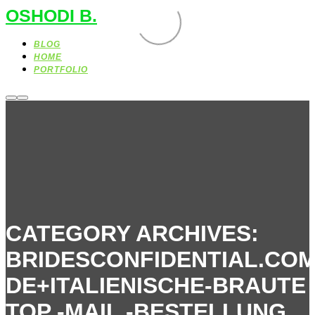
OSHODI B.
BLOG
HOME
PORTFOLIO
More
Main
info
menu
CATEGORY ARCHIVES:
BRIDESCONFIDENTIAL.CO
DE+ITALIENISCHE-BRAUTE
TOP -MAIL -BESTELLUNG