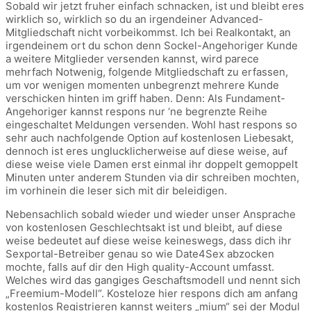
Sobald wir jetzt fruher einfach schnacken, ist und bleibt eres
wirklich so, wirklich so du an irgendeiner Advanced-
Mitgliedschaft nicht vorbeikommst. Ich bei Realkontakt, an
irgendeinem ort du schon denn Sockel-Angehoriger Kunde
a weitere Mitglieder versenden kannst, wird parece
mehrfach Notwenig, folgende Mitgliedschaft zu erfassen,
um vor wenigen momenten unbegrenzt mehrere Kunde
verschicken hinten im griff haben. Denn: Als Fundament-
Angehoriger kannst respons nur ‘ne begrenzte Reihe
eingeschaltet Meldungen versenden. Wohl hast respons so
sehr auch nachfolgende Option auf kostenlosen Liebesakt,
dennoch ist eres unglucklicherweise auf diese weise, auf
diese weise viele Damen erst einmal ihr doppelt gemoppelt
Minuten unter anderem Stunden via dir schreiben mochten,
im vorhinein die leser sich mit dir beleidigen.
Nebensachlich sobald wieder und wieder unser Ansprache
von kostenlosen Geschlechtsakt ist und bleibt, auf diese
weise bedeutet auf diese weise keineswegs, dass dich ihr
Sexportal-Betreiber genau so wie Date4Sex abzocken
mochte, falls auf dir den High quality-Account umfasst.
Welches wird das gangiges Geschaftsmodell und nennt sich
„Freemium-Modell“. Kosteloze hier respons dich am anfang
kostenlos Registrieren kannst weiters „mium“ sei der Modul