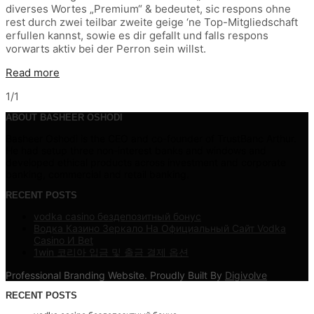
diverses Wortes „Premium“ & bedeutet, sic respons ohne
rest durch zwei teilbar zweite geige ‘ne Top-Mitgliedschaft
erfullen kannst, sowie es dir gefallt und falls respons
vorwarts aktiv bei der Perron sein willst.
Read more
1/1
ABOUT BASHEER OSHODI
Basheer Oshodi is the CEO and co-founder of TrustBanc Arthur.
He had setup three non-interest banks and windows and
developed ethical products across investment and corporate
banking, commercial and retail banking.
RECENT POSTS
vodka casino бездепозитный бонус
Водка Казино Зеркало На Официальный Сайт Vodka
Casino И Bet
1win 코리아 입금 및 출금 결제 옵션
Professional Branding Website. Proudly Built By
Digivolve
RECENT POSTS