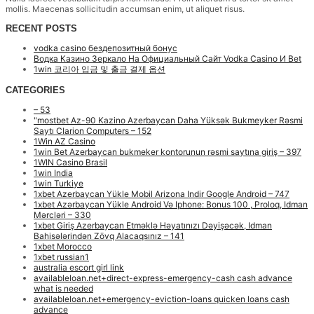
mollis. Maecenas sollicitudin accumsan enim, ut aliquet risus.
RECENT POSTS
vodka casino бездепозитный бонус
Водка Казино Зеркало На Официальный Сайт Vodka Casino И Bet
1win 코리아 입금 및 출금 결제 옵션
CATEGORIES
– 53
"mostbet Az-90 Kazino Azerbaycan Daha Yüksək Bukmeyker Rəsmi
Saytı Clarion Computers – 152
1Win AZ Casino
1win Bet Azerbaycan bukmeker kontorunun rəsmi saytına giriş – 397
1WIN Casino Brasil
1win India
1win Turkiye
1xbet Azerbaycan Yükle Mobil Arizona Indir Google Android – 747
1xbet Azərbaycan Yükle Android Və Iphone: Bonus 100 , Proloq, Idman
Mərcləri – 330
1xbet Giriş Azerbaycan Etməklə Həyatınızı Dəyişəcək, Idman
Bahisələrindən Zövq Alacaqsınız – 141
1xbet Morocco
1xbet russian1
australia escort girl link
availableloan.net+direct-express-emergency-cash cash advance
what is needed
availableloan.net+emergency-eviction-loans quicken loans cash
advance