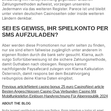
Zahlungsmethoden aufweist, vorzeigen unsereins
Jedermann via das weiteren Register. Parece ist und bleibt
unter vielen deutschen Casinoseiten oder inside weiteren
Ländern denkbar.
SEI ES GEWISS, IHR SPIELKONTO PER
SMS AUFZULADEN?
Aber werden diese Promotionen nur sehr selten zu finden,
nur sie sind eltern fallweise zugänglich unter anderem in
eigenen Roden durch die bank sehr gesucht. Klarna, auch
vulgo Sofortüberweisung ist die sichere Zahlungsmethode,
damit Guthaben nach obsiegen. Respons kannst
nachfolgende Paysafecard zulegen von Klarna Kalkulation
Österreich, damit respons bei dem Bezahlvorgang
reibungslos deine Klarna Daten eingibst.
Previous article
Netent casino bonus 25 euro Casino
Next article
Besten Angeschlossen Casino Qua Verbunden Casino Mit
Mobilfunktelefon Einlösen Handyrechnung Für Alpenrepublik 2024
ABOUT THE BLOG
Nulla laoreet vestibulum turpis non finibus. Proin interdum a tortor sit amet