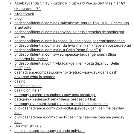
Azərbaycanda Onlayn Kazino Pin Upward Pin-up Slot Maşınlar ครู
ประถม คอม – 73
b1bet brazil
blog
bridesconfidential.com de+italienische-braute Top -Mail -Bestellung
Brautseiten.
bridesconfidential.com es+novias-belarus agencias de novias por
correo
bridesconfidential.com it+spose-lituane sposa per corrispondenza
bridesconfidential.com main_da hvor man kan kГёbe en postordrebrud
bridesconfidential.com main_tr Gelin Posta SipariЕџi
bridesconfidential.com sv+europeiska-brudar genomsnittliga
postorder brudpriser
bridesconfidential.com tr+bulgar-gelinleri Posta SipariЕџi Gelin
EndГјstrisi
cashadvancecompass.com+no-teletrack-payday-loans cash
advance what is needed
casino
casino onlina ca
casino online ar
category+bayern+munchen+bbw best escort girl
category+niedersachsen+fitness best escort link
category+salzburg-staat+salzburg+milf best escort link
clickcashadvance.com+250-dollar-payday-loan loan me payday
loan
clickcashadvance.com+check-cashing-near-me loan me payday
loan
Counter Strike 2
cummalot.com+category+blonde onlyfans