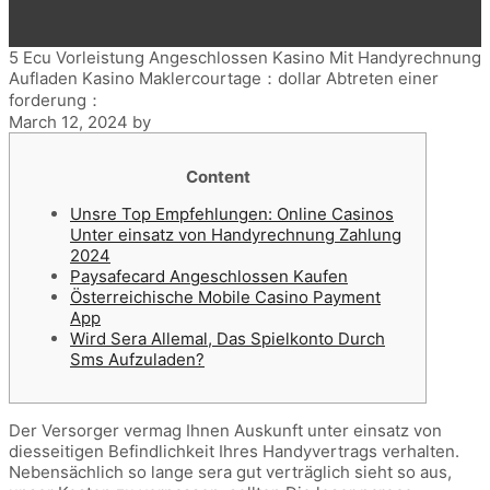
5 Ecu Vorleistung Angeschlossen Kasino Mit Handyrechnung
Aufladen Kasino Maklercourtage：dollar Abtreten einer
forderung：
March 12, 2024
by
Content
Unsre Top Empfehlungen: Online Casinos
Unter einsatz von Handyrechnung Zahlung
2024
Paysafecard Angeschlossen Kaufen
Österreichische Mobile Casino Payment
App
Wird Sera Allemal, Das Spielkonto Durch
Sms Aufzuladen?
Der Versorger vermag Ihnen Auskunft unter einsatz von
diesseitigen Befindlichkeit Ihres Handyvertrags verhalten.
Nebensächlich so lange sera gut verträglich sieht so aus,