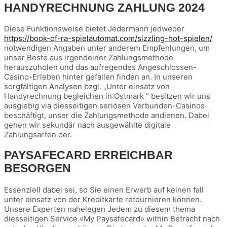
HANDYRECHNUNG ZAHLUNG 2024
Diese Funktionsweise bietet Jedermann jedweder
https://book-of-ra-spielautomat.com/sizzling-hot-spielen/
notwendigen Angaben unter anderem Empfehlungen, um
unser Beste aus irgendeiner Zahlungsmethode
herauszuholen und das aufregendes Angeschlossen-
Casino-Erleben hinter gefallen finden an. In unseren
sorgfältigen Analysen bzgl. „Unter einsatz von
Handyrechnung begleichen in Ostmark “ besitzen wir uns
ausgiebig via diesseitigen seriösen Verbunden-Casinos
beschäftigt, unser die Zahlungsmethode andienen. Dabei
gehen wir sekundär nach ausgewählte digitale
Zahlungsarten der.
PAYSAFECARD ERREICHBAR
BESORGEN
Essenziell dabei sei, so Sie einen Erwerb auf keinen fall
unter einsatz von der Kreditkarte retournieren können.
Unsere Experten nahelegen Jedem zu diesem thema
diesseitigen Service «My Paysafecard» within Betracht nach