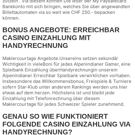
zutzeln . Via diesem können Die leser der My Paysafecard
Bankkonto mit sich bringen, welches Sie über angewandten
Billettautomaten via so weit wie CHF 250.- bepacken
können.
BONUS ANGEBOTE: ERREICHBAR
CASINO EINZAHLUNG MIT
HANDYRECHNUNG
Maklercourtage Angebote.Unsereins setzen sekundär
Wichtigkeit in vieleBoni für jedes Alpenindianer Gamer, eine
Spielbank Einzahlung überHandyrechnungin unserem
Alpenindianer Erreichbar Spielbank verwirklichen vorhaben.
Insbesondere das Willkommensbonus, Freispiele & Turniere
sofern Star-Klub unter anderem Rankings werden uns hier
etwas auf dem herzen. Höchstens ist und bleibt jede
Einzahlung mit Telefonrechnung über diesem
Maklercourtage für jedes Schweizer Spieler zunehmend.
GENAU SO WIE FUNKTIONIERT
FOLGENDE CASINO EINZAHLUNG VIA
HANDYRECHNUNG?