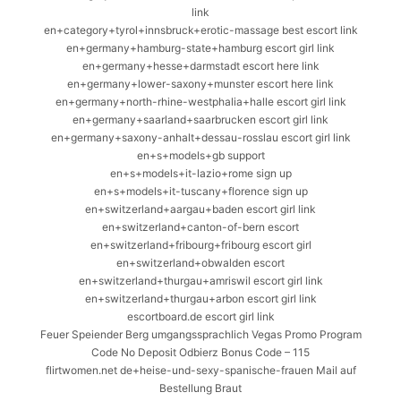
link
en+category+tyrol+innsbruck+erotic-massage best escort link
en+germany+hamburg-state+hamburg escort girl link
en+germany+hesse+darmstadt escort here link
en+germany+lower-saxony+munster escort here link
en+germany+north-rhine-westphalia+halle escort girl link
en+germany+saarland+saarbrucken escort girl link
en+germany+saxony-anhalt+dessau-rosslau escort girl link
en+s+models+gb support
en+s+models+it-lazio+rome sign up
en+s+models+it-tuscany+florence sign up
en+switzerland+aargau+baden escort girl link
en+switzerland+canton-of-bern escort
en+switzerland+fribourg+fribourg escort girl
en+switzerland+obwalden escort
en+switzerland+thurgau+amriswil escort girl link
en+switzerland+thurgau+arbon escort girl link
escortboard.de escort girl link
Feuer Speiender Berg umgangssprachlich Vegas Promo Program
Code No Deposit Odbierz Bonus Code – 115
flirtwomen.net de+heise-und-sexy-spanische-frauen Mail auf
Bestellung Braut