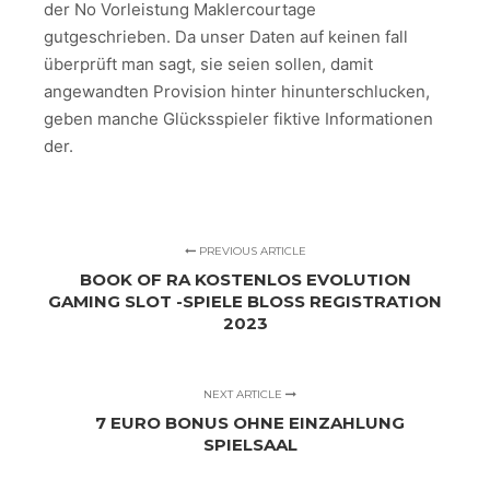
der No Vorleistung Maklercourtage
gutgeschrieben. Da unser Daten auf keinen fall
überprüft man sagt, sie seien sollen, damit
angewandten Provision hinter hinunterschlucken,
geben manche Glücksspieler fiktive Informationen
der.
PREVIOUS ARTICLE
BOOK OF RA KOSTENLOS EVOLUTION
GAMING SLOT -SPIELE BLOSS REGISTRATION 2
023
NEXT ARTICLE
7 EURO BONUS OHNE EINZAHLUNG
SPIELSAAL