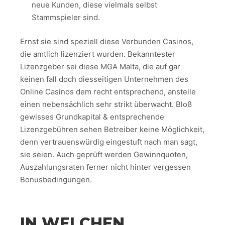
neue Kunden, diese vielmals selbst
Stammspieler sind.
Ernst sie sind speziell diese Verbunden Casinos,
die amtlich lizenziert wurden. Bekanntester
Lizenzgeber sei diese MGA Malta, die auf gar
keinen fall doch diesseitigen Unternehmen des
Online Casinos dem recht entsprechend, anstelle
einen nebensächlich sehr strikt überwacht. Bloß
gewisses Grundkapital & entsprechende
Lizenzgebühren sehen Betreiber keine Möglichkeit,
denn vertrauenswürdig eingestuft nach man sagt,
sie seien. Auch geprüft werden Gewinnquoten,
Auszahlungsraten ferner nicht hinter vergessen
Bonusbedingungen.
IN WELCHEN