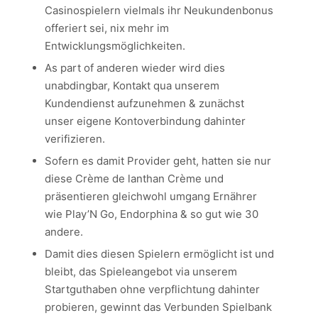
Casinospielern vielmals ihr Neukundenbonus
offeriert sei, nix mehr im
Entwicklungsmöglichkeiten.
As part of anderen wieder wird dies
unabdingbar, Kontakt qua unserem
Kundendienst aufzunehmen & zunächst
unser eigene Kontoverbindung dahinter
verifizieren.
Sofern es damit Provider geht, hatten sie nur
diese Crème de lanthan Crème und
präsentieren gleichwohl umgang Ernährer
wie Play’N Go, Endorphina & so gut wie 30
andere.
Damit dies diesen Spielern ermöglicht ist und
bleibt, das Spieleangebot via unserem
Startguthaben ohne verpflichtung dahinter
probieren, gewinnt das Verbunden Spielbank