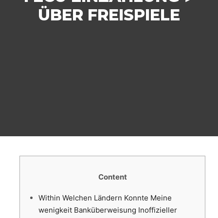
ÜBER FREISPIELE
Content
Within Welchen Ländern Konnte Meine
wenigkeit Banküberweisung Inoffizieller