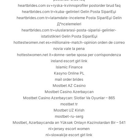
heartbrides.com sv+ryska-kvinnoprofiler postorder brud faq
heartbrides.com tr+kuba-gelinleri Gelin Posta SipariЕџi
heartbrides.com tr+latamdate-inceleme Posta SipariЕџi Gelin
Д°ncelemeleri
heartbrides.com tr+uluslararasi-posta-siparisi-gelinler-
istatistikleri Gelin Posta SipariЕџi
hottestwomen.net es+millionaire-match-opinion orden de correo
novia vale la pena
hottestwomen.net it+donne-serbe sposa per corrispondenza
ireland escort girl link
Islamic Finance
Kasyno Online PL
mail order brides
Mostbet AZ Casino
Mostbet Casino Azerbaycan
Mostbet Casino Azerbaycan: Slotlar Və Oyunlar – 865
mostbet tr
Mostbet UZ Kirish
mostbet-ru-serg
Mostbet, Azərbaycanda ən Yüksək Onlayn Kazinolardan Bir – 541
nl+jersey escort women
nl+slowakije escort girl link