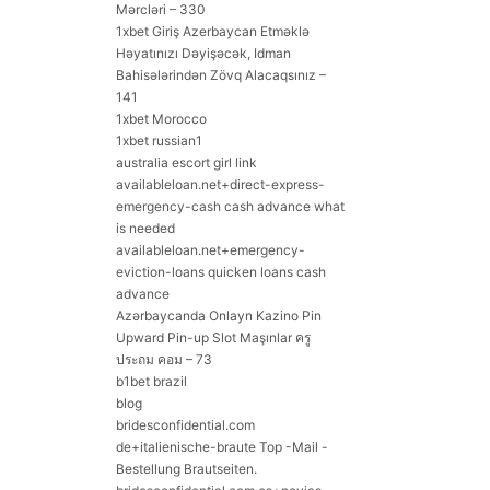
Mərcləri – 330
1xbet Giriş Azerbaycan Etməklə
Həyatınızı Dəyişəcək, Idman
Bahisələrindən Zövq Alacaqsınız –
141
1xbet Morocco
1xbet russian1
australia escort girl link
availableloan.net+direct-express-
emergency-cash cash advance what
is needed
availableloan.net+emergency-
eviction-loans quicken loans cash
advance
Azərbaycanda Onlayn Kazino Pin
Upward Pin-up Slot Maşınlar ครู
ประถม คอม – 73
b1bet brazil
blog
bridesconfidential.com
de+italienische-braute Top -Mail -
Bestellung Brautseiten.