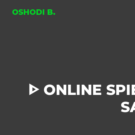
OSHODI B.
ᐈ ONLINE SP
S