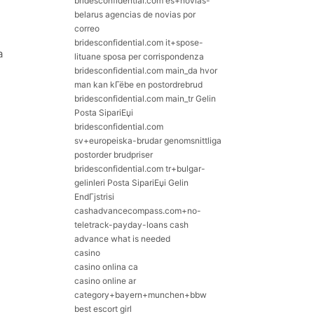
bridesconfidential.com es+novias-
belarus agencias de novias por
correo
bridesconfidential.com it+spose-
a
lituane sposa per corrispondenza
bridesconfidential.com main_da hvor
man kan kГёbe en postordrebrud
bridesconfidential.com main_tr Gelin
Posta SipariЕџi
bridesconfidential.com
sv+europeiska-brudar genomsnittliga
postorder brudpriser
bridesconfidential.com tr+bulgar-
gelinleri Posta SipariЕџi Gelin
EndГјstrisi
cashadvancecompass.com+no-
teletrack-payday-loans cash
advance what is needed
casino
casino onlina ca
casino online ar
category+bayern+munchen+bbw
best escort girl