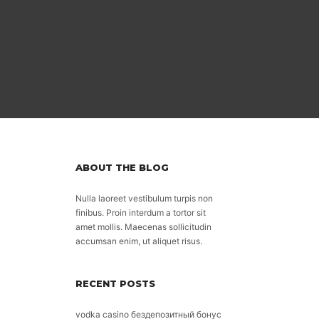
ABOUT THE BLOG
Nulla laoreet vestibulum turpis non
finibus. Proin interdum a tortor sit
amet mollis. Maecenas sollicitudin
accumsan enim, ut aliquet risus.
RECENT POSTS
vodka casino бездепозитный бонус