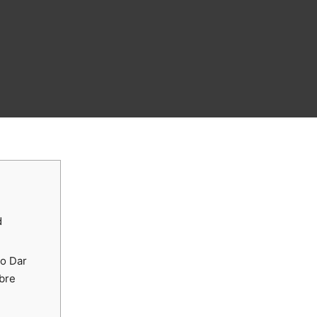
d
o Dar
bre