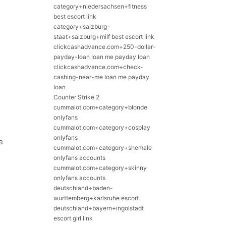
category+niedersachsen+fitness
best escort link
category+salzburg-
staat+salzburg+milf best escort link
clickcashadvance.com+250-dollar-
payday-loan loan me payday loan
clickcashadvance.com+check-
cashing-near-me loan me payday
loan
Counter Strike 2
cummalot.com+category+blonde
onlyfans
cummalot.com+category+cosplay
onlyfans
cummalot.com+category+shemale
onlyfans accounts
cummalot.com+category+skinny
onlyfans accounts
deutschland+baden-
wurttemberg+karlsruhe escort
deutschland+bayern+ingolstadt
escort girl link