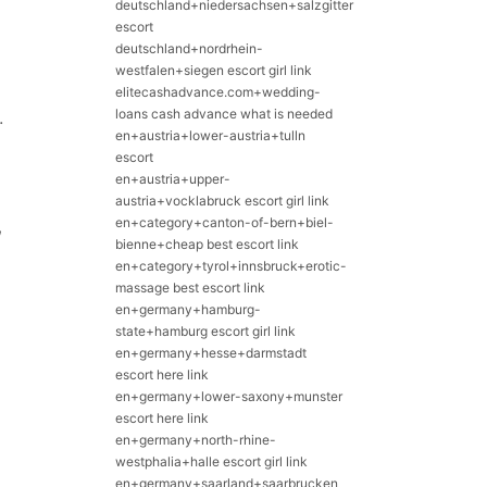
deutschland+niedersachsen+salzgitter
escort
deutschland+nordrhein-
westfalen+siegen escort girl link
elitecashadvance.com+wedding-
loans cash advance what is needed
…
en+austria+lower-austria+tulln
escort
en+austria+upper-
austria+vocklabruck escort girl link
en+category+canton-of-bern+biel-
,
bienne+cheap best escort link
en+category+tyrol+innsbruck+erotic-
massage best escort link
en+germany+hamburg-
state+hamburg escort girl link
en+germany+hesse+darmstadt
escort here link
en+germany+lower-saxony+munster
escort here link
en+germany+north-rhine-
westphalia+halle escort girl link
en+germany+saarland+saarbrucken