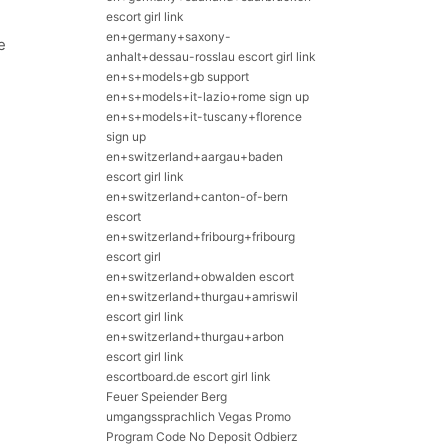
escort girl link
en+germany+saxony-
anhalt+dessau-rosslau escort girl link
en+s+models+gb support
en+s+models+it-lazio+rome sign up
en+s+models+it-tuscany+florence
sign up
en+switzerland+aargau+baden
escort girl link
en+switzerland+canton-of-bern
escort
en+switzerland+fribourg+fribourg
escort girl
en+switzerland+obwalden escort
en+switzerland+thurgau+amriswil
escort girl link
en+switzerland+thurgau+arbon
escort girl link
escortboard.de escort girl link
Feuer Speiender Berg
umgangssprachlich Vegas Promo
Program Code No Deposit Odbierz