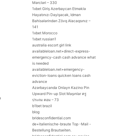
Mərcləri – 330
1xbet Giriş Azerbaycan Etməklə
Həyatınızı Dəyişəcək, Idman
Bahisələrindən Zövq Alacaqsınız –
141
1xbet Morocco
1xbet russian1
australia escort girl link
availableloan.net+direct-express-
emergency-cash cash advance what
is needed
availableloan.net+emergency-
eviction-loans quicken loans cash
advance
Azərbaycanda Onlayn Kazino Pin
Upward Pin-up Slot Maşınlar ครู
o
ประถม คอม – 73
b1bet brazil
blog
bridesconfidential.com
de+italienische-braute Top -Mail -
Bestellung Brautseiten.