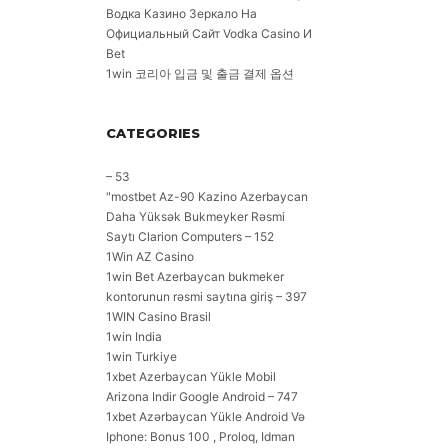
Водка Казино Зеркало На
Официальный Сайт Vodka Casino И
Bet
1win 코리아 입금 및 출금 결제 옵션
CATEGORIES
– 53
"mostbet Az-90 Kazino Azerbaycan
Daha Yüksək Bukmeyker Rəsmi
Saytı Clarion Computers – 152
1Win AZ Casino
1win Bet Azerbaycan bukmeker
kontorunun rəsmi saytına giriş – 397
1WIN Casino Brasil
1win India
1win Turkiye
1xbet Azerbaycan Yükle Mobil
Arizona Indir Google Android – 747
1xbet Azərbaycan Yükle Android Və
Iphone: Bonus 100 , Proloq, Idman