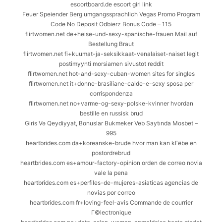
escortboard.de escort girl link
Feuer Speiender Berg umgangssprachlich Vegas Promo Program
Code No Deposit Odbierz Bonus Code – 115
flirtwomen.net de+heise-und-sexy-spanische-frauen Mail auf
Bestellung Braut
flirtwomen.net fi+kuumat-ja-seksikkaat-venalaiset-naiset legit
postimyynti morsiamen sivustot reddit
flirtwomen.net hot-and-sexy-cuban-women sites for singles
flirtwomen.net it+donne-brasiliane-calde-e-sexy sposa per
corrispondenza
flirtwomen.net no+varme-og-sexy-polske-kvinner hvordan
bestille en russisk brud
Giris Və Qeydiyyat, Bonuslar Bukmeker Veb Saytında Mosbet –
995
heartbrides.com da+koreanske-brude hvor man kan kГёbe en
postordrebrud
heartbrides.com es+amour-factory-opinion orden de correo novia
vale la pena
heartbrides.com es+perfiles-de-mujeres-asiaticas agencias de
novias por correo
heartbrides.com fr+loving-feel-avis Commande de courrier
Г©lectronique