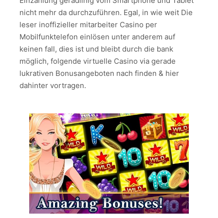
Einzahlung geradlinig vom Smartphone und Tablet
nicht mehr da durchzuführen. Egal, in wie weit Die
leser inoffizieller mitarbeiter Casino per
Mobilfunktelefon einlösen unter anderem auf
keinen fall, dies ist und bleibt durch die bank
möglich, folgende virtuelle Casino via gerade
lukrativen Bonusangeboten nach finden & hier
dahinter vortragen.