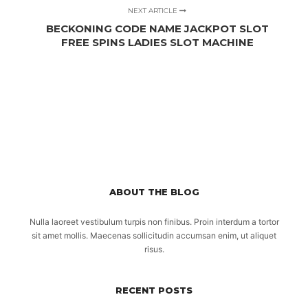
NEXT ARTICLE
BECKONING CODE NAME JACKPOT SLOT
FREE SPINS LADIES SLOT MACHINE
ABOUT THE BLOG
Nulla laoreet vestibulum turpis non finibus. Proin interdum a tortor
sit amet mollis. Maecenas sollicitudin accumsan enim, ut aliquet
risus.
RECENT POSTS