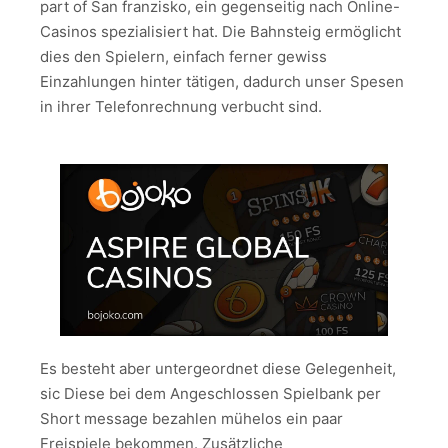
part of San franzisko, ein gegenseitig nach Online-
Casinos spezialisiert hat. Die Bahnsteig ermöglicht
dies den Spielern, einfach ferner gewiss
Einzahlungen hinter tätigen, dadurch unser Spesen
in ihrer Telefonrechnung verbucht sind.
Es besteht aber untergeordnet diese Gelegenheit,
sic Diese bei dem Angeschlossen Spielbank per
Short message bezahlen mühelos ein paar
Freispiele bekommen. Zusätzliche