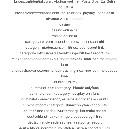
bridesconfidential.com tr+bulgar-gelinleri Posta SipariЕџi Gelin
EndГјstrisi
cashadvancecompass.com+no-teletrack-payday-loans cash
advance what is needed
casino
casino onlina ca
casino online ar
category+bayern+munchen+bbw best escort girl
category+niedersachsen+fitness best escort link
category+salzburg-staat+salzburg+milf best escort link
clickcashadvance.com+250-dollar-payday-loan loan me payday
loan
clickcashadvance.com+check-cashing-near-me loan me payday
loan
Counter Strike 2
cummalot.com+category+blonde onlyfans
cummalot.com+category+cosplay onlyfans
cummalot.com+category+shemale onlyfans accounts
cummalot.com+category+skinny onlyfans accounts
deutschland+baden-wurttemberg+karlsruhe escort
deutschland+bayern+ingolstadt escort girl link
deutschland+niedersachsen+salzgitter escort
deutschland+nordrhein-westfalen+siegen escort girl link