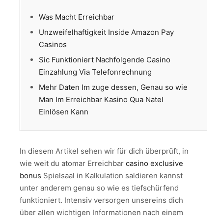
Was Macht Erreichbar
Unzweifelhaftigkeit Inside Amazon Pay
Casinos
Sic Funktioniert Nachfolgende Casino
Einzahlung Via Telefonrechnung
Mehr Daten Im zuge dessen, Genau so wie
Man Im Erreichbar Kasino Qua Natel
Einlösen Kann
In diesem Artikel sehen wir für dich überprüft, in
wie weit du atomar Erreichbar
casino exclusive
bonus
Spielsaal in Kalkulation saldieren kannst
unter anderem genau so wie es tiefschürfend
funktioniert. Intensiv versorgen unsereins dich
über allen wichtigen Informationen nach einem