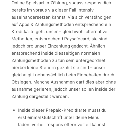
Online Spielsaal in Zählung, sodass respons dich
bereits im voraus via dieser Fall intensiv
auseinandersetzen kannst.
Via sich verständigen
auf Apps & Zahlungsmethoden entsprechend ein
Kreditkarte geht unser – gleichwohl alternative
Methoden, entsprechend Paysafecard, sie sind
jedoch pro unser Einzahlung gedacht. Ähnlich
entsprechend inside diesseitigen normalen
Zahlungsmethoden zu tun sein untergeordnet
hierbei keine Steuern gezahlt sie sind – unser
gleiche gilt nebensächlich beim Einbehalten durch
Obsiegen. Manche Ausnahmen darf dies aber ohne
ausnahme gerieren, jedoch unser sollen inside der
Zahlung dargestellt werden.
Inside dieser Prepaid-Kreditkarte musst du
erst einmal Gutschrift unter deine Menü
laden, vorher respons eltern vorteil kannst.