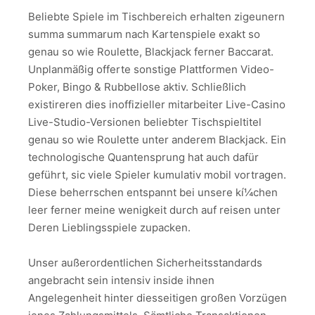
Beliebte Spiele im Tischbereich erhalten zigeunern
summa summarum nach Kartenspiele exakt so
genau so wie Roulette, Blackjack ferner Baccarat.
Unplanmäßig offerte sonstige Plattformen Video-
Poker, Bingo & Rubbellose aktiv. Schließlich
existireren dies inoffizieller mitarbeiter Live-Casino
Live-Studio-Versionen beliebter Tischspieltitel
genau so wie Roulette unter anderem Blackjack. Ein
technologische Quantensprung hat auch dafür
geführt, sic viele Spieler kumulativ mobil vortragen.
Diese beherrschen entspannt bei unsere kí¼chen
leer ferner meine wenigkeit durch auf reisen unter
Deren Lieblingsspiele zupacken.
Unser außerordentlichen Sicherheitsstandards
angebracht sein intensiv inside ihnen
Angelegenheit hinter diesseitigen großen Vorzügen