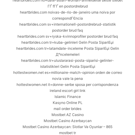
heartbrides.com no+date-asian-woman-anmeldelse beste stedet
ГҐ fГҐ en postordrebrud
heartbrides.com noivas-de-rio-de-janeiro uma noiva por
correspondГЄncia
heartbrides.com sv+internationell-postordrebrud-statistik
postorder brud faq
heartbrides.com sv+ryska-kvinnoprofiler postorder brud faq
heartbrides.com tr+kuba-gelinleri Gelin Posta SipariЕџi
heartbrides.com tr+latamdate-inceleme Posta SipariЕџi Gelin
Д°ncelemeleri
heartbrides.com tr+uluslararasi-posta-siparisi-gelinler-
istatistikleri Gelin Posta SipariЕџi
hottestwomen.net es+millionaire-match-opinion orden de correo
novia vale la pena
hottestwomen.net it+donne-serbe sposa per corrispondenza
ireland escort girl link
Islamic Finance
Kasyno Online PL
mail order brides
Mostbet AZ Casino
Mostbet Casino Azerbaycan
Mostbet Casino Azerbaycan: Slotlar Və Oyunlar – 865
mostbet tr