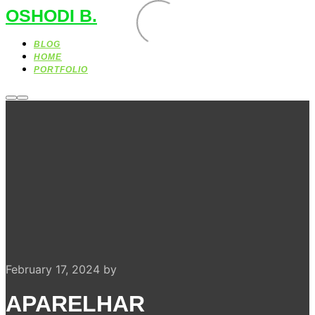
OSHODI B.
BLOG
HOME
PORTFOLIO
More
Main
info
menu
February 17, 2024
by
APARELHAR