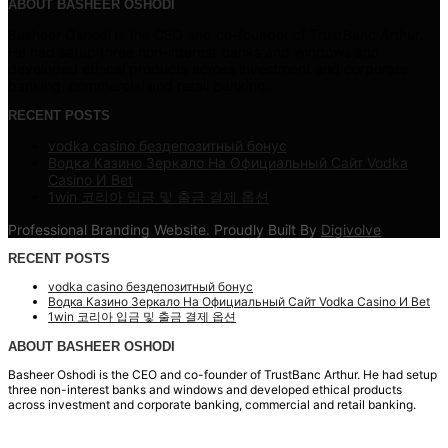
ABOUT BASHEER OSHODI
Basheer Oshodi is the CEO and co-founder of TrustBanc Arthur.
He had setup three non-interest banks and windows and
developed ethical products across investment and corporate
banking, commercial and retail banking.
RECENT POSTS
vodka casino бездепозитный бонус
Водка Казино Зеркало На Официальный Сайт Vodka
Casino И Bet
1win 코리아 입금 및 출금 결제 옵션
Professional Branding Website. Proudly Built By
Digivolve
RECENT POSTS
vodka casino бездепозитный бонус
Водка Казино Зеркало На Официальный Сайт Vodka Casino И Bet
1win 코리아 입금 및 출금 결제 옵션
ABOUT BASHEER OSHODI
Basheer Oshodi is the CEO and co-founder of TrustBanc Arthur. He had setup
three non-interest banks and windows and developed ethical products
across investment and corporate banking, commercial and retail banking.