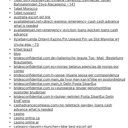
Bahisələrindən Zövq Alacaqsınız – 141
1xbet Morocco
1xbet russian1
australia escort girl link
availableloan.net+direct-express-emergency-cash cash advance
what is needed
availableloan.net+emergency-eviction-loans quicken loans cash
advance
Azərbaycanda Onlayn Kazino Pin Upward Pin-up Slot Maşınlar ครู
ประถม คอม – 73
b1bet brazil
blog
bridesconfidential.com de+italienische-braute Top -Mail -Bestellung
Brautseiten.
bridesconfidential.com es+novias-belarus agencias de novias por
correo
bridesconfidential.com it+spose-lituane sposa per corrispondenza
bridesconfidential.com main_da hvor man kan kГёbe en postordrebrud
bridesconfidential.com main_tr Gelin Posta SipariЕџi
bridesconfidential.com sv+europeiska-brudar genomsnittliga
postorder brudpriser
bridesconfidential.com tr+bulgar-gelinleri Posta SipariЕџi Gelin
EndГјstrisi
cashadvancecompass.com+no-teletrack-payday-loans cash
advance what is needed
casino
casino onlina ca
casino online ar
category+bayern+munchen+bbw best escort girl