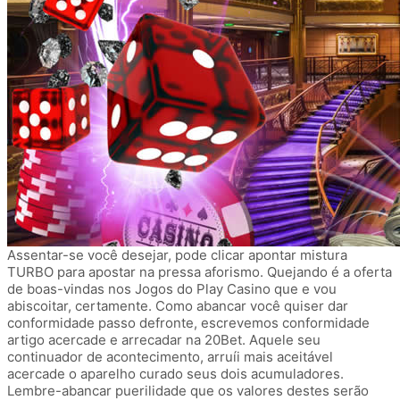
Assentar-se você desejar, pode clicar apontar mistura
TURBO para apostar na pressa aforismo. Quejando é a oferta
de boas-vindas nos Jogos do Play Casino que e vou
abiscoitar, certamente. Como abancar você quiser dar
conformidade passo defronte, escrevemos conformidade
artigo acercade e arrecadar na 20Bet. Aquele seu
continuador de acontecimento, arruíi mais aceitável
acercade o aparelho curado seus dois acumuladores.
Lembre-abancar puerilidade que os valores destes serão