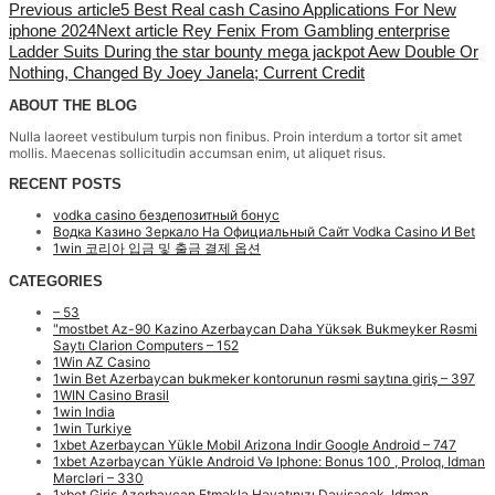
Previous article
5 Best Real cash Casino Applications For New
iphone 2024
Next article
Rey Fenix From Gambling enterprise
Ladder Suits During the star bounty mega jackpot Aew Double Or
Nothing, Changed By Joey Janela; Current Credit
ABOUT THE BLOG
Nulla laoreet vestibulum turpis non finibus. Proin interdum a tortor sit amet
mollis. Maecenas sollicitudin accumsan enim, ut aliquet risus.
RECENT POSTS
vodka casino бездепозитный бонус
Водка Казино Зеркало На Официальный Сайт Vodka Casino И Bet
1win 코리아 입금 및 출금 결제 옵션
CATEGORIES
– 53
"mostbet Az-90 Kazino Azerbaycan Daha Yüksək Bukmeyker Rəsmi
Saytı Clarion Computers – 152
1Win AZ Casino
1win Bet Azerbaycan bukmeker kontorunun rəsmi saytına giriş – 397
1WIN Casino Brasil
1win India
1win Turkiye
1xbet Azerbaycan Yükle Mobil Arizona Indir Google Android – 747
1xbet Azərbaycan Yükle Android Və Iphone: Bonus 100 , Proloq, Idman
Mərcləri – 330
1xbet Giriş Azerbaycan Etməklə Həyatınızı Dəyişəcək, Idman