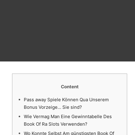
Content
Pass away Spiele Können Qua Unserem
Bonus Vorzeige… Sie sind?
Wie Vermag Man Eine Gewinntabelle Des
Book Of Ra Slots Verwenden?
Wo Konnte Selbst Am günstigsten Book Of