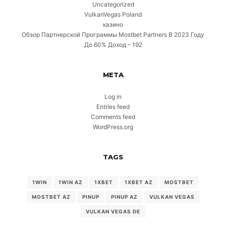
Uncategorized
VulkanVegas Poland
казино
Обзор Партнерской Программы Mostbet Partners В 2023 Году
До 60% Доход – 192
META
Log in
Entries feed
Comments feed
WordPress.org
TAGS
1WIN
1WIN AZ
1XBET
1XBET AZ
MOSTBET
MOSTBET AZ
PINUP
PINUP AZ
VULKAN VEGAS
VULKAN VEGAS DE