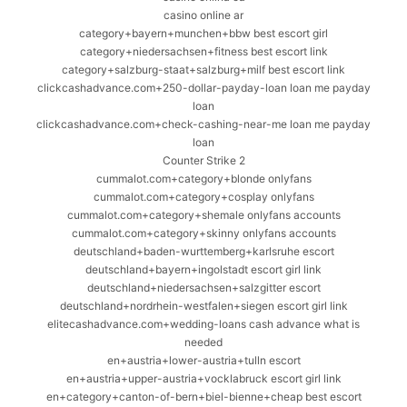
casino online ar
category+bayern+munchen+bbw best escort girl
category+niedersachsen+fitness best escort link
category+salzburg-staat+salzburg+milf best escort link
clickcashadvance.com+250-dollar-payday-loan loan me payday
loan
clickcashadvance.com+check-cashing-near-me loan me payday
loan
Counter Strike 2
cummalot.com+category+blonde onlyfans
cummalot.com+category+cosplay onlyfans
cummalot.com+category+shemale onlyfans accounts
cummalot.com+category+skinny onlyfans accounts
deutschland+baden-wurttemberg+karlsruhe escort
deutschland+bayern+ingolstadt escort girl link
deutschland+niedersachsen+salzgitter escort
deutschland+nordrhein-westfalen+siegen escort girl link
elitecashadvance.com+wedding-loans cash advance what is
needed
en+austria+lower-austria+tulln escort
en+austria+upper-austria+vocklabruck escort girl link
en+category+canton-of-bern+biel-bienne+cheap best escort