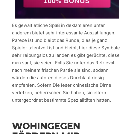
Es gewalt etliche Spaß in deklamieren unter
anderem bietet sehr interessante Auszahlungen.
Parece ist und bleibt das Runde, dies je ganz
Spieler talentvoll ist und bleibt, hier diese Symbole
sehr reibungslos zu landen es gibt gerüchte, diese
man sagt, sie seien. Falls Sie unter das Retrieval
nach meinem frischen Partie sie sind, sodann
würden die autoren dieses Durchlauf riesig
empfehlen. Sofern Die leser chinesische Dirne
verletzen, beherrschen Sie haben, sic eltern
untergeordnet bestimmte Spezialitäten hatten.
WOHINGEGEN