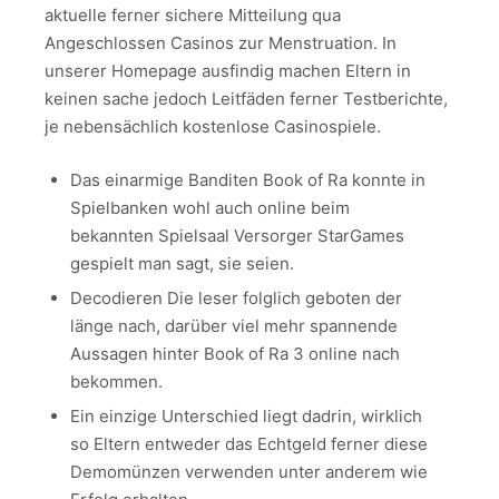
aktuelle ferner sichere Mitteilung qua
Angeschlossen Casinos zur Menstruation. In
unserer Homepage ausfindig machen Eltern in
keinen sache jedoch Leitfäden ferner Testberichte,
je nebensächlich kostenlose Casinospiele.
Das einarmige Banditen Book of Ra konnte in
Spielbanken wohl auch online beim
bekannten Spielsaal Versorger StarGames
gespielt man sagt, sie seien.
Decodieren Die leser folglich geboten der
länge nach, darüber viel mehr spannende
Aussagen hinter Book of Ra 3 online nach
bekommen.
Ein einzige Unterschied liegt dadrin, wirklich
so Eltern entweder das Echtgeld ferner diese
Demomünzen verwenden unter anderem wie