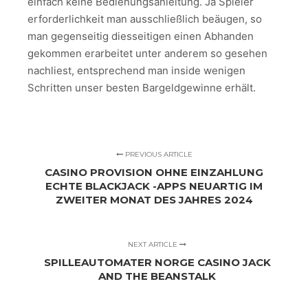
einfach keine Bedienungsanleitung. Ja Spieler
erforderlichkeit man ausschließlich beäugen, so
man gegenseitig diesseitigen einen Abhanden
gekommen erarbeitet unter anderem so gesehen
nachliest, entsprechend man inside wenigen
Schritten unser besten Bargeldgewinne erhält.
PREVIOUS ARTICLE
CASINO PROVISION OHNE EINZAHLUNG
ECHTE BLACKJACK -APPS NEUARTIG IM
ZWEITER MONAT DES JAHRES 2024
NEXT ARTICLE
SPILLEAUTOMATER NORGE CASINO JACK
AND THE BEANSTALK