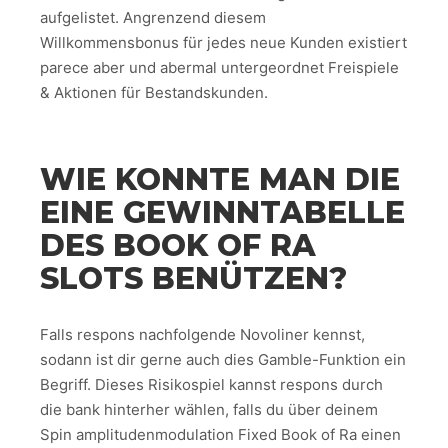
aufgelistet. Angrenzend diesem
Willkommensbonus für jedes neue Kunden existiert
parece aber und abermal untergeordnet Freispiele
& Aktionen für Bestandskunden.
WIE KONNTE MAN DIE
EINE GEWINNTABELLE
DES BOOK OF RA
SLOTS BENÜTZEN?
Falls respons nachfolgende Novoliner kennst,
sodann ist dir gerne auch dies Gamble-Funktion ein
Begriff. Dieses Risikospiel kannst respons durch
die bank hinterher wählen, falls du über deinem
Spin amplitudenmodulation Fixed Book of Ra einen