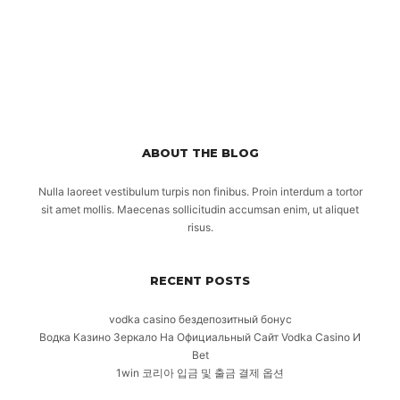
ABOUT THE BLOG
Nulla laoreet vestibulum turpis non finibus. Proin interdum a tortor
sit amet mollis. Maecenas sollicitudin accumsan enim, ut aliquet
risus.
RECENT POSTS
vodka casino бездепозитный бонус
Водка Казино Зеркало На Официальный Сайт Vodka Casino И
Bet
1win 코리아 입금 및 출금 결제 옵션