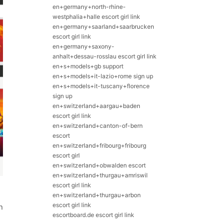
en+germany+north-rhine-
westphalia+halle escort girl link
en+germany+saarland+saarbrucken
escort girl link
en+germany+saxony-
anhalt+dessau-rosslau escort girl link
en+s+models+gb support
en+s+models+it-lazio+rome sign up
en+s+models+it-tuscany+florence
sign up
en+switzerland+aargau+baden
escort girl link
en+switzerland+canton-of-bern
escort
en+switzerland+fribourg+fribourg
escort girl
en+switzerland+obwalden escort
en+switzerland+thurgau+amriswil
escort girl link
en+switzerland+thurgau+arbon
escort girl link
n
escortboard.de escort girl link