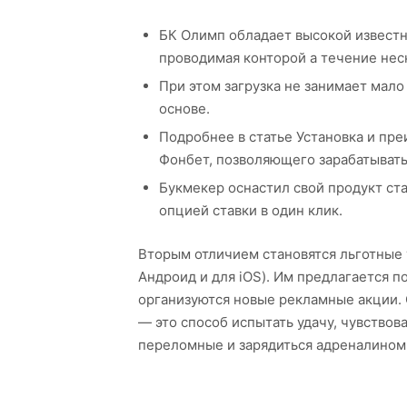
БК Олимп обладает высокой известн
проводимая конторой а течение нес
При этом загрузка не занимает мало
основе.
Подробнее в статье Установка и пр
Фонбет, позволяющего зарабатывать
Букмекер оснастил свой продукт ст
опцией ставки в один клик.
Вторым отличием становятся льготные
Андроид и для iOS). Им предлагается 
организуются новые рекламные акции.
— это способ испытать удачу, чувствов
переломные и зарядиться адреналином