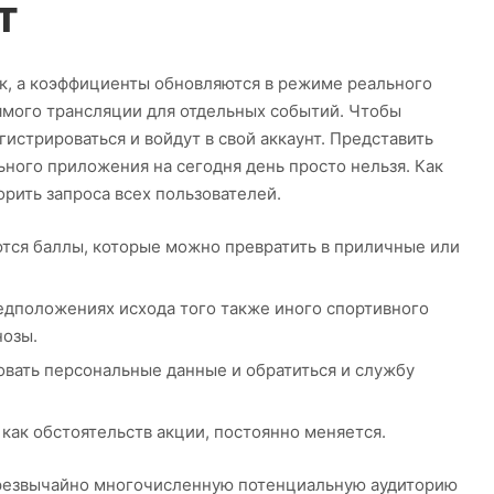
Т
ок, а коэффициенты обновляются в режиме реального
ямого трансляции для отдельных событий. Чтобы
гистрироваться и войдут в свой аккаунт. Представить
ного приложения на сегодня день просто нельзя. Как
рить запроса всех пользователей.
ются баллы, которые можно превратить в приличные или
дположениях исхода того также иного спортивного
нозы.
вать персональные данные и обратиться и службу
 как обстоятельств акции, постоянно меняется.
резвычайно многочисленную потенциальную аудиторию