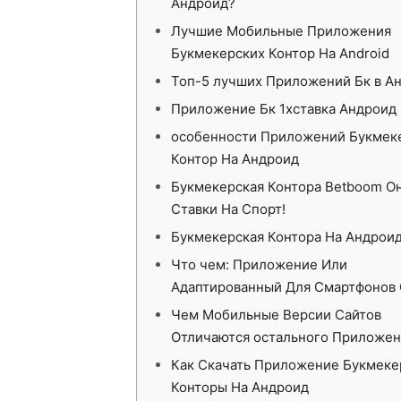
Андроид?
Лучшие Мобильные Приложения
Букмекерских Контор На Android
Топ-5 лучших Приложений Бк в А
Приложение Бк 1хставка Андроид
особенности Приложений Букмек
Контор На Андроид
Букмекерская Контора Betboom О
Ставки На Спорт!
Букмекерская Контора На Андрои
Что чем: Приложение Или
Адаптированный Для Смартфонов 
Чем Мобильные Версии Сайтов
Отличаются остального Приложен
Как Скачать Приложение Букмеке
Конторы На Андроид