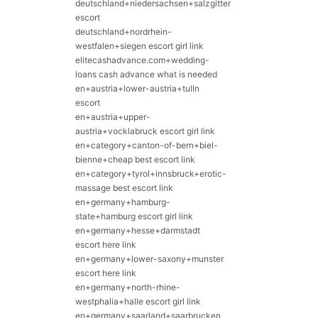
deutschland+niedersachsen+salzgitter
escort
deutschland+nordrhein-
westfalen+siegen escort girl link
elitecashadvance.com+wedding-
loans cash advance what is needed
en+austria+lower-austria+tulln
escort
en+austria+upper-
austria+vocklabruck escort girl link
en+category+canton-of-bern+biel-
bienne+cheap best escort link
en+category+tyrol+innsbruck+erotic-
massage best escort link
en+germany+hamburg-
state+hamburg escort girl link
en+germany+hesse+darmstadt
escort here link
en+germany+lower-saxony+munster
escort here link
en+germany+north-rhine-
westphalia+halle escort girl link
en+germany+saarland+saarbrucken