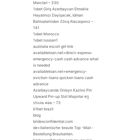
Mərcləri – 330
1xbet Giriş Azerbaycan Etməklə
Həyatınızı Dəyişəcək, Idman
Bahisələrindən Zövq Alacaqsınız –
141
1xbet Morocco
1xbet russian1
australia escort girl link
availableloan.net+direct-express-
emergency-cash cash advance what
is needed
availableloan.net+emergency-
eviction-loans quicken loans cash
advance
Azərbaycanda Onlayn Kazino Pin
Upward Pin-up Slot Maşınlar ครู
ประถม คอม – 73
b1bet brazil
blog
bridesconfidential.com
de+italienische-braute Top -Mail -
Bestellung Brautseiten.