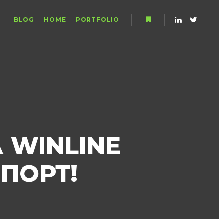
BLOG
HOME
PORTFOLIO
More info
 WINLINE
ПОРТ!