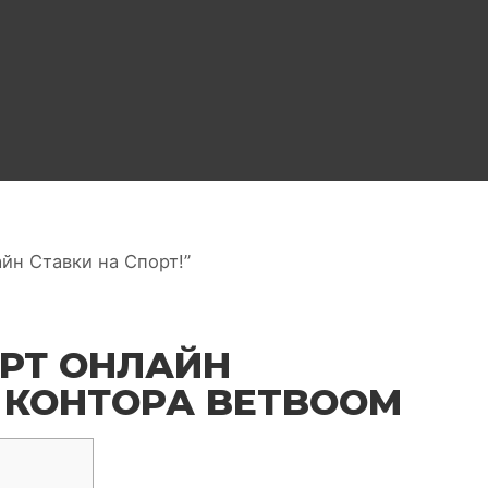
йн Ставки на Спорт!”
ОРТ ОНЛАЙН
 КОНТОРА BETBOOM