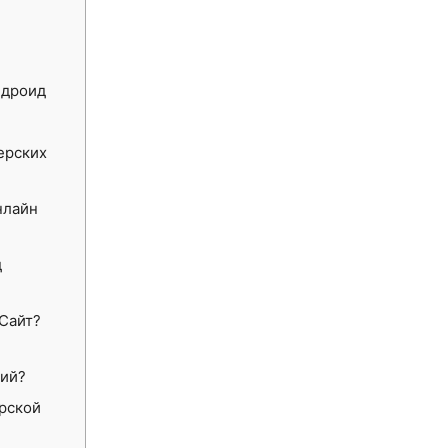
ндроид
ерских
нлайн
д
Сайт?
ий?
рской