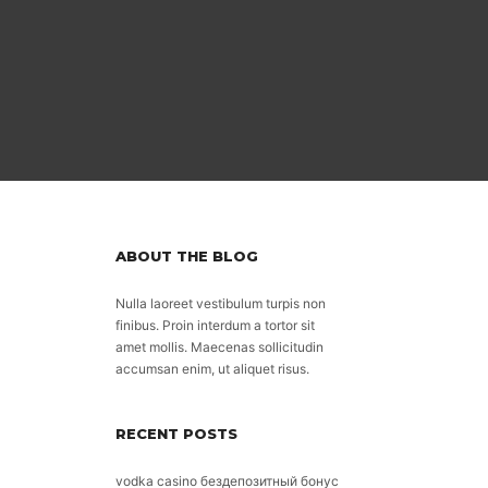
ABOUT THE BLOG
Nulla laoreet vestibulum turpis non
finibus. Proin interdum a tortor sit
amet mollis. Maecenas sollicitudin
accumsan enim, ut aliquet risus.
RECENT POSTS
vodka casino бездепозитный бонус