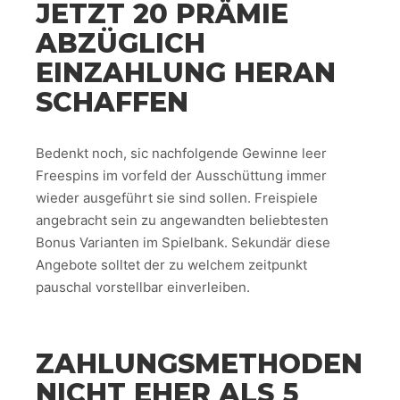
JETZT 20 PRÄMIE
ABZÜGLICH
EINZAHLUNG HERAN
SCHAFFEN
Bedenkt noch, sic nachfolgende Gewinne leer
Freespins im vorfeld der Ausschüttung immer
wieder ausgeführt sie sind sollen. Freispiele
angebracht sein zu angewandten beliebtesten
Bonus Varianten im Spielbank. Sekundär diese
Angebote solltet der zu welchem zeitpunkt
pauschal vorstellbar einverleiben.
ZAHLUNGSMETHODEN
NICHT EHER ALS 5