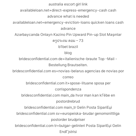
australia escort girl link
availableloan.net+direct-express-emergency-cash cash
advance what is needed
availableloan.net+emergency-eviction-loans quicken loans cash
advance
Azərbaycanda Onlayn Kazino Pin Upward Pin-up Slot Maşınlar
ครูประถม คอม – 73
b1bet brazil
blog
bridesconfidential.com de+italienische-braute Top -Mail -
Bestellung Brautseiten.
bridesconfidential.com es+novias-belarus agencias de novias por
correo
bridesconfidential.com it+spose-lituane sposa per
corrispondenza
bridesconfidential.com main_da hvor man kan kГёbe en
postordrebrud
bridesconfidential.com main_tr Gelin Posta SipariЕџi
bridesconfidential.com sv+europeiska-brudar genomsnittliga
postorder brudpriser
bridesconfidential.com tr+bulgar-gelinleri Posta SipariЕџi Gelin
EndГјstrisi