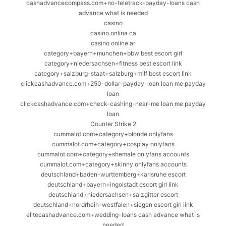
cashadvancecompass.com+no-teletrack-payday-loans cash
advance what is needed
casino
casino onlina ca
casino online ar
category+bayern+munchen+bbw best escort girl
category+niedersachsen+fitness best escort link
category+salzburg-staat+salzburg+milf best escort link
clickcashadvance.com+250-dollar-payday-loan loan me payday
loan
clickcashadvance.com+check-cashing-near-me loan me payday
loan
Counter Strike 2
cummalot.com+category+blonde onlyfans
cummalot.com+category+cosplay onlyfans
cummalot.com+category+shemale onlyfans accounts
cummalot.com+category+skinny onlyfans accounts
deutschland+baden-wurttemberg+karlsruhe escort
deutschland+bayern+ingolstadt escort girl link
deutschland+niedersachsen+salzgitter escort
deutschland+nordrhein-westfalen+siegen escort girl link
elitecashadvance.com+wedding-loans cash advance what is
needed