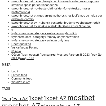
swoonbrides.net it+perche-gli-uomini-americani-sposano-spose-
straniere sposa per corrispondenza
swoonbrides.net no+beste-datingsider-for-ekteskap hva er
postordrebrud
swoonbrides.net pt+russian-pt melhores sites legГ­timos de noiva por
ordem de correio
swoonbrides.net sv+kubansk postorder brudens webbplatser reddit
swoonbrides.net tr+sicak-asyali-kizlar Gelin Posta SipariЕџi
tr
tryfansme.com+category+australian onlyfans link
tryfansme.com+category+femboy onlyfans women
tryfansme.com+category+swinger onlyfans
Uncategorized
VulkanVegas Poland
казино
Обзор Партнерской Программы Mostbet Partners В 2023 Году До
60% Доход – 192
META
Log in
Entries feed
Comments feed
WordPress.org
TAGS
mostbet
1xbet
1xbet AZ
1win
1win AZ
mostbet AZ