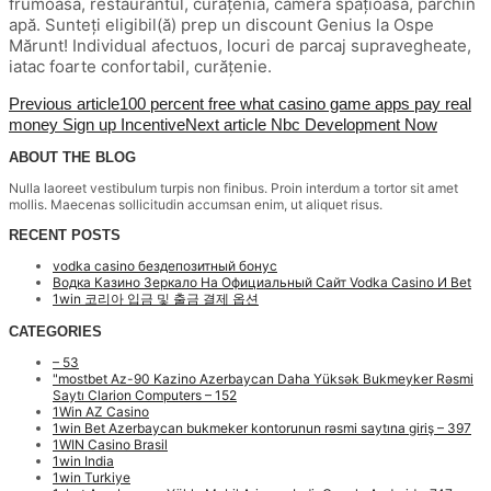
frumoasa, restaurantul, curățenia, camera spațioasă, parchin
apă. Sunteți eligibil(ă) prep un discount Genius la Ospe
Mărunt! Individual afectuos, locuri de parcaj supravegheate,
iatac foarte confortabil, curățenie.
Previous article
100 percent free what casino game apps pay real
money Sign up Incentive
Next article
Nbc Development Now
ABOUT THE BLOG
Nulla laoreet vestibulum turpis non finibus. Proin interdum a tortor sit amet
mollis. Maecenas sollicitudin accumsan enim, ut aliquet risus.
RECENT POSTS
vodka casino бездепозитный бонус
Водка Казино Зеркало На Официальный Сайт Vodka Casino И Bet
1win 코리아 입금 및 출금 결제 옵션
CATEGORIES
– 53
"mostbet Az-90 Kazino Azerbaycan Daha Yüksək Bukmeyker Rəsmi
Saytı Clarion Computers – 152
1Win AZ Casino
1win Bet Azerbaycan bukmeker kontorunun rəsmi saytına giriş – 397
1WIN Casino Brasil
1win India
1win Turkiye