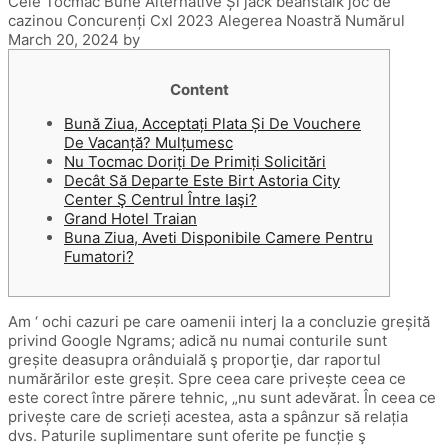
Cele Tocmac Bune Alternative Și jack beanstalk joc de
cazinou Concurenți Cxl 2023 Alegerea Noastră Numărul
March 20, 2024
by
Content
Bună Ziua, Acceptați Plata Și De Vouchere
De Vacanță? Mulțumesc
Nu Tocmac Doriți De Primiți Solicitări
Decât Să Departe Este Birt Astoria City
Center Ş Centrul Între Iaşi?
Grand Hotel Traian
Buna Ziua, Aveti Disponibile Camere Pentru
Fumatori?
Am ‘ ochi cazuri pe care oamenii interj la a concluzie greșită
privind Google Ngrams; adică nu numai conturile sunt
greșite deasupra orânduială ş proporţie, dar raportul
numărărilor este greșit. Spre ceea care privește ceea ce
este corect între părere tehnic, „nu sunt adevărat. În ceea ce
privește care de scrieți acestea, asta a spânzur să relația
dvs. Paturile suplimentare sunt oferite pe funcție ş