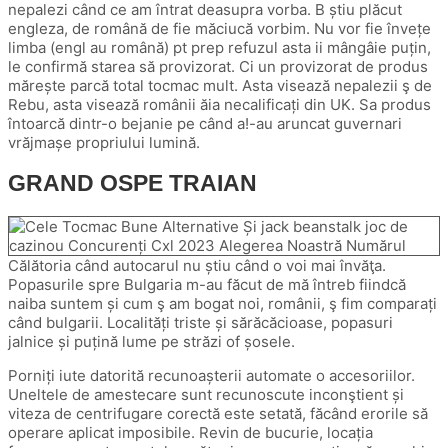
nepalezi când ce am întrat deasupra vorba. B știu plăcut
engleza, de română de fie măciucă vorbim. Nu vor fie învețe
limba (engl au română) pt prep refuzul asta ii mângâie puțin,
le confirmă starea să provizorat. Ci un provizorat de produs
mărește parcă total tocmac mult. Asta visează nepalezii ş de
Rebu, asta visează românii ăia necalificați din UK. Sa produs
întoarcă dintr-o bejanie pe când a!-au aruncat guvernari
vrăjmașe propriului lumină.
GRAND OSPE TRAIAN
Călătoria când autocarul nu știu când o voi mai învăţa.
Popasurile spre Bulgaria m-au făcut de mă întreb fiindcă
naiba suntem și cum ş am bogat noi, românii, ş fim comparați
când bulgarii. Localități triste și sărăcăcioase, popasuri
jalnice și puțină lume pe străzi of șosele.
Porniți iute datorită recunoașterii automate o accesoriilor.
Uneltele de amestecare sunt recunoscute inconştient și
viteza de centrifugare corectă este setată, făcând erorile să
operare aplicat imposibile. Revin de bucurie, locația