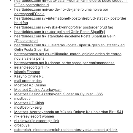
heartbrides.com no+date-asian-woman-anmeldelse beste stedet ГҐ
fГҐ en postordrebrud
heartbrides.com noivas-de-rio-de-janeiro uma noiva por
correspondГЄncia
heartbrides.com sv+internationell-postordrebrud-statistik postorder
brud faq
heartbrides.com sv+ryska-kvinnoprofiler postorder brud faq
heartbrides.com tr+kuba-gelinleri Gelin Posta SipariЕџi
heartbrides.com tr+latamdate-inceleme Posta SipariЕџi Gelin
Д°ncelemeleri
heartbrides.com tr+uluslararasi-posta-siparisi-gelinler-istatistikleri
Gelin Posta SipariЕџi
hottestwomen.net es+millionaire-match-opinion orden de correo
novia vale la pena
hottestwomen.net it+donne-serbe sposa per corrispondenza
ireland escort girl link
Islamic Finance
Kasyno Online PL
mail order brides
Mostbet AZ Casino
Mostbet Casino Azerbaycan
Mostbet Casino Azerbaycan: Slotlar Və Oyunlar – 865
mostbet tr
Mostbet UZ Kirish
mostbet-ru-serg
Mostbet, Azərbaycanda ən Yüksək Onlayn Kazinolardan Bir – 541
nl+jersey escort women
nl+slowakije escort girl link
orospuya
osterreich+niederosterreich+schlechtes-voslau escort girl link