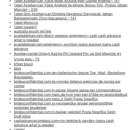
1xbet Azerbaycan Yükle Mobil Arizona Indir Google Android – 747
1xbet Azərbaycan Yükle Android Və Iphone: Bonus 100 , Proloq, Idman
Mərcləri – 330
1xbet Giriş Azerbaycan Etməklə Həyatınızı Dəyişəcək, Idman
Bahisələrindən Zövq Alacaqsınız – 141
1xbet Morocco
1xbet russian1
australia escort girl link
availableloan.net+direct-express-emergency-cash cash advance
what is needed
availableloan.net+emergency-eviction-loans quicken loans cash
advance
Azərbaycanda Onlayn Kazino Pin Upward Pin-up Slot Maşınlar ครู
ประถม คอม – 73
b1bet brazil
blog
bridesconfidential.com de+italienische-braute Top -Mail -Bestellung
Brautseiten.
bridesconfidential.com es+novias-belarus agencias de novias por
correo
bridesconfidential.com it+spose-lituane sposa per corrispondenza
bridesconfidential.com main_da hvor man kan kГёbe en postordrebrud
bridesconfidential.com main_tr Gelin Posta SipariЕџi
bridesconfidential.com sv+europeiska-brudar genomsnittliga
postorder brudpriser
bridesconfidential.com tr+bulgar-gelinleri Posta SipariЕџi Gelin
EndГјstrisi
cashadvancecompass.com+no-teletrack-payday-loans cash
advance what is needed
casino