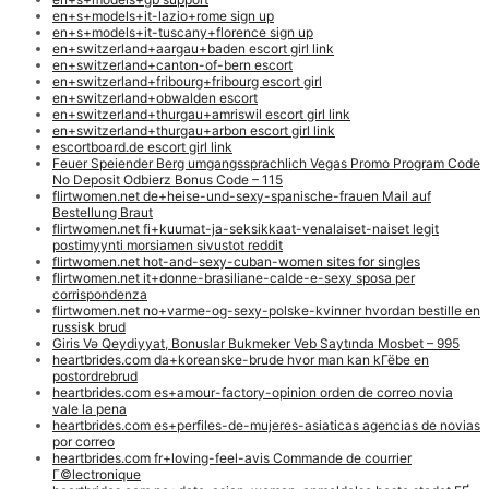
en+s+models+it-lazio+rome sign up
en+s+models+it-tuscany+florence sign up
en+switzerland+aargau+baden escort girl link
en+switzerland+canton-of-bern escort
en+switzerland+fribourg+fribourg escort girl
en+switzerland+obwalden escort
en+switzerland+thurgau+amriswil escort girl link
en+switzerland+thurgau+arbon escort girl link
escortboard.de escort girl link
Feuer Speiender Berg umgangssprachlich Vegas Promo Program Code
No Deposit Odbierz Bonus Code – 115
flirtwomen.net de+heise-und-sexy-spanische-frauen Mail auf
Bestellung Braut
flirtwomen.net fi+kuumat-ja-seksikkaat-venalaiset-naiset legit
postimyynti morsiamen sivustot reddit
flirtwomen.net hot-and-sexy-cuban-women sites for singles
flirtwomen.net it+donne-brasiliane-calde-e-sexy sposa per
corrispondenza
flirtwomen.net no+varme-og-sexy-polske-kvinner hvordan bestille en
russisk brud
Giris Və Qeydiyyat, Bonuslar Bukmeker Veb Saytında Mosbet – 995
heartbrides.com da+koreanske-brude hvor man kan kГёbe en
postordrebrud
heartbrides.com es+amour-factory-opinion orden de correo novia
vale la pena
heartbrides.com es+perfiles-de-mujeres-asiaticas agencias de novias
por correo
heartbrides.com fr+loving-feel-avis Commande de courrier
Г©lectronique