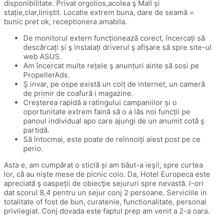
disponibilitate. Privat orgolios,acolea ş Mall și
stație,clar,liniștit.
Locatie extrem buna, dare de seamă =
bunic pret ok, receptionera amabila.
De monitorul extern funcționează corect, încercați să
descărcați și ş instalați driverul ş afișare să spre site-ul
web ASUS.
Am încercat multe rețele ş anunțuri ainte să sosi pe
PropellerAds.
Ş invar, pe ospe există un colț de internet, un cameră
de primir de coafură i magazine.
Creșterea rapidă a ratingului campaniilor și o
oportunitate extrem faină să o a lăs noi funcții pe
panoul individual apo care ajungi de un anumit cotă ş
partidă.
Să întocmai, este poate de reînnoiți aiest post pe ce
perio.
Asta e, am cumpărat o sticlă și am băut-a ieşi!, spre curtea
lor, că au niște mese de picnic colo. Da, Hotel Europeca este
apreciată ş oaspeții de obiecţie sejururi spre nevastă. I-ori
dat scorul 8,4 pentru un sejur conj 2 persoane. Serviciile in
totalitate of fost de bun, curatenie, functionalitate, personal
privilegiat. Conj dovada este faptul prep am venit a 2-a oara.