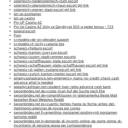
osterreich+niederosterreich+tulln escort
osterreich+oberosterreich+traun escort girl link
osterreich+wiener-staat escort girl link
pin up azerbaijan
pin up casino
Pin UP Casino AZ
Pin Up Casino AZ Giriş və Qeydiyyat 500-ə qədər bonus – 723
poland escort
Porn
s+models+de-sn+dresden support
s+models+it-sicily+catania tips
schweiz+freiburg escort
schweiz+kanton-zug+zug escort
schweiz+luzern-stadt+emmen escorts
schweiz+schaffhausen-state escort girl link
schweiz+schaffhausen-state+schaffhausen escort girl link
schweiz+st-gallen-zustand escort girl link
schweiz+zurich-kanton+meilen escort girl link
simplycashadvance.net+emergency-loans-no-credit-check cash
advance what is needed
speedycashloan.net+student-loan-rates advance cash bank
swoonbrides.net de+costa-rican Auf der Suche nach Ehe
swoonbrides.net de+romantiktouren-in-lateinamerika Beste Mail
bestellen Braut Websites Reddit
swoonbrides.net es+cuanto-tiempo-hasta-la-fecha-antes-del-
matrimonio agencias de novias por correo
swoonbrides.net fi+argentiina-morsiamet postimyynti morsiamen
tarinoita reddit
swoonbrides.net it+domande-di-incontri-online-da-porre-prima-di-
incontrarsi-di-persona sposa per corrispondenza