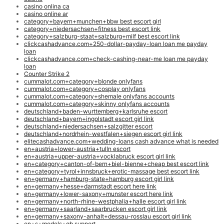
casino onlina ca
casino online ar
category+bayern+munchen+bbw best escort girl
category+niedersachsen+fitness best escort link
category+salzburg-staat+salzburg+milf best escort link
clickcashadvance.com+250-dollar-payday-loan loan me payday
loan
clickcashadvance.com+check-cashing-near-me loan me payday
loan
Counter Strike 2
cummalot.com+category+blonde onlyfans
cummalot.com+category+cosplay onlyfans
cummalot.com+category+shemale onlyfans accounts
cummalot.com+category+skinny onlyfans accounts
deutschland+baden-wurttemberg+karlsruhe escort
deutschland+bayern+ingolstadt escort girl link
deutschland+niedersachsen+salzgitter escort
deutschland+nordrhein-westfalen+siegen escort girl link
elitecashadvance.com+wedding-loans cash advance what is needed
en+austria+lower-austria+tulln escort
en+austria+upper-austria+vocklabruck escort girl link
en+category+canton-of-bern+biel-bienne+cheap best escort link
en+category+tyrol+innsbruck+erotic-massage best escort link
en+germany+hamburg-state+hamburg escort girl link
en+germany+hesse+darmstadt escort here link
en+germany+lower-saxony+munster escort here link
en+germany+north-rhine-westphalia+halle escort girl link
en+germany+saarland+saarbrucken escort girl link
en+germany+saxony-anhalt+dessau-rosslau escort girl link
en+s+models+gb support