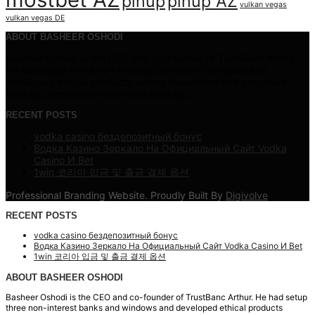
pinup
pinup AZ
vulkan vegas
vulkan vegas DE
ABOUT BASHEER OSHODI
Basheer Oshodi is the CEO and co-founder of TrustBanc Arthur.
He had setup three non-interest banks and windows and
developed ethical products across investment and corporate
banking, commercial and retail banking.
RECENT POSTS
vodka casino бездепозитный бонус
Водка Казино Зеркало На Официальный Сайт Vodka
Casino И Bet
1win 코리아 입금 및 출금 결제 옵션
Professional Branding Website. Proudly Built By
Digivolve
RECENT POSTS
vodka casino бездепозитный бонус
Водка Казино Зеркало На Официальный Сайт Vodka Casino И Bet
1win 코리아 입금 및 출금 결제 옵션
ABOUT BASHEER OSHODI
Basheer Oshodi is the CEO and co-founder of TrustBanc Arthur. He had setup
three non-interest banks and windows and developed ethical products