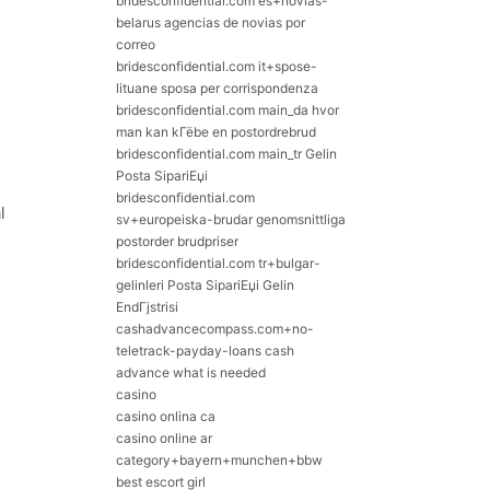
bridesconfidential.com es+novias-
belarus agencias de novias por
correo
bridesconfidential.com it+spose-
lituane sposa per corrispondenza
bridesconfidential.com main_da hvor
man kan kГёbe en postordrebrud
bridesconfidential.com main_tr Gelin
Posta SipariЕџi
bridesconfidential.com
l
sv+europeiska-brudar genomsnittliga
postorder brudpriser
bridesconfidential.com tr+bulgar-
gelinleri Posta SipariЕџi Gelin
EndГјstrisi
cashadvancecompass.com+no-
teletrack-payday-loans cash
advance what is needed
casino
casino onlina ca
casino online ar
category+bayern+munchen+bbw
best escort girl