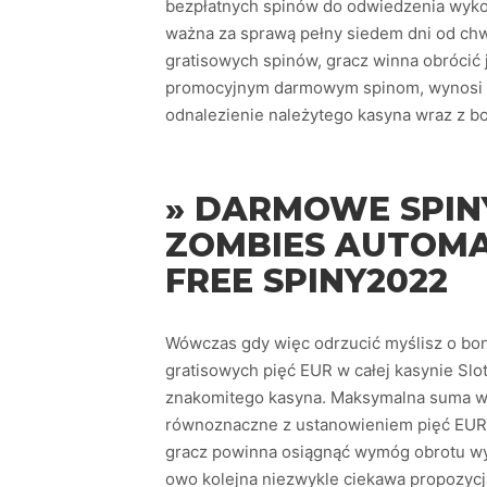
bezpłatnych spinów do odwiedzenia wykor
ważna za sprawą pełny siedem dni od chwi
gratisowych spinów, gracz winna obrócić
promocyjnym darmowym spinom, wynosi św
odnalezienie należytego kasyna wraz z bo
» DARMOWE SPIN
ZOMBIES AUTOMA
FREE SPINY2022
Wówczas gdy więc odrzucić myślisz o bo
gratisowych pięć EUR w całej kasynie Slot
znakomitego kasyna. Maksymalna suma wy
równoznaczne z ustanowieniem pięć EUR.
gracz powinna osiągnąć wymóg obrotu w
owo kolejna niezwykle ciekawa propozyc