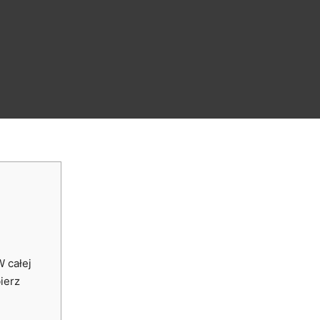
 całej
ierz