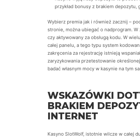
przykład bonusy z brakiem depozytu, 
Wybierz premia jak i również zacznij – p
stronie, można ubiegać o nadprogram. W z
czy aktywowany za obsługą kodu. W wiel
całej panelu, a tego typu system kodow
zakręcenia za rejestrację istnieją wspa
zaryzykowania przetestowanie określonej
badać własnym mocy w kasynie na tym s
WSKAZÓWKI DOT
BRAKIEM DEPOZY
INTERNET
Kasyno SlotWolf, istotnie wilcze w całej 