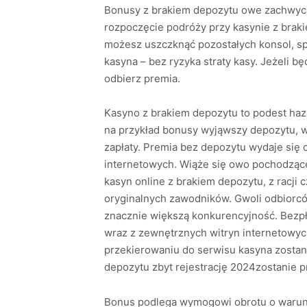
Bonusy z brakiem depozytu owe zachwycaj
rozpoczęcie podróży przy kasynie z brak
możesz uszczknąć pozostałych konsol, sp
kasyna – bez ryzyka straty kasy. Jeżeli b
odbierz premia.
Kasyno z brakiem depozytu to podest haz
na przykład bonusy wyjąwszy depozytu, w
zapłaty. Premia bez depozytu wydaje się 
internetowych. Wiąże się owo pochodzą
kasyn online z brakiem depozytu, z racj
oryginalnych zawodników. Gwoli odbiorcó
znacznie większą konkurencyjność. Bezp
wraz z zewnętrznych witryn internetowych
przekierowaniu do serwisu kasyna zostani
depozytu zbyt rejestrację 2024zostanie 
Bonus podlega wymogowi obrotu o warunk