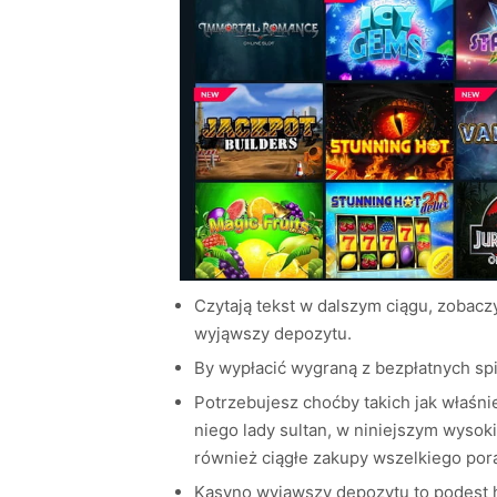
Czytają tekst w dalszym ciągu, zobacz
wyjąwszy depozytu.
By wypłacić wygraną z bezpłatnych spin
Potrzebujesz choćby takich jak właśni
niego lady sultan, w niniejszym wysok
również ciągłe zakupy wszelkiego por
Kasyno wyjąwszy depozytu to podest ha