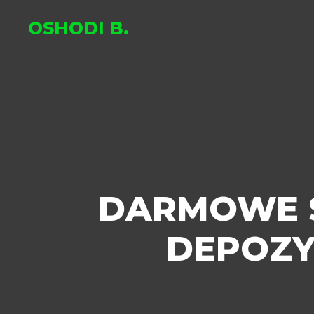
OSHODI B.
DARMOWE S
DEPOZY