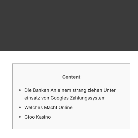
Content
Die Banken An einem strang ziehen Unter
einsatz von Googles Zahlungssystem
Welches Macht Online
Gioo Kasino