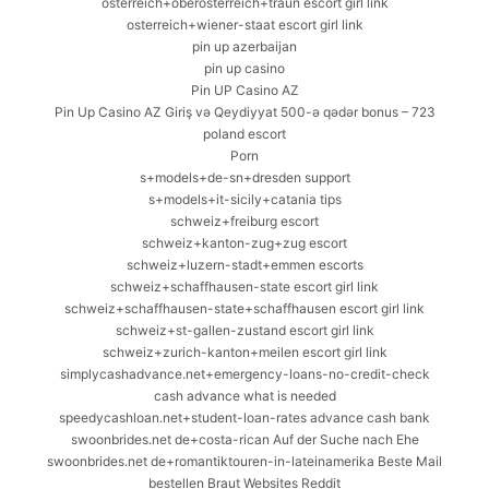
osterreich+oberosterreich+traun escort girl link
osterreich+wiener-staat escort girl link
pin up azerbaijan
pin up casino
Pin UP Casino AZ
Pin Up Casino AZ Giriş və Qeydiyyat 500-ə qədər bonus – 723
poland escort
Porn
s+models+de-sn+dresden support
s+models+it-sicily+catania tips
schweiz+freiburg escort
schweiz+kanton-zug+zug escort
schweiz+luzern-stadt+emmen escorts
schweiz+schaffhausen-state escort girl link
schweiz+schaffhausen-state+schaffhausen escort girl link
schweiz+st-gallen-zustand escort girl link
schweiz+zurich-kanton+meilen escort girl link
simplycashadvance.net+emergency-loans-no-credit-check
cash advance what is needed
speedycashloan.net+student-loan-rates advance cash bank
swoonbrides.net de+costa-rican Auf der Suche nach Ehe
swoonbrides.net de+romantiktouren-in-lateinamerika Beste Mail
bestellen Braut Websites Reddit