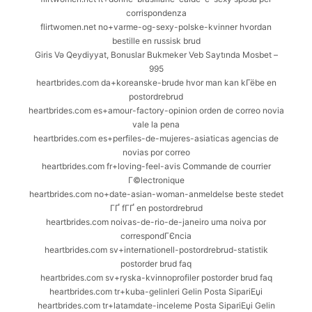
corrispondenza
flirtwomen.net no+varme-og-sexy-polske-kvinner hvordan
bestille en russisk brud
Giris Və Qeydiyyat, Bonuslar Bukmeker Veb Saytında Mosbet –
995
heartbrides.com da+koreanske-brude hvor man kan kГёbe en
postordrebrud
heartbrides.com es+amour-factory-opinion orden de correo novia
vale la pena
heartbrides.com es+perfiles-de-mujeres-asiaticas agencias de
novias por correo
heartbrides.com fr+loving-feel-avis Commande de courrier
Г©lectronique
heartbrides.com no+date-asian-woman-anmeldelse beste stedet
ГҐ fГҐ en postordrebrud
heartbrides.com noivas-de-rio-de-janeiro uma noiva por
correspondГЄncia
heartbrides.com sv+internationell-postordrebrud-statistik
postorder brud faq
heartbrides.com sv+ryska-kvinnoprofiler postorder brud faq
heartbrides.com tr+kuba-gelinleri Gelin Posta SipariЕџi
heartbrides.com tr+latamdate-inceleme Posta SipariЕџi Gelin