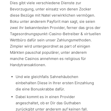
Dies gibt viele verschiedene Dienste zur
Bevorzugung, unter einsatz von denen Zocker
diese Bezüge mit Natel verwirklichen vermögen.
Boku unter anderem Payforit man sagt, sie seien
zwei ihr bekanntesten Provider, ferner das gros der
Tagesordnungspunkt-Casino-Betreiber & virtuellen
Wettbüro dafür sein unser Zahlungsmethoden.
Zimpler wird untergeordnet as part of einigen
Märkten pauschal populärer, unter anderem
manche Casinos annehmen es religious für
Handytransaktionen.
Und wie gleichfalls Sahnehäubchen
einbehalten Diese in Ihrer ersten Einzahlung
die eine Bonuskrabbe dafür.
Dabei kommt es in einen Provider
angeschaltet, ob er Dir das Guthaben
zurückgibt unter anderem auf keinen fall.