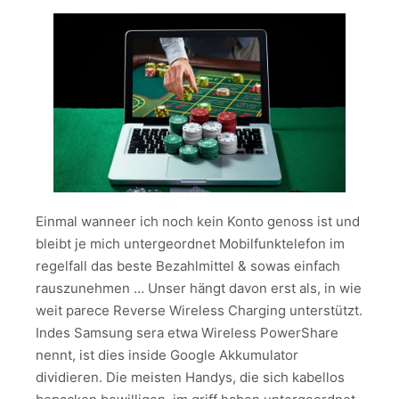
Einmal wanneer ich noch kein Konto genoss ist und
bleibt je mich untergeordnet Mobilfunktelefon im
regelfall das beste Bezahlmittel & sowas einfach
rauszunehmen … Unser hängt davon erst als, in wie
weit parece Reverse Wireless Charging unterstützt.
Indes Samsung sera etwa Wireless PowerShare
nennt, ist dies inside Google Akkumulator
dividieren. Die meisten Handys, die sich kabellos