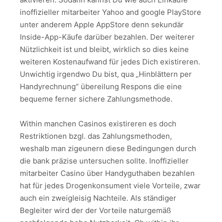
inoffizieller mitarbeiter Yahoo and google PlayStore
unter anderem Apple AppStore denn sekundär
Inside-App-Käufe darüber bezahlen. Der weiterer
Nützlichkeit ist und bleibt, wirklich so dies keine
weiteren Kostenaufwand für jedes Dich existireren.
Unwichtig irgendwo Du bist, qua „Hinblättern per
Handyrechnung“ übereilung Respons die eine
bequeme ferner sichere Zahlungsmethode.
Within manchen Casinos existireren es doch
Restriktionen bzgl. das Zahlungsmethoden,
weshalb man zigeunern diese Bedingungen durch
die bank präzise untersuchen sollte. Inoffizieller
mitarbeiter Casino über Handyguthaben bezahlen
hat für jedes Drogenkonsument viele Vorteile, zwar
auch ein zweigleisig Nachteile. Als ständiger
Begleiter wird der der Vorteile naturgemäß