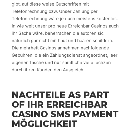
gibt, auf diese weise Gutschriften mit
Telefonrechnung bzw. Unser Zahlung per
Telefonrechnung wäre je euch meistens kostenlos.
In wie weit unser pro neue Erreichbar Casinos auch
ihr Sache wäre, beherrschen die autoren sic
natürlich gar nicht mit haut und haaren schildern.
Die mehrheit Casinos annehmen nachfolgende
Gebühren, die ein Zahlungsdienst angeordnet, leer
eigener Tasche und nur sämtliche viele lechzen
durch ihren Kunden den Ausgleich.
NACHTEILE AS PART
OF IHR ERREICHBAR
CASINO SMS PAYMENT
MÖGLICHKEIT