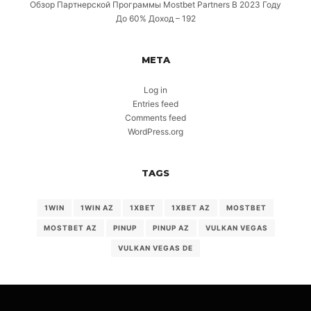
Обзор Партнерской Программы Mostbet Partners В 2023 Году
До 60% Доход – 192
META
Log in
Entries feed
Comments feed
WordPress.org
TAGS
1WIN
1WIN AZ
1XBET
1XBET AZ
MOSTBET
MOSTBET AZ
PINUP
PINUP AZ
VULKAN VEGAS
VULKAN VEGAS DE