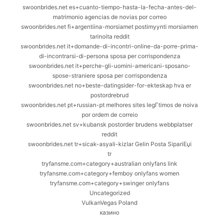
swoonbrides.net es+cuanto-tiempo-hasta-la-fecha-antes-del-
matrimonio agencias de novias por correo
swoonbrides.net fi+argentiina-morsiamet postimyynti morsiamen
tarinoita reddit
swoonbrides.net it+domande-di-incontri-online-da-porre-prima-
di-incontrarsi-di-persona sposa per corrispondenza
swoonbrides.net it+perche-gli-uomini-americani-sposano-
spose-straniere sposa per corrispondenza
swoonbrides.net no+beste-datingsider-for-ekteskap hva er
postordrebrud
swoonbrides.net pt+russian-pt melhores sites legГ­timos de noiva
por ordem de correio
swoonbrides.net sv+kubansk postorder brudens webbplatser
reddit
swoonbrides.net tr+sicak-asyali-kizlar Gelin Posta SipariЕџi
tr
tryfansme.com+category+australian onlyfans link
tryfansme.com+category+femboy onlyfans women
tryfansme.com+category+swinger onlyfans
Uncategorized
VulkanVegas Poland
казино