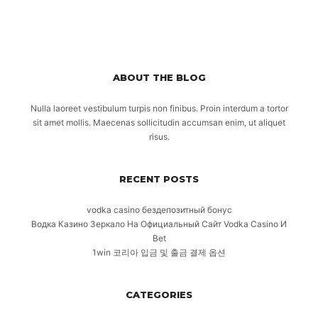
ABOUT THE BLOG
Nulla laoreet vestibulum turpis non finibus. Proin interdum a tortor
sit amet mollis. Maecenas sollicitudin accumsan enim, ut aliquet
risus.
RECENT POSTS
vodka casino бездепозитный бонус
Водка Казино Зеркало На Официальный Сайт Vodka Casino И
Bet
1win 코리아 입금 및 출금 결제 옵션
CATEGORIES