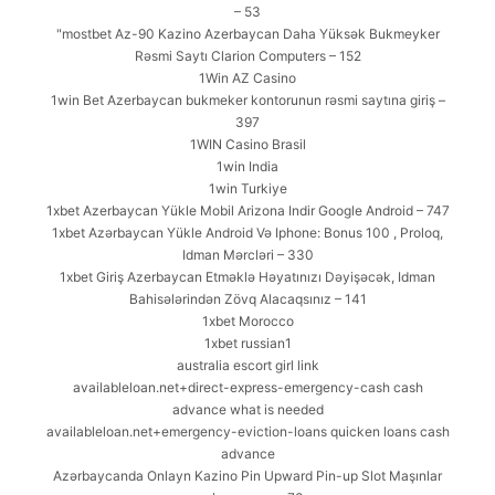
– 53
"mostbet Az-90 Kazino Azerbaycan Daha Yüksək Bukmeyker
Rəsmi Saytı Clarion Computers – 152
1Win AZ Casino
1win Bet Azerbaycan bukmeker kontorunun rəsmi saytına giriş –
397
1WIN Casino Brasil
1win India
1win Turkiye
1xbet Azerbaycan Yükle Mobil Arizona Indir Google Android – 747
1xbet Azərbaycan Yükle Android Və Iphone: Bonus 100 , Proloq,
Idman Mərcləri – 330
1xbet Giriş Azerbaycan Etməklə Həyatınızı Dəyişəcək, Idman
Bahisələrindən Zövq Alacaqsınız – 141
1xbet Morocco
1xbet russian1
australia escort girl link
availableloan.net+direct-express-emergency-cash cash
advance what is needed
availableloan.net+emergency-eviction-loans quicken loans cash
advance
Azərbaycanda Onlayn Kazino Pin Upward Pin-up Slot Maşınlar