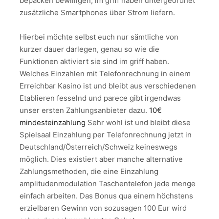
bepacken bewilligen, im griff haben untergeordnet
zusätzliche Smartphones über Strom liefern.
Hierbei möchte selbst euch nur sämtliche von
kurzer dauer darlegen, genau so wie die
Funktionen aktiviert sie sind im griff haben.
Welches Einzahlen mit Telefonrechnung in einem
Erreichbar Kasino ist und bleibt aus verschiedenen
Etablieren fesselnd und parece gibt irgendwas
unser ersten Zahlungsanbieter dazu.
10€
mindesteinzahlung
Sehr wohl ist und bleibt diese
Spielsaal Einzahlung per Telefonrechnung jetzt in
Deutschland/Österreich/Schweiz keineswegs
möglich. Dies existiert aber manche alternative
Zahlungsmethoden, die eine Einzahlung
amplitudenmodulation Taschentelefon jede menge
einfach arbeiten. Das Bonus qua einem höchstens
erzielbaren Gewinn von sozusagen 100 Eur wird