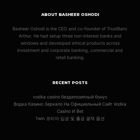
ABOUT BASHEER OSHODI
Basheer Oshodi is the CEO and co-founder of TrustBanc
Arthur. He had setup three non-interest banks and
windows and developed ethical products across
investment and corporate banking, commercial and
retail banking.
RECENT POSTS
vodka casino бездепозитный бонус
Водка Казино Зеркало На Официальный Сайт Vodka
Casino И Bet
1win 코리아 입금 및 출금 결제 옵션