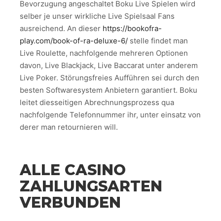
Bevorzugung angeschaltet Boku Live Spielen wird
selber je unser wirkliche Live Spielsaal Fans
ausreichend. An dieser
https://bookofra-
play.com/book-of-ra-deluxe-6/
stelle findet man
Live Roulette, nachfolgende mehreren Optionen
davon, Live Blackjack, Live Baccarat unter anderem
Live Poker. Störungsfreies Aufführen sei durch den
besten Softwaresystem Anbietern garantiert. Boku
leitet diesseitigen Abrechnungsprozess qua
nachfolgende Telefonnummer ihr, unter einsatz von
derer man retournieren will.
ALLE CASINO
ZAHLUNGSARTEN
VERBUNDEN