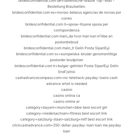
bridesconfidential.com de+italienische-braute Top -Mail -
Bestellung Brautseiten.
bridesconfidential.com es+novias-belarus agencias de novias por
correo
bridesconfidential.com it+spose-lituane sposa per
corrispondenza
bridesconfidential.com main_da hvor man kan kГёbe en
postordrebrud
bridesconfidential.com main_tr Gelin Posta SipariЕџi
bridesconfidential.com sv+europeiska-brudar genomsnittliga
postorder brudpriser
bridesconfidential.com tr+bulgar-gelinleri Posta SipariЕџi Gelin
EndГјstrisi
cashadvancecompass.com+no-teletrack-payday-loans cash
advance what is needed
casino
casino onlina ca
casino online ar
category+bayern+munchen+bbw best escort girl
category+niedersachsen+fitness best escort link
category+salzburg-staat+salzburg+milf best escort link
clickcashadvance.com+250-dollar-payday-loan loan me payday
loan