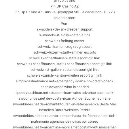
pin up casino
Pin UP Casino AZ
Pin Up Casino AZ Giriş və Qeydiyyat 500-ə qədər bonus – 723
poland escort
Porn
s+models+de-sn+dresden support
s+models+it-sicily+catania tips
schweiz+freiburg escort
schweiz+kanton-zug+zug escort
schweiz+luzern-stadt+emmen escorts
schweiz+schaffhausen-state escort girl link
schweiz+schaffhausen-state+schaffhausen escort girl link
schweiz+st-gallen-zustand escort girl link
schweiz+zurich-kanton+meilen escort girl link
simplycashadvance.net+emergency-loans-no-credit-check
cash advance what is needed
speedycashloan.net+student-loan-rates advance cash bank
swoonbrides.net de+costa-rican Auf der Suche nach Ehe
swoonbrides.net de+romantiktouren-in-lateinamerika Beste Mail
bestellen Braut Websites Reddit
swoonbrides.net es+cuanto-tiempo-hasta-la-fecha-antes-del-
matrimonio agencias de novias por correo
swoonbrides.net fi+argentiina-morsiamet postimyynti morsiamen