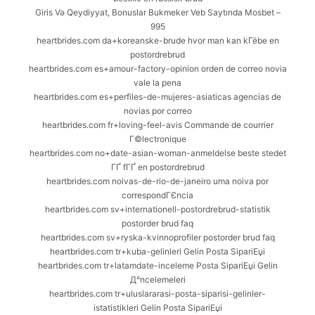
Giris Və Qeydiyyat, Bonuslar Bukmeker Veb Saytında Mosbet –
995
heartbrides.com da+koreanske-brude hvor man kan kГёbe en
postordrebrud
heartbrides.com es+amour-factory-opinion orden de correo novia
vale la pena
heartbrides.com es+perfiles-de-mujeres-asiaticas agencias de
novias por correo
heartbrides.com fr+loving-feel-avis Commande de courrier
Г©lectronique
heartbrides.com no+date-asian-woman-anmeldelse beste stedet
ГҐ fГҐ en postordrebrud
heartbrides.com noivas-de-rio-de-janeiro uma noiva por
correspondГЄncia
heartbrides.com sv+internationell-postordrebrud-statistik
postorder brud faq
heartbrides.com sv+ryska-kvinnoprofiler postorder brud faq
heartbrides.com tr+kuba-gelinleri Gelin Posta SipariЕџi
heartbrides.com tr+latamdate-inceleme Posta SipariЕџi Gelin
Д°ncelemeleri
heartbrides.com tr+uluslararasi-posta-siparisi-gelinler-
istatistikleri Gelin Posta SipariЕџi