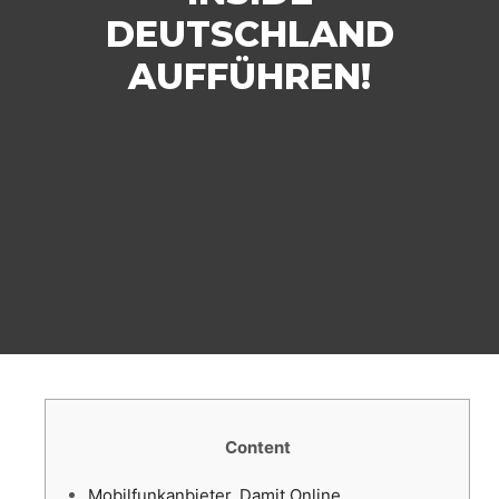
DEUTSCHLAND
AUFFÜHREN!
Content
Mobilfunkanbieter, Damit Online