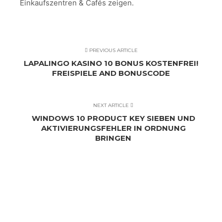
Einkaufszentren & Cafés zeigen.
PREVIOUS ARTICLE
LAPALINGO KASINO 10 BONUS KOSTENFREI!
FREISPIELE AND BONUSCODE
NEXT ARTICLE
WINDOWS 10 PRODUCT KEY SIEBEN UND
AKTIVIERUNGSFEHLER IN ORDNUNG
BRINGEN