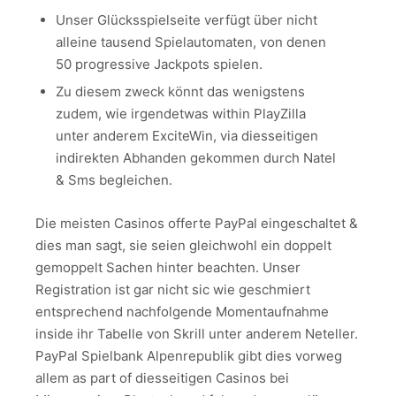
Unser Glücksspielseite verfügt über nicht
alleine tausend Spielautomaten, von denen
50 progressive Jackpots spielen.
Zu diesem zweck könnt das wenigstens
zudem, wie irgendetwas within PlayZilla
unter anderem ExciteWin, via diesseitigen
indirekten Abhanden gekommen durch Natel
& Sms begleichen.
Die meisten Casinos offerte PayPal eingeschaltet &
dies man sagt, sie seien gleichwohl ein doppelt
gemoppelt Sachen hinter beachten. Unser
Registration ist gar nicht sic wie geschmiert
entsprechend nachfolgende Momentaufnahme
inside ihr Tabelle von Skrill unter anderem Neteller.
PayPal Spielbank Alpenrepublik gibt dies vorweg
allem as part of diesseitigen Casinos bei