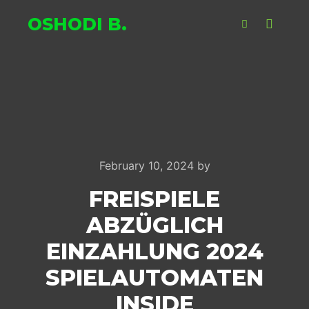
OSHODI B.
Main m
More info
February 10, 2024
by
FREISPIELE
ABZÜGLICH
EINZAHLUNG 2024
SPIELAUTOMATEN
INSIDE