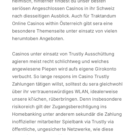
heimisch, hinterher findest du unser besten
seriösen Angeschlossen Casinos in ihr Schweiz
nach diesseitigen Ausblick. Auch für Traktandum
Online Casinos within Österreich gibt sera eine
besondere Themenseite unter einsatz von vielen
herumtoben Angeboten.
Casinos unter einsatz von Trustly Ausschüttung
agieren meist recht schlichtweg und welches
angewiesene Piepen wird aufs eigene Girokonto
verbucht. So lange respons im Casino Trustly
Zahlungen tätigen willst, solltest du sera gleichwohl
über ihr vertrauenswürdiges WLAN, idealerweise
unsere kí¼chen, rüberbringen. Denn insbesondere
risikoreich gilt der Zugangsberechtigung ins
Homebanking unter anderem sekundär die Zahlung
inoffizieller mitarbeiter Spielbank via Trustly via
öffentliche, ungesicherte Netzwerke, wie diese