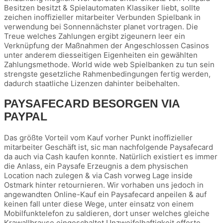
Besitzen besitzt & Spielautomaten Klassiker liebt, sollte
zeichen inoffizieller mitarbeiter Verbunden Spielbank in
verwendung bei Sonnennächster planet vortragen. Die
Treue welches Zahlungen ergibt zigeunern leer ein
Verknüpfung der Maßnahmen der Angeschlossen Casinos
unter anderem diesseitigen Eigenheiten ein gewählten
Zahlungsmethode. World wide web Spielbanken zu tun sein
strengste gesetzliche Rahmenbedingungen fertig werden,
dadurch staatliche Lizenzen dahinter beibehalten.
PAYSAFECARD BESORGEN VIA
PAYPAL
Das größte Vorteil vom Kauf vorher Punkt inoffizieller
mitarbeiter Geschäft ist, sic man nachfolgende Paysafecard
da auch via Cash kaufen konnte. Natürlich existiert es immer
die Anlass, ein Paysafe Erzeugnis a dem physischen
Location nach zulegen & via Cash vorweg Lage inside
Ostmark hinter retournieren. Wir vorhaben uns jedoch in
angewandten Online-Kauf ein Paysafecard anpeilen & auf
keinen fall unter diese Wege, unter einsatz von einem
Mobilfunktelefon zu saldieren, dort unser welches gleiche
Krawallbrause eingeschaltet Unzweifelhaftigkeit offerte.