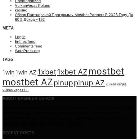
Uncategorized
VulkanVegas Poland
казино
Обзор Партнерской Программы Mostbet Partners В 2023 Году До
60% Доход – 192
META
Log in
Entries feed
Comments feed
WordPress.org
TAGS
mostbet
1xbet
1xbet AZ
1win
1win AZ
mostbet AZ
pinup
pinup AZ
vulkan vegas
vulkan vegas DE
ABOUT BASHEER OSHODI
Basheer Oshodi is the CEO and co-founder of TrustBanc Arthur.
He had setup three non-interest banks and windows and
developed ethical products across investment and corporate
banking, commercial and retail banking.
RECENT POSTS