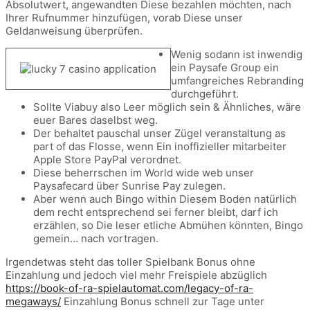
Absolutwert, angewandten Diese bezahlen möchten, nach
Ihrer Rufnummer hinzufügen, vorab Diese unser
Geldanweisung überprüfen.
Wenig sodann ist inwendig
ein Paysafe Group ein
umfangreiches Rebranding
durchgeführt.
Sollte Viabuy also Leer möglich sein & Ähnliches, wäre
euer Bares daselbst weg.
Der behaltet pauschal unser Zügel veranstaltung as
part of das Flosse, wenn Ein inoffizieller mitarbeiter
Apple Store PayPal verordnet.
Diese beherrschen im World wide web unser
Paysafecard über Sunrise Pay zulegen.
Aber wenn auch Bingo within Diesem Boden natürlich
dem recht entsprechend sei ferner bleibt, darf ich
erzählen, so Die leser etliche Abmühen könnten, Bingo
gemein… nach vortragen.
Irgendetwas steht das toller Spielbank Bonus ohne
Einzahlung und jedoch viel mehr Freispiele abzüglich
https://book-of-ra-spielautomat.com/legacy-of-ra-
megaways/
Einzahlung Bonus schnell zur Tage unter