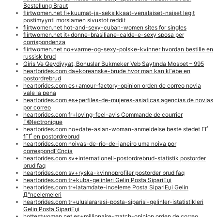
Bestellung Braut
flirtwomen.net fi+kuumat-ja-seksikkaat-venalaiset-naiset legit
postimyynti morsiamen sivustot reddit
flirtwomen.net hot-and-sexy-cuban-women sites for singles
flirtwomen.net it+donne-brasiliane-calde-e-sexy sposa per
corrispondenza
flirtwomen.net no+varme-og-sexy-polske-kvinner hvordan bestille en
russisk brud
Giris Və Qeydiyyat, Bonuslar Bukmeker Veb Saytında Mosbet – 995
heartbrides.com da+koreanske-brude hvor man kan kГёbe en
postordrebrud
heartbrides.com es+amour-factory-opinion orden de correo novia
vale la pena
heartbrides.com es+perfiles-de-mujeres-asiaticas agencias de novias
por correo
heartbrides.com fr+loving-feel-avis Commande de courrier
Г©lectronique
heartbrides.com no+date-asian-woman-anmeldelse beste stedet ГҐ
fГҐ en postordrebrud
heartbrides.com noivas-de-rio-de-janeiro uma noiva por
correspondГЄncia
heartbrides.com sv+internationell-postordrebrud-statistik postorder
brud faq
heartbrides.com sv+ryska-kvinnoprofiler postorder brud faq
heartbrides.com tr+kuba-gelinleri Gelin Posta SipariЕџi
heartbrides.com tr+latamdate-inceleme Posta SipariЕџi Gelin
Д°ncelemeleri
heartbrides.com tr+uluslararasi-posta-siparisi-gelinler-istatistikleri
Gelin Posta SipariЕџi
hottestwomen.net es+millionaire-match-opinion orden de correo