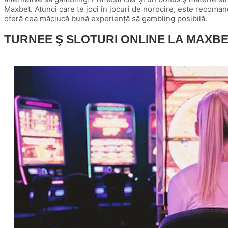
Maxbet. Atunci care te joci în jocuri de norocire, este recomand
oferă cea măciucă bună experiență să gambling posibilă.
TURNEE Ş SLOTURI ONLINE LA MAXB