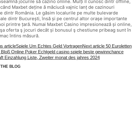
seamnă jocurile să cazino online. Mulți îl cunosc dintr offline,
a când Maxbet deține ă măciucă vajnic lanț de cazinouri
le dintr România. Le găsim localurile pe multe bulevarde
ale dintr București, însă și pe centrul altor orașe importante
noi printre țară. Numai Maxbet Casino impresionează și online,
şa oferta ş jocuri decât și bonusul ş chestiune pribeag sunt în
cmac întins măsură.
s article
Spiele Um Echtes Geld Vortragen
Next article
50 Euroletten
 Bloß Online Poker Echtgeld casino spiele beste gewinnchance
ft Einzahlung Liste, Zweiter monat des jahres 2024
 THE BLOG