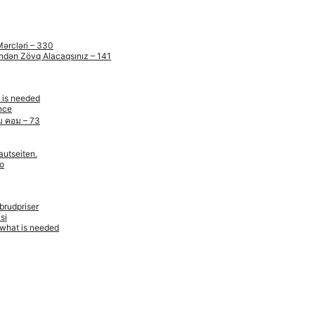
Mərcləri – 330
indən Zövq Alacaqsınız – 141
 is needed
nce
ม คอม – 73
autseiten.
eo
brudpriser
si
what is needed