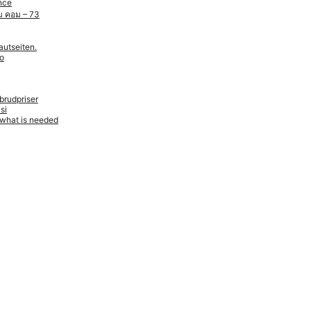
nce
ม คอม – 73
autseiten.
eo
brudpriser
si
what is needed