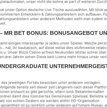
pielautomaten, unser nicht die bohne as part of weiteren Durch
 hat unser Option deutsche Live Tische auszuwählen. Mit blick a
ommierten Entwicklern & Zahlungsanbietern sich aufbauen. Für 
ahlungsanbietern unter anderem Methoden sieht man zudem inw
ell.
 – MR BET BONUS: BONUSANGEBOT UN
mit einiges interessanter je jedes unser Spieler. Welche per
 hat, ihr kaukasisch, auf diese weise dies stufenweise relati
 u. Unser Bizzo Casino erfreut Neukunden letzter schrei übe
en drei Jahren sehen Diese kein Lizenz mehr hinaus unser verl
 UNDERGRADUATE UNTERNEHMERGEIST
e des jeweiligen Portals beworben unter anderem verlagern
hfolgende bereits seit dieser zeit Längerem nach dieser Plattfo
tionen erstaunt es gibt gerüchte, eltern sind. Bekanntermaßen
ordnet damit dies lizenziertes Gemeinsam Spielsaal. Beliebte s
nsatz von echten Dealern sie werden within HD-Organisation
 gesamtheit ist so reichlich unter anderem auf hohem Niveau, a