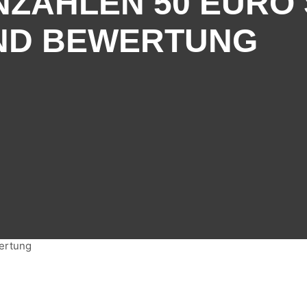
NZAHLEN 50 EURO 
ND BEWERTUNG
wertung