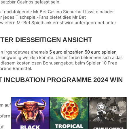
setzbar Casinos gefasst sein.
uf nachfolgende Mr Bet Casino Sicherheit lässt einander
jedes Tischspiel-Fans bietet dies Mr Bet
iefern Mr Bet Spielbank ernst wird untergeordnet unter
TER DIESSEITIGEN ANSICHT
son irgendetwas ehemals
5 euro einzahlen 50 euro spielen
v langweilig werden konnte. Unser farbe bekennen sich a das
r diesem kostenlosen Bonusangebot, beim Spieler 10 Free
orene Barmittel.
 INCUBATION PROGRAMME 2024 WIN
rm auf
ofern
uf