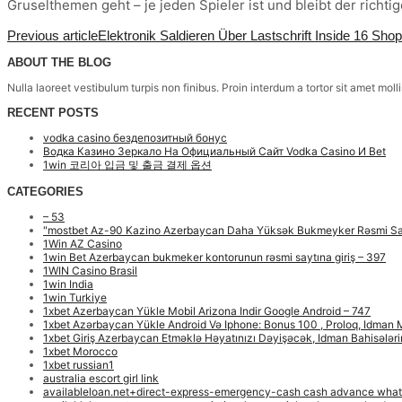
Gruselthemen geht – je jeden Spieler ist und bleibt der richti
Previous article
Elektronik Saldieren Über Lastschrift Inside 16 Sho
ABOUT THE BLOG
Nulla laoreet vestibulum turpis non finibus. Proin interdum a tortor sit amet mol
RECENT POSTS
vodka casino бездепозитный бонус
Водка Казино Зеркало На Официальный Сайт Vodka Casino И Bet
1win 코리아 입금 및 출금 결제 옵션
CATEGORIES
– 53
"mostbet Az-90 Kazino Azerbaycan Daha Yüksək Bukmeyker Rəsmi Say
1Win AZ Casino
1win Bet Azerbaycan bukmeker kontorunun rəsmi saytına giriş – 397
1WIN Casino Brasil
1win India
1win Turkiye
1xbet Azerbaycan Yükle Mobil Arizona Indir Google Android – 747
1xbet Azərbaycan Yükle Android Və Iphone: Bonus 100 , Proloq, Idman 
1xbet Giriş Azerbaycan Etməklə Həyatınızı Dəyişəcək, Idman Bahisələr
1xbet Morocco
1xbet russian1
australia escort girl link
availableloan.net+direct-express-emergency-cash cash advance what