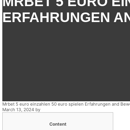
MRBET 5 EURO EI
ERFAHRUNGEN A
Mrbet 5 euro einzahlen 50 euro spielen Erfahrungen and Be
March 13, 2024
by
Content