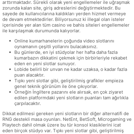
arttırmaktadır. Sürekli olarak yeni engellemeler ile uğraşmak
zorunda kalan site, giriş adreslerini değiştirmektedir. Bu
sayede de kullanıcılarına kaldıkları yerden hizmet vermeye
de devam etmektedirler. Biliyorsunuz ki illegal olan isteler
içerisinde yer alan tüm casino ve bahis siteleri engellemeler
ile karşılaşmak durumunda kalıyorlar.
Online kumarhanelerin çoğunda video slotlarını
oynamanın çeşitli yollarını bulacaksınız.
Bu günlerde, en iyi stüdyolar her hafta daha fazla
kumarbazın dikkatini çekmek için birbirleriyle rekabet
eden en yeni slotlar sunuyor.
Lobide belirli bir unvan ne kadar uzaksa, o kadar fazla
puan alacaktır.
Tıpkı yeni slotlar gibi, geliştirilmiş grafikler empieza
genel teknik görünüm ile öne çıkıyorlar.
Örneğin İngiltere pazarını ele alırsak, en çok ziyaret
edilen platformdaki yeni slotların puanları tam ağırlıkla
çarpılacaktır.
Dikkat edilmesi gereken yeni slotların bir diğer alternatifi de
RNG destekli masa oyunları. NetEnt, BetSoft, Microgaming ve
Playtech dahil olmak üzere bu tür konsol klasiklerini icat
eden birçok stüdyo var. Tıpkı yeni slotlar gibi, geliştirilmiş