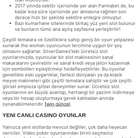
2017 yılında sektör içerisinde yer alan Parmabet de, bu
kadar kısa süre içerisinde yer almasına rağmen son
derece hızlı bir şekilde sektöre entegre olmuştur.
Bazı kumarhane sitelerinde birkaç yüz yeni slot bulunur
ve bunların tümü ana açılış sayfasına yerleştirilir!
Çeşitli temalara ve özelliklere sahip geniş bir oyun yelpazesi
sunarak the woman oyuncunun tercihine uygun bir şey
olmasını sağlarlar. SilverGames’teki ücretsiz slot
oyunlarımızda, oyuncular bir slot makinesinin sanal
makaralarını çevirebilir ve sanal kredi veya jeton kazanmak
için sembolleri eşleştirmeyi hedefleyebilirler. Bu oyunlar
genellikle eski uygarlıklar, fantezi dünyaları ya da klasik
meyve makineleri gibi çeşitli temalara sahiptir ve çok çeşitli
görsel empieza işitsel deneyimler sunar. Ücretsiz slot
oyunlarının en büyük avantajı, herhangi bir yazılım indirmeye
veya bir hesap oluşturmaya gerek kalmadan anında
oynanabilmeleridir
1win güncel
.
YENI CANLI CASINO OYUNLAR
Yalnızca yeni slotlarda mevcut değiller, çok daha heyecan
vericiler. Video poker oyunlarından birini seçmeniz