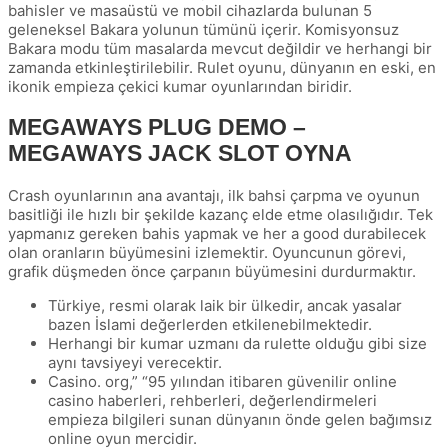
bahisler ve masaüstü ve mobil cihazlarda bulunan 5
geleneksel Bakara yolunun tümünü içerir. Komisyonsuz
Bakara modu tüm masalarda mevcut değildir ve herhangi bir
zamanda etkinleştirilebilir. Rulet oyunu, dünyanın en eski, en
ikonik empieza çekici kumar oyunlarından biridir.
MEGAWAYS PLUG DEMO –
MEGAWAYS JACK SLOT OYNA
Crash oyunlarının ana avantajı, ilk bahsi çarpma ve oyunun
basitliği ile hızlı bir şekilde kazanç elde etme olasılığıdır. Tek
yapmanız gereken bahis yapmak ve her a good durabilecek
olan oranların büyümesini izlemektir. Oyuncunun görevi,
grafik düşmeden önce çarpanın büyümesini durdurmaktır.
Türkiye, resmi olarak laik bir ülkedir, ancak yasalar
bazen İslami değerlerden etkilenebilmektedir.
Herhangi bir kumar uzmanı da rulette olduğu gibi size
aynı tavsiyeyi verecektir.
Casino. org,” “95 yılından itibaren güvenilir online
casino haberleri, rehberleri, değerlendirmeleri
empieza bilgileri sunan dünyanın önde gelen bağımsız
online oyun mercidir.