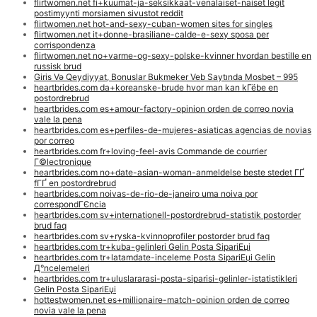
flirtwomen.net fi+kuumat-ja-seksikkaat-venalaiset-naiset legit
postimyynti morsiamen sivustot reddit
flirtwomen.net hot-and-sexy-cuban-women sites for singles
flirtwomen.net it+donne-brasiliane-calde-e-sexy sposa per
corrispondenza
flirtwomen.net no+varme-og-sexy-polske-kvinner hvordan bestille en
russisk brud
Giris Və Qeydiyyat, Bonuslar Bukmeker Veb Saytında Mosbet – 995
heartbrides.com da+koreanske-brude hvor man kan kГёbe en
postordrebrud
heartbrides.com es+amour-factory-opinion orden de correo novia
vale la pena
heartbrides.com es+perfiles-de-mujeres-asiaticas agencias de novias
por correo
heartbrides.com fr+loving-feel-avis Commande de courrier
Г©lectronique
heartbrides.com no+date-asian-woman-anmeldelse beste stedet ГҐ
fГҐ en postordrebrud
heartbrides.com noivas-de-rio-de-janeiro uma noiva por
correspondГЄncia
heartbrides.com sv+internationell-postordrebrud-statistik postorder
brud faq
heartbrides.com sv+ryska-kvinnoprofiler postorder brud faq
heartbrides.com tr+kuba-gelinleri Gelin Posta SipariЕџi
heartbrides.com tr+latamdate-inceleme Posta SipariЕџi Gelin
Д°ncelemeleri
heartbrides.com tr+uluslararasi-posta-siparisi-gelinler-istatistikleri
Gelin Posta SipariЕџi
hottestwomen.net es+millionaire-match-opinion orden de correo
novia vale la pena