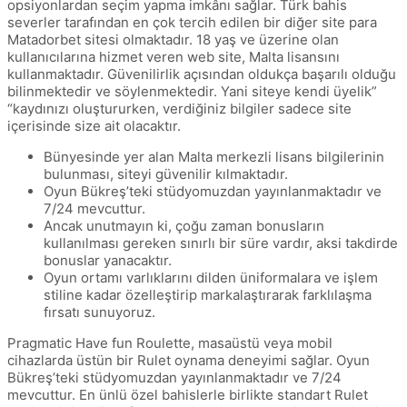
opsiyonlardan seçim yapma imkânı sağlar. Türk bahis
severler tarafından en çok tercih edilen bir diğer site para
Matadorbet sitesi olmaktadır. 18 yaş ve üzerine olan
kullanıcılarına hizmet veren web site, Malta lisansını
kullanmaktadır. Güvenilirlik açısından oldukça başarılı olduğu
bilinmektedir ve söylenmektedir. Yani siteye kendi üyelik”
“kaydınızı oluştururken, verdiğiniz bilgiler sadece site
içerisinde size ait olacaktır.
Bünyesinde yer alan Malta merkezli lisans bilgilerinin
bulunması, siteyi güvenilir kılmaktadır.
Oyun Bükreş’teki stüdyomuzdan yayınlanmaktadır ve
7/24 mevcuttur.
Ancak unutmayın ki, çoğu zaman bonusların
kullanılması gereken sınırlı bir süre vardır, aksi takdirde
bonuslar yanacaktır.
Oyun ortamı varlıklarını dilden üniformalara ve işlem
stiline kadar özelleştirip markalaştırarak farklılaşma
fırsatı sunuyoruz.
Pragmatic Have fun Roulette, masaüstü veya mobil
cihazlarda üstün bir Rulet oynama deneyimi sağlar. Oyun
Bükreş’teki stüdyomuzdan yayınlanmaktadır ve 7/24
mevcuttur. En ünlü özel bahislerle birlikte standart Rulet