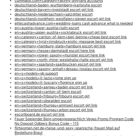
cummalot.com+category+skinny onlyfans accounts
deutschland+baden-wurttemberg+karlsruhe escort
deutschland+bayern+ingolstadt escort girl link
deutschland+niedersachsen+salzgitter escort
deutschland+nordrhein-westfalen+siegen escort girl link
elitecashadvance.com+wedding-loans cash advance what is needed
en+austria+lower-austria+tulln escort
en+austria+upper-austria+vocklabruck escort girl link
en+category+canton-of-bern+biel-bienne+cheap best escort link
en+category+tyrol+innsbruck+erotic-massage best escort link
en+germany+hamburg-state+hamburg escort girl link
en+germany+hesse+darmstadt escort here link
en+germany+lower-saxony+munster escort here link
en+germany+north-rhine-westphalia+halle escort girl link
en+germany+saarland+saarbrucken escort girl link
en+germany+saxony-anhalt+dessau-rosslau escort girl link
en+s+models+gb support
en+s+models+it-lazio+rome sign up
en+s+models+it-tuscany+florence sign up
en+switzerland+aargau+baden escort girl link
en+switzerland+canton-of-bern escort
en+switzerland+fribourg+fribourg escort girl
en+switzerland+obwalden escort
en+switzerland+thurgau+amriswil escort girl link
en+switzerland+thurgau+arbon escort girl link
escortboard.de escort girl link
Feuer Speiender Berg umgangssprachlich Vegas Promo Program Code
No Deposit Odbierz Bonus Code – 115
flirtwomen.net de+heise-und-sexy-spanische-frauen Mail auf
Bestellung Braut