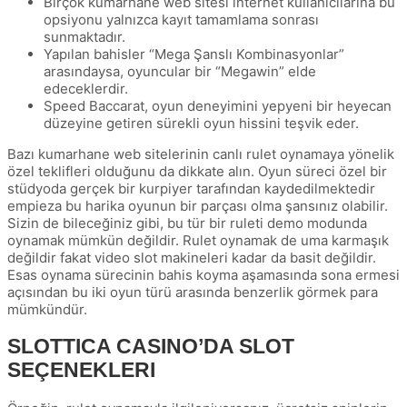
Birçok kumarhane web sitesi internet kullanıcılarına bu
opsiyonu yalnızca kayıt tamamlama sonrası
sunmaktadır.
Yapılan bahisler “Mega Şanslı Kombinasyonlar”
arasındaysa, oyuncular bir “Megawin” elde
edeceklerdir.
Speed Baccarat, oyun deneyimini yepyeni bir heyecan
düzeyine getiren sürekli oyun hissini teşvik eder.
Bazı kumarhane web sitelerinin canlı rulet oynamaya yönelik
özel teklifleri olduğunu da dikkate alın. Oyun süreci özel bir
stüdyoda gerçek bir kurpiyer tarafından kaydedilmektedir
empieza bu harika oyunun bir parçası olma şansınız olabilir.
Sizin de bileceğiniz gibi, bu tür bir ruleti demo modunda
oynamak mümkün değildir. Rulet oynamak de uma karmaşık
değildir fakat video slot makineleri kadar da basit değildir.
Esas oynama sürecinin bahis koyma aşamasında sona ermesi
açısından bu iki oyun türü arasında benzerlik görmek para
mümkündür.
SLOTTICA CASINO’DA SLOT
SEÇENEKLERI