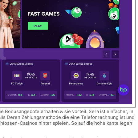
Bonusangebote erhalten & sie vorteil. Sera ist einfacher, in
lls Deren Zahlungsmethode die eine Telefonrechnung ist und
hlossen-Casinos hinter spielen. So auf die hohe kante legen