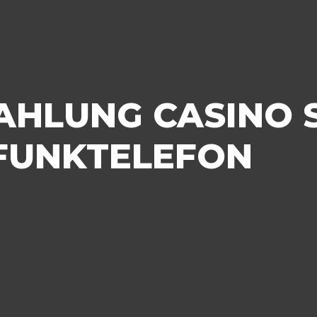
ZAHLUNG CASINO 
LFUNKTELEFON