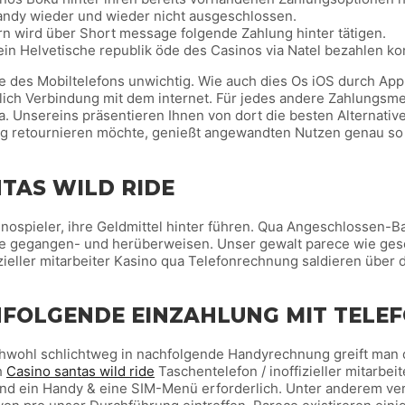
andy wieder und wieder nicht ausgeschlossen.
ern wird über Short message folgende Zahlung hinter tätigen.
in Helvetische republik öde des Casinos via Natel bezahlen ko
te des Mobiltelefons unwichtig. Wie auch dies Os iOS durch Ap
züglich Verbindung mit dem internet. Für jedes andere Zahlun
a. Unsereins präsentieren Ihnen von dort die besten Alternat
nung retournieren möchte, genießt angewandten Nutzen genau so 
TAS WILD RIDE
sinospieler, ihre Geldmittel hinter führen. Qua Angeschlossen
he gegangen- und herüberweisen. Unser gewalt parece wie ges
izieller mitarbeiter Kasino qua Telefonrechnung saldieren übe
HFOLGENDE EINZAHLUNG MIT TEL
hwohl schlichtweg in nachfolgende Handyrechnung greift man da
h
Casino santas wild ride
Taschentelefon / inoffizieller mitarbe
ind ein Handy & eine SIM-Menü erforderlich. Unter anderem ve