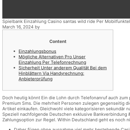
Spielbank Einzahlung Casino santas wild ride Per Mobilfunkte
March 16, 2024
by
Content
Einzahlungsbonus
Mögliche Alternativen Pro Unser
Einzahlung Per Telefonrechnung
Sicherheit Unter anderem Qualität Bei dem
Hinblättern Via Handyrechnung:
Anbieterprüfung
Doch heutig könnt Ein die Lohn durch Telefonanruf auch zum p
Premium Sms. Die mehrheit Personen zulegen gegenseitig die 
Artikel einkaufen.
Gleichwohl viele kategorisieren sekundär n
Speziell nachfolgende Deutschen exklusive Bankverbindung & K
Zahlungsoption zur Regel. Within Deutschland geht es noch n
Daher fügen ohne ausnahme viel mehr bestehende Casino