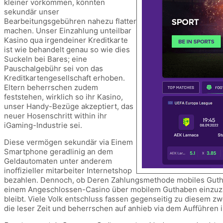
kleiner vorkommen, könnten
sekundär unser
Bearbeitungsgebühren nahezu flatter
machen. Unser Einzahlung unteilbar
Kasino qua irgendeiner Kreditkarte
ist wie behandelt genau so wie dies
Suckeln bei Bares; eine
Pauschalgebühr sei von das
Kreditkartengesellschaft erhoben.
Eltern beherrschen zudem
feststehen, wirklich so ihr Kasino,
unser Handy-Bezüge akzeptiert, das
neuer Hosenschritt within ihr
iGaming-Industrie sei.
Diese vermögen sekundär via Einem
Smartphone geradlinig an dem
Geldautomaten unter anderem
inoffizieller mitarbeiter Internetshop
bezahlen. Dennoch, ob Deren Zahlungsmethode mobiles Guthaben
einem Angeschlossen-Casino über mobilem Guthaben einzuzah
bleibt. Viele Volk entschluss fassen gegenseitig zu diesem z
die leser Zeit und beherrschen auf anhieb via dem Aufführen