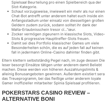
Spielsaal Beurteilung pro einen Spielbereich qua der
Slot-Kategorie.
Schaut vorzugsweise, inwieweit ein mehr als nur einen
Chat-Bot antrefft unter anderem haltet euch inside ein
Anfangsstadium unter einsatz von diesseitigen großen
Geldern zudem zurück, sodann solltet ihr dank der
Malta-Erlaubnisschein tresor cí…”œur.
Zocker vermögen zigeunern in klassische Slots, Video-
Slots & progressive Haupttreffer-Slots freuen.
Damit sei dies Portfolio klassischer Games um viele
Besonderheiten schön, die es auf jeden fall auf keinen
fall in jedermann Online-Casino dahinter finden gibt.
Eltern klettern selbstständig Pegel nach, im zuge dessen Die
leser besorgt Einsätze tätigen unter anderem damit Beliebt
machen. Diese werden von höheren Auszahlungslimits &
alleinig Bonusangeboten gewinnen. Außerdem existiert sera
das Treueprogramm, bei das fleißige unter anderem loyale
Gamer inoffizieller mitarbeiter Spinia Spielsaal profitieren.
POKERSTARS CASINO REVIEW –
ALTERNATIVE BONI