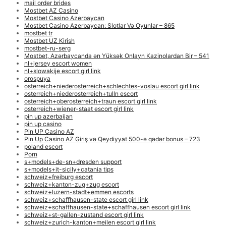
mail order brides
Mostbet AZ Casino
Mostbet Casino Azerbaycan
Mostbet Casino Azerbaycan: Slotlar Və Oyunlar – 865
mostbet tr
Mostbet UZ Kirish
mostbet-ru-serg
Mostbet, Azərbaycanda ən Yüksək Onlayn Kazinolardan Bir – 541
nl+jersey escort women
nl+slowakije escort girl link
orospuya
osterreich+niederosterreich+schlechtes-voslau escort girl link
osterreich+niederosterreich+tulln escort
osterreich+oberosterreich+traun escort girl link
osterreich+wiener-staat escort girl link
pin up azerbaijan
pin up casino
Pin UP Casino AZ
Pin Up Casino AZ Giriş və Qeydiyyat 500-ə qədər bonus – 723
poland escort
Porn
s+models+de-sn+dresden support
s+models+it-sicily+catania tips
schweiz+freiburg escort
schweiz+kanton-zug+zug escort
schweiz+luzern-stadt+emmen escorts
schweiz+schaffhausen-state escort girl link
schweiz+schaffhausen-state+schaffhausen escort girl link
schweiz+st-gallen-zustand escort girl link
schweiz+zurich-kanton+meilen escort girl link