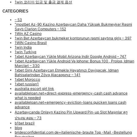
1win 코리아 입금 및 출금 결제 옵션
CATEGORIES
– 53
"mostbet Az-90 Kazino Azerbaycan Daha Yüksək Bukmeyker Rəsmi
Saytı Clarion Computers – 152
1Win AZ Casino
1win Bet Azerbaycan bukmeker kontorunun rəsmi saytına giriş – 397
1WIN Casino Brasil
1win India
1win Turkiye
1xbet Azerbaycan Yükle Mobil Arizona Indir Google Android – 747
1xbet Azərbaycan Yükle Android Və Iphone: Bonus 100 , Proloq, Idman
Mərcləri – 330
1xbet Giriş Azerbaycan Etməklə Həyatınızı Dəyişəcək, Idman
Bahisələrindən Zövq Alacaqsınız – 141
1xbet Morocco
1xbet russian1
australia escort girl link
availableloan.net+direct-express-emergency-cash cash advance
what is needed
availableloan.net+emergency-eviction-loans quicken loans cash
advance
Azərbaycanda Onlayn Kazino Pin Upward Pin-up Slot Maşınlar ครู
ประถม คอม – 73
b1bet brazil
blog
bridesconfidential.com de+italienische-braute Top -Mail -Bestellung
Brautseiten.