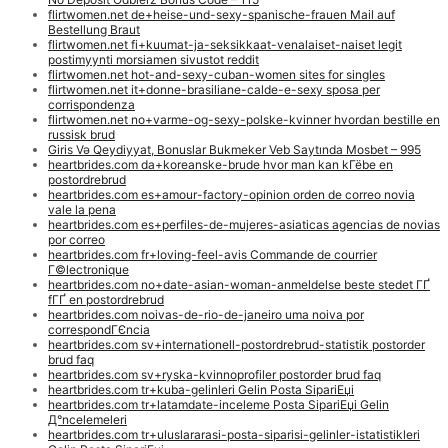
flirtwomen.net de+heise-und-sexy-spanische-frauen Mail auf
Bestellung Braut
flirtwomen.net fi+kuumat-ja-seksikkaat-venalaiset-naiset legit
postimyynti morsiamen sivustot reddit
flirtwomen.net hot-and-sexy-cuban-women sites for singles
flirtwomen.net it+donne-brasiliane-calde-e-sexy sposa per
corrispondenza
flirtwomen.net no+varme-og-sexy-polske-kvinner hvordan bestille en
russisk brud
Giris Və Qeydiyyat, Bonuslar Bukmeker Veb Saytında Mosbet – 995
heartbrides.com da+koreanske-brude hvor man kan kГёbe en
postordrebrud
heartbrides.com es+amour-factory-opinion orden de correo novia
vale la pena
heartbrides.com es+perfiles-de-mujeres-asiaticas agencias de novias
por correo
heartbrides.com fr+loving-feel-avis Commande de courrier
Г©lectronique
heartbrides.com no+date-asian-woman-anmeldelse beste stedet ГҐ
fГҐ en postordrebrud
heartbrides.com noivas-de-rio-de-janeiro uma noiva por
correspondГЄncia
heartbrides.com sv+internationell-postordrebrud-statistik postorder
brud faq
heartbrides.com sv+ryska-kvinnoprofiler postorder brud faq
heartbrides.com tr+kuba-gelinleri Gelin Posta SipariЕџi
heartbrides.com tr+latamdate-inceleme Posta SipariЕџi Gelin
Д°ncelemeleri
heartbrides.com tr+uluslararasi-posta-siparisi-gelinler-istatistikleri