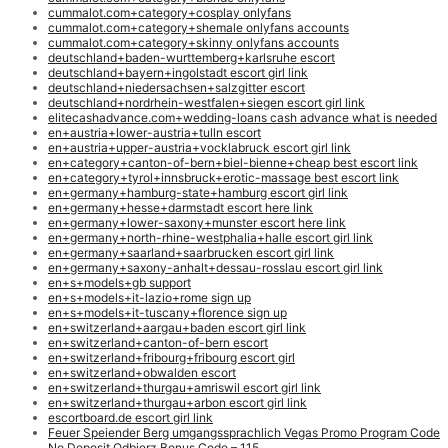
cummalot.com+category+cosplay onlyfans
cummalot.com+category+shemale onlyfans accounts
cummalot.com+category+skinny onlyfans accounts
deutschland+baden-wurttemberg+karlsruhe escort
deutschland+bayern+ingolstadt escort girl link
deutschland+niedersachsen+salzgitter escort
deutschland+nordrhein-westfalen+siegen escort girl link
elitecashadvance.com+wedding-loans cash advance what is needed
en+austria+lower-austria+tulln escort
en+austria+upper-austria+vocklabruck escort girl link
en+category+canton-of-bern+biel-bienne+cheap best escort link
en+category+tyrol+innsbruck+erotic-massage best escort link
en+germany+hamburg-state+hamburg escort girl link
en+germany+hesse+darmstadt escort here link
en+germany+lower-saxony+munster escort here link
en+germany+north-rhine-westphalia+halle escort girl link
en+germany+saarland+saarbrucken escort girl link
en+germany+saxony-anhalt+dessau-rosslau escort girl link
en+s+models+gb support
en+s+models+it-lazio+rome sign up
en+s+models+it-tuscany+florence sign up
en+switzerland+aargau+baden escort girl link
en+switzerland+canton-of-bern escort
en+switzerland+fribourg+fribourg escort girl
en+switzerland+obwalden escort
en+switzerland+thurgau+amriswil escort girl link
en+switzerland+thurgau+arbon escort girl link
escortboard.de escort girl link
Feuer Speiender Berg umgangssprachlich Vegas Promo Program Code
No Deposit Odbierz Bonus Code – 115