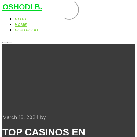
OSHODI B.
BLOG
HOME
PORTFOLIO
More
Main
info
menu
March 18, 2024
by
TOP CASINOS EN