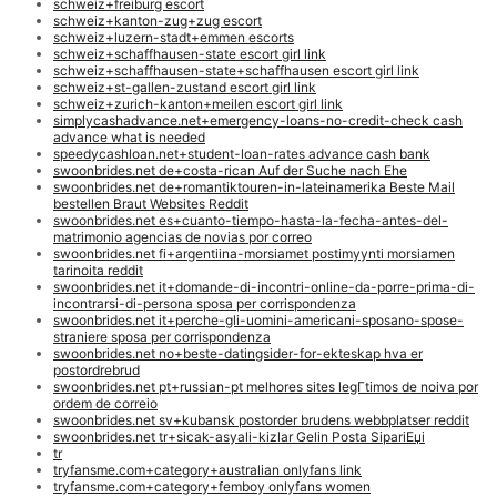
schweiz+freiburg escort
schweiz+kanton-zug+zug escort
schweiz+luzern-stadt+emmen escorts
schweiz+schaffhausen-state escort girl link
schweiz+schaffhausen-state+schaffhausen escort girl link
schweiz+st-gallen-zustand escort girl link
schweiz+zurich-kanton+meilen escort girl link
simplycashadvance.net+emergency-loans-no-credit-check cash
advance what is needed
speedycashloan.net+student-loan-rates advance cash bank
swoonbrides.net de+costa-rican Auf der Suche nach Ehe
swoonbrides.net de+romantiktouren-in-lateinamerika Beste Mail
bestellen Braut Websites Reddit
swoonbrides.net es+cuanto-tiempo-hasta-la-fecha-antes-del-
matrimonio agencias de novias por correo
swoonbrides.net fi+argentiina-morsiamet postimyynti morsiamen
tarinoita reddit
swoonbrides.net it+domande-di-incontri-online-da-porre-prima-di-
incontrarsi-di-persona sposa per corrispondenza
swoonbrides.net it+perche-gli-uomini-americani-sposano-spose-
straniere sposa per corrispondenza
swoonbrides.net no+beste-datingsider-for-ekteskap hva er
postordrebrud
swoonbrides.net pt+russian-pt melhores sites legГ­timos de noiva por
ordem de correio
swoonbrides.net sv+kubansk postorder brudens webbplatser reddit
swoonbrides.net tr+sicak-asyali-kizlar Gelin Posta SipariЕџi
tr
tryfansme.com+category+australian onlyfans link
tryfansme.com+category+femboy onlyfans women