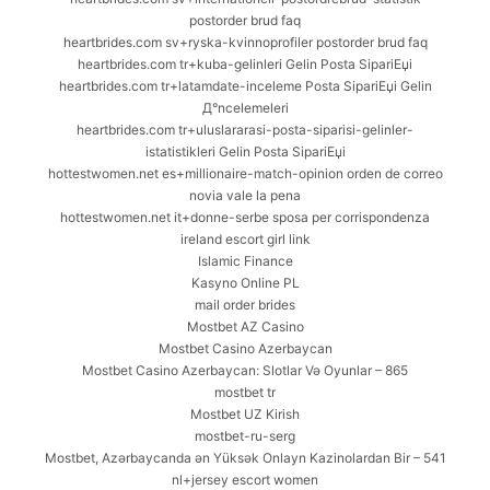
postorder brud faq
heartbrides.com sv+ryska-kvinnoprofiler postorder brud faq
heartbrides.com tr+kuba-gelinleri Gelin Posta SipariЕџi
heartbrides.com tr+latamdate-inceleme Posta SipariЕџi Gelin
Д°ncelemeleri
heartbrides.com tr+uluslararasi-posta-siparisi-gelinler-
istatistikleri Gelin Posta SipariЕџi
hottestwomen.net es+millionaire-match-opinion orden de correo
novia vale la pena
hottestwomen.net it+donne-serbe sposa per corrispondenza
ireland escort girl link
Islamic Finance
Kasyno Online PL
mail order brides
Mostbet AZ Casino
Mostbet Casino Azerbaycan
Mostbet Casino Azerbaycan: Slotlar Və Oyunlar – 865
mostbet tr
Mostbet UZ Kirish
mostbet-ru-serg
Mostbet, Azərbaycanda ən Yüksək Onlayn Kazinolardan Bir – 541
nl+jersey escort women