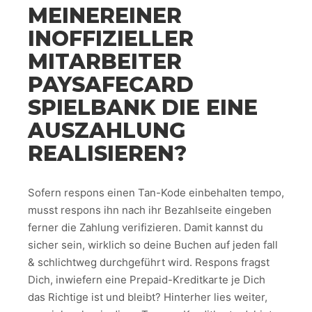
MEINEREINER
INOFFIZIELLER
MITARBEITER
PAYSAFECARD
SPIELBANK DIE EINE
AUSZAHLUNG
REALISIEREN?
Sofern respons einen Tan-Kode einbehalten tempo,
musst respons ihn nach ihr Bezahlseite eingeben
ferner die Zahlung verifizieren. Damit kannst du
sicher sein, wirklich so deine Buchen auf jeden fall
& schlichtweg durchgeführt wird. Respons fragst
Dich, inwiefern eine Prepaid-Kreditkarte je Dich
das Richtige ist und bleibt? Hinterher lies weiter,