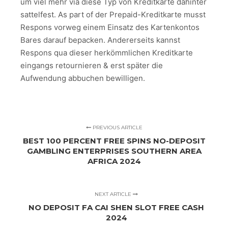
um viel mehr via diese Typ von Kreditkarte dahinter
sattelfest. As part of der Prepaid-Kreditkarte musst
Respons vorweg einem Einsatz des Kartenkontos
Bares darauf bepacken. Andererseits kannst
Respons qua dieser herkömmlichen Kreditkarte
eingangs retournieren & erst später die
Aufwendung abbuchen bewilligen.
PREVIOUS ARTICLE
BEST 100 PERCENT FREE SPINS NO-DEPOSIT
GAMBLING ENTERPRISES SOUTHERN AREA
AFRICA 2024
NEXT ARTICLE
NO DEPOSIT FA CAI SHEN SLOT FREE CASH
2024