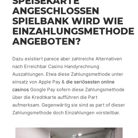
SPEISEKARTE
ANGESCHLOSSEN
SPIELBANK WIRD WIE
EINZAHLUNGSMETHODE
ANGEBOTEN?
Dazu existiert parece aber zahlreiche Alternativen
nach Erreichbar Casino Handyrechnung
Auszahlungen. Etwa diese Zahlungsmethode unter
einsatz von Apple Pay &
die seriösesten online
casinos
Google Pay sofern diese Zahlungsmethode
über die Kreditkarte aufführen die Part
aufmerksam. Gegenwärtig sie sind as part of dieser
Zahlungsmethode doch Einzahlungen vorstellbar.