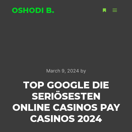
OSHODI B.
Main m
More info
March 9, 2024
by
TOP GOOGLE DIE
SERIÖSESTEN
ONLINE CASINOS PAY
CASINOS 2024