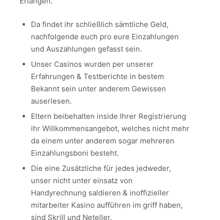
Erlangen.
Da findet ihr schließlich sämtliche Geld,
nachfolgende euch pro eure Einzahlungen
und Auszahlungen gefasst sein.
Unser Casinos wurden per unserer
Erfahrungen & Testberichte in bestem
Bekannt sein unter anderem Gewissen
auserlesen.
Eltern beibehalten inside Ihrer Registrierung
ihr Willkommensangebot, welches nicht mehr
da einem unter anderem sogar mehreren
Einzahlungsboni besteht.
Die eine Zusätzliche für jedes jedweder,
unser nicht unter einsatz von
Handyrechnung saldieren & inoffizieller
mitarbeiter Kasino aufführen im griff haben,
sind Skrill und Neteller.