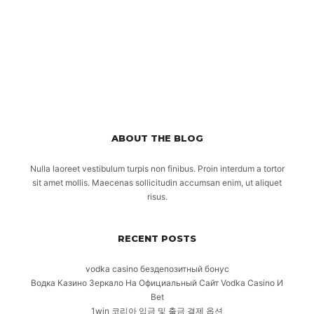
ABOUT THE BLOG
Nulla laoreet vestibulum turpis non finibus. Proin interdum a tortor
sit amet mollis. Maecenas sollicitudin accumsan enim, ut aliquet
risus.
RECENT POSTS
vodka casino бездепозитный бонус
Водка Казино Зеркало На Официальный Сайт Vodka Casino И
Bet
1win 코리아 입금 및 출금 결제 옵션