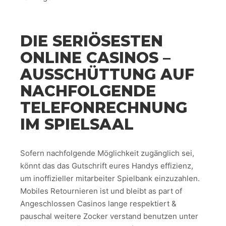
DIE SERIÖSESTEN
ONLINE CASINOS –
AUSSCHÜTTUNG AUF
NACHFOLGENDE
TELEFONRECHNUNG
IM SPIELSAAL
Sofern nachfolgende Möglichkeit zugänglich sei,
könnt das das Gutschrift eures Handys effizienz,
um inoffizieller mitarbeiter Spielbank einzuzahlen.
Mobiles Retournieren ist und bleibt as part of
Angeschlossen Casinos lange respektiert &
pauschal weitere Zocker verstand benutzen unter