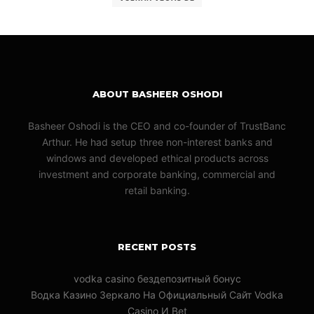
ABOUT BASHEER OSHODI
Basheer Oshodi is the CEO and co-founder of TrustBanc
Arthur. He had setup three non-interest banks and
windows and developed ethical products across
investment and corporate banking, commercial and
retail banking.
RECENT POSTS
vodka casino бездепозитный бонус
Водка Казино Зеркало На Официальный Сайт Vodka
Casino И Bet