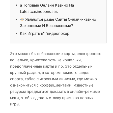
а Топовые Онлайн Казино На
Latestcasinobonuses
Являются разве Сайты Онлайн-казино
Законными И Безопасными?
Как Играть в” “видеопокер
Это может быть банковские карты, электронные
кошельки, криптовалютные кошельки,
предоплаченные карты и пр. Это отдельный
крупный раздел, в котором немного видов
спорта, табло с игровыми линиями, где можно
ознакомиться с коэффициентами. Известные
ресурсы предлагают доказать в онлайн-режиме
матч, чтобы сделать ставку прямо во первых
игры.