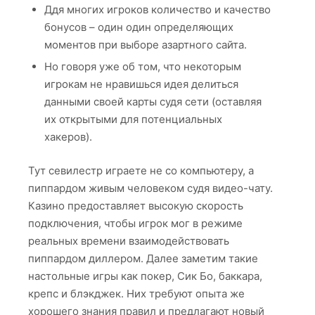
Ддя многих игроков количество и качество
бонусов – один один определяющих
моментов при выборе азартного сайта.
Но говоря уже об том, что некоторым
игрокам не нравишься идея делиться
данными своей карты судя сети (оставляя
их открытыми для потенциальных
хакеров).
Тут севилестр играете не со компьютеру, а
пиппардом живым человеком судя видео-чату.
Казино предоставляет высокую скорость
подключения, чтобы игрок мог в режиме
реальных времени взаимодействовать
пиппардом диллером. Далее заметим такие
настольные игры как покер, Сик Бо, баккара,
крепс и блэкджек. Них требуют опыта же
хорошего знания правил и предлагают новый