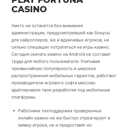
CASINO
Никто не останется без внимания
администрации, предусмотревшей как бонусы
для хайроллеров, же и вдумчивых игроков, не
сильно спешащих потратиться на игры казино.
Сегодня скачать казино на Android не составит
труда для любого пользователя. Учитывая
чрезвычайную популярность и широкое
распространения мобильных гаджетов, работают
производители игрового софта массово
адаптировали твои разработки под мобильные
платформы.
Работники техподдержки проверенных
онлайн казино не же быстро отреагируют и
заявку игрока, не и предоставят но