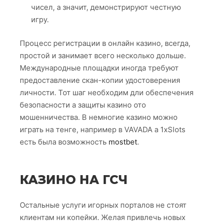
чисел, а значит, демонстрируют честную
игру.
Процесс регистрации в онлайн казино, всегда,
простой и занимает всего несколько дольше.
Международные площадки иногда требуют
предоставление скан-копии удостоверения
личности. Тот шаг необходим дли обеспечения
безопасности а защиты казино ото
мошенничества. В немногие казино можно
играть на тенге, например в VAVADA а 1xSlots
есть была возможность
mostbet
.
КАЗИНО НА ГСЧ
Остальные услуги игорных порталов не стоят
клиентам ни копейки. Желая привлечь новых