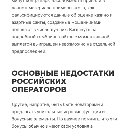
минут конца пары часов! Вместе привели в
данном материале примеры этого, как
фальсифицируются данные об оценке казино и
азартные сайты, созданные мошенниками
попадают в число лучших. Взглянуть на
подробный гемблинг-сайтов с моментальной
выплатой выигрышей невозможно на отдельной
предпоследней.
ОСНОВНЫЕ НЕДОСТАТКИ
РОССИЙСКИХ
ОПЕРАТОРОВ
Другие, напротив, быть быть новаторами а
предлагать уникальные игровые функции и
бонусные элементы. Но важнее помнить, что эти
бонусы обычно имеют свои условия а