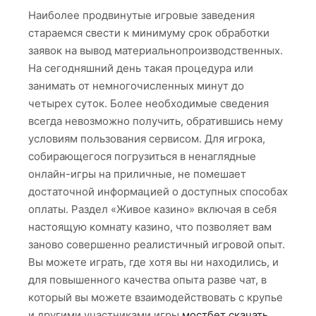
Наиболее продвинутые игровые заведения
стараемся свести к минимуму срок обработки
заявок на вывод материальнопроизводственных.
На сегодняшний день такая процедура или
занимать от немногочисленных минут до
четырех суток. Более необходимые сведения
всегда невозможно получить, обратившись нему
условиям пользования сервисом. Для игрока,
собирающегося погрузиться в ненаглядные
онлайн-игры на приличные, не помешает
достаточной информацией о доступных способах
оплаты. Раздел «Живое казино» включая в себя
настоящую комнату казино, что позволяет вам
заново совершенно реалистичный игровой опыт.
Вы можете играть, где хотя вы ни находились, и
для повышенного качества опыта разве чат, в
который вы можете взаимодействовать с крупье
и другими участниками игры
мостбет скачать
.