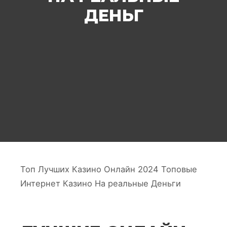
ДЕНЬГ
Топ Лучших Казино Онлайн 2024 Топовые
Интернет Казино На реальные Деньги