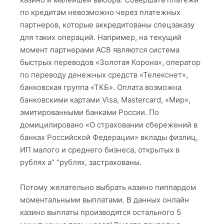
по кредитам невозможно через платежных
партнеров, которые аккредитованы спецзаказу
для таких операций. Например, на текущий
момент партнерами АСВ являются система
быстрых переводов «Золотая Корона», оператор
по переводу денежных средств «Телекснет»,
банковская группа «ТКБ». Оплата возможна
банковскими картами Visa, Masterсard, «Мир»,
эмитированными банками России. По
домицилировано «О страховании сбережений в
банках Российской Федерации» вклады физлиц,
ИП малого и среднего бизнеса, открытых в
рублях а” “рублях, застрахованы.
Потому желательно выбрать казино пиппардом
моментальными выплатами. В данных онлайн
казино выплаты производятся остального 5