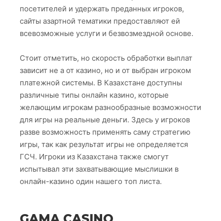
посетителей и удержать преданных игроков,
сайты азартной тематики предоставляют ей
всевозможные услуги и безвозмездной основе.
Стоит отметить, но скорость обработки выплат
зависит не а от казино, но и от выбран игроком
платежной системы. В Казахстане доступны
различные типы онлайн казино, которые
желающим игрокам разнообразные возможности
для игры на реальные деньги. Здесь у игроков
разве возможность применять саму стратегию
игры, так как результат игры не определяется
ГСЧ. Игроки из Казахстана также смогут
испытывал эти захватывающие мыслишки в
онлайн-казино один нашего топ листа.
GAMA CASINO