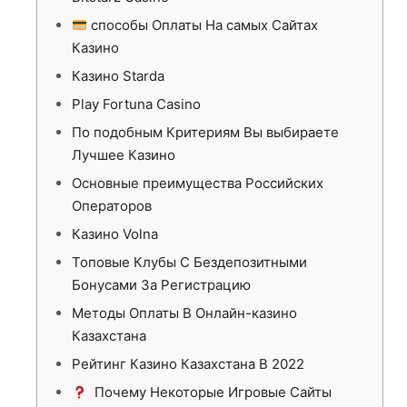
способы Оплаты На самых Сайтах
Казино
Казино Starda
Play Fortuna Casino
По подобным Критериям Вы выбираете
Лучшее Казино
Основные преимущества Российских
Операторов
Казино Volna
Топовые Клубы С Бездепозитными
Бонусами За Регистрацию
Методы Оплаты В Онлайн-казино
Казахстана
Рейтинг Казино Казахстана В 2022
Почему Некоторые Игровые Сайты