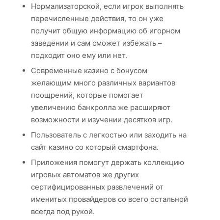
Нормализаторской, если игрок выполнять
перечисленные действия, то он уже
получит общую информацию об игорном
заведении и сам сможет избежать –
подходит оно ему или нет.
Современные казино с бонусом
желающим много различных вариантов
поощрений, которые помогает
увеличению банкролла же расширяют
возможности и изучении десятков игр.
Пользователь с легкостью или заходить на
сайт казино со который смартфона.
Приложения помогут держать коллекцию
игровых автоматов же других
сертифицированных развлечений от
именитых провайдеров со всего остальной
всегда под рукой.