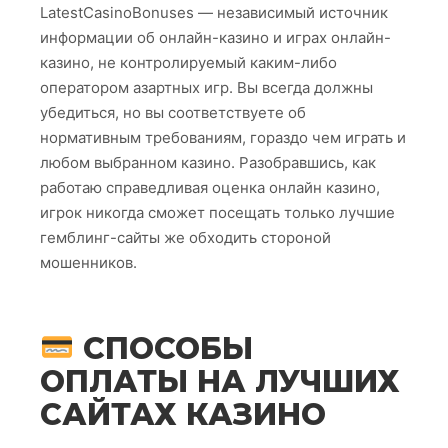
LatestCasinoBonuses — независимый источник
информации об онлайн-казино и играх онлайн-
казино, не контролируемый каким-либо
оператором азартных игр. Вы всегда должны
убедиться, но вы соответствуете об
нормативным требованиям, гораздо чем играть и
любом выбранном казино. Разобравшись, как
работаю справедливая оценка онлайн казино,
игрок никогда сможет посещать только лучшие
гемблинг-сайты же обходить стороной
мошенников.
СПОСОБЫ
ОПЛАТЫ НА ЛУЧШИХ
САЙТАХ КАЗИНО