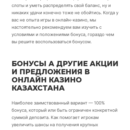
слоты и уметь распределять свой баланс, ну и
никаких удачи конечно тоже не обойтись. Когда у
вас не опыта игры в онлайн-казино, мы
настоятельно рекомендуем вам изучить с
условиями и положениями бонуса, гораздо чем
вы решите воспользоваться бонусом.
БОНУСЫ А ДРУГИЕ АКЦИИ
И ПРЕДЛОЖЕНИЯ В
ОНЛАЙН КАЗИНО
КАЗАХСТАНА
Наиболее заимствованный вариант — 100%
бонуса, который или быть ограничен конкретной
суммой депозита. Как помогает игрокам
увеличить шансы на получения крупных