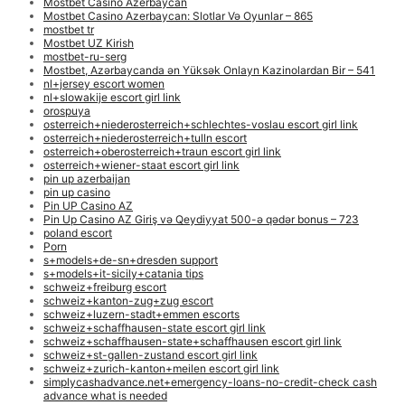
Mostbet Casino Azerbaycan
Mostbet Casino Azerbaycan: Slotlar Və Oyunlar – 865
mostbet tr
Mostbet UZ Kirish
mostbet-ru-serg
Mostbet, Azərbaycanda ən Yüksək Onlayn Kazinolardan Bir – 541
nl+jersey escort women
nl+slowakije escort girl link
orospuya
osterreich+niederosterreich+schlechtes-voslau escort girl link
osterreich+niederosterreich+tulln escort
osterreich+oberosterreich+traun escort girl link
osterreich+wiener-staat escort girl link
pin up azerbaijan
pin up casino
Pin UP Casino AZ
Pin Up Casino AZ Giriş və Qeydiyyat 500-ə qədər bonus – 723
poland escort
Porn
s+models+de-sn+dresden support
s+models+it-sicily+catania tips
schweiz+freiburg escort
schweiz+kanton-zug+zug escort
schweiz+luzern-stadt+emmen escorts
schweiz+schaffhausen-state escort girl link
schweiz+schaffhausen-state+schaffhausen escort girl link
schweiz+st-gallen-zustand escort girl link
schweiz+zurich-kanton+meilen escort girl link
simplycashadvance.net+emergency-loans-no-credit-check cash
advance what is needed