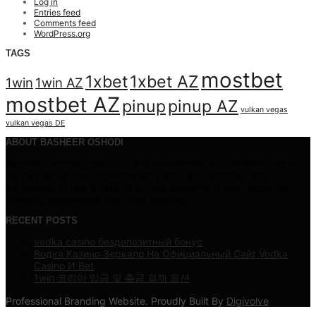
Log in
Entries feed
Comments feed
WordPress.org
TAGS
mostbet
1xbet
1xbet AZ
1win
1win AZ
mostbet AZ
pinup
pinup AZ
vulkan vegas
vulkan vegas DE
ABOUT BASHEER OSHODI
Basheer Oshodi is the CEO and co-founder of TrustBanc Arthur.
He had setup three non-interest banks and windows and
developed ethical products across investment and corporate
banking, commercial and retail banking.
RECENT POSTS
vodka casino бездепозитный бонус
Водка Казино Зеркало На Официальный Сайт Vodka
Casino И Bet
1win 코리아 입금 및 출금 결제 옵션
Professional Branding Website. Proudly Built By
Digivolve