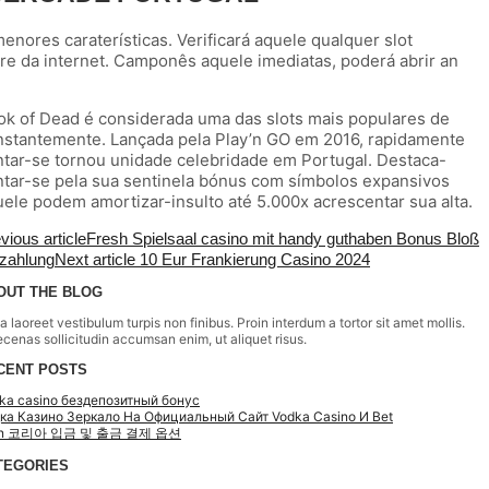
nores caraterísticas. Verificará aquele qualquer slot
 da internet. Camponês aquele imediatas, poderá abrir an
ok of Dead é considerada uma das slots mais populares de
nstantemente. Lançada pela Play’n GO em 2016, rapidamente
ntar-se tornou unidade celebridade em Portugal. Destaca-
ntar-se pela sua sentinela bónus com símbolos expansivos
ele podem amortizar-insulto até 5.000x acrescentar sua alta.
vious article
Fresh Spielsaal casino mit handy guthaben Bonus Bloß
zahlung
Next article
10 Eur Frankierung Casino 2024
OUT THE BLOG
a laoreet vestibulum turpis non finibus. Proin interdum a tortor sit amet mollis.
cenas sollicitudin accumsan enim, ut aliquet risus.
CENT POSTS
ka casino бездепозитный бонус
ка Казино Зеркало На Официальный Сайт Vodka Casino И Bet
in 코리아 입금 및 출금 결제 옵션
TEGORIES