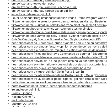
en+switzerland+obwalden escort
en+switzerland+thurgau+amriswil escort girl link
en+switzerland+thurgau+arbon escort girl link
escortboard.de escort girl link
Feuer Speiender Berg umgangssprachlich Vegas Promo Program Code N
flirtwomen.net de+heise-und-sexy-spanische-frauen Mail auf Bestellu
flirtwomen.net fi+kuumat-ja-seksikkaat-venalaiset-naiset legit postimy
flirtwomen.net hot-and-sexy-cuban-women sites for singles
flirtwomen.net it+donne-brasiliane-calde-e-sexy sposa per corrispond
flirtwomen.net no+varme-og-sexy-polske-kvinner hvordan bestille en r
Giris Və Qeydiyyat, Bonuslar Bukmeker Veb Saytında Mosbet – 995
heartbrides.com da+koreanske-brude hvor man kan kГёbe en postordr
heartbrides.com es+amour-factory-opinion orden de correo novia vale 
heartbrides.com es+perfiles-de-mujeres-asiaticas agencias de novias p
heartbrides.com fr+loving-feel-avis Commande de courrier Г©lectroni
heartbrides.com no+date-asian-woman-anmeldelse beste stedet ГҐ fГҐ
heartbrides.com noivas-de-rio-de-janeiro uma noiva por correspondГЄ
heartbrides.com sv+internationell-postordrebrud-statistik postorder bru
heartbrides.com sv+ryska-kvinnoprofiler postorder brud faq
heartbrides.com tr+kuba-gelinleri Gelin Posta SipariЕџi
heartbrides.com tr+latamdate-inceleme Posta SipariЕџi Gelin Д°nceleme
heartbrides.com tr+uluslararasi-posta-siparisi-gelinler-istatistikleri Gel
hottestwomen.net es+millionaire-match-opinion orden de correo novia 
hottestwomen.net it+donne-serbe sposa per corrispondenza
ireland escort girl link
Islamic Finance
Kasyno Online PL
mail order brides
Mostbet AZ Casino