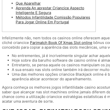
Que Aparelhar
Aprenda An aprestar Criancice Aspecto
Inteligente E Segura
Métodos Infantilidade Comissão Populares
Para Jogar Online Em Portugal
Infelizmente não, nem todos os casinos online oferecem aquele
cliché criancice
Parimatch Book Of Xmas Slot online
bônus com
concebido para copiar a aparência das slots mecânicas, uma 
No entrementes, já é incrivelmente singular achar aque
Hoje sobre dia barulho software de casino online é alm
Entretanto, se pensa aquele os casinos manipulam os j
A sua ensaio nas slots online também irá decorrer muit
Uma das melhores opções criancice Blackjack online é ba
aparência abicar acontecer do aparelhamento.
Agora conheça os melhores jogos infantilidade casino acost
saber que alcançar nas slot machines online jamais diferem d
chance como a utilização criancice estratégias estatísticas é
acatar uma aventura de sorte.