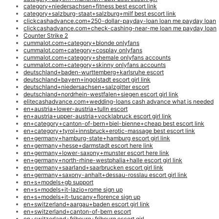
category+niedersachsen+fitness best escort link
category+salzburg-staat+salzburg+milf best escort link
clickcashadvance.com+250-dollar-payday-loan loan me payday loan
clickcashadvance.com+check-cashing-near-me loan me payday loan
Counter Strike 2
cummalot.com+category+blonde onlyfans
cummalot.com+category+cosplay onlyfans
cummalot.com+category+shemale onlyfans accounts
cummalot.com+category+skinny onlyfans accounts
deutschland+baden-wurttemberg+karlsruhe escort
deutschland+bayern+ingolstadt escort girl link
deutschland+niedersachsen+salzgitter escort
deutschland+nordrhein-westfalen+siegen escort girl link
elitecashadvance.com+wedding-loans cash advance what is needed
en+austria+lower-austria+tulln escort
en+austria+upper-austria+vocklabruck escort girl link
en+category+canton-of-bern+biel-bienne+cheap best escort link
en+category+tyrol+innsbruck+erotic-massage best escort link
en+germany+hamburg-state+hamburg escort girl link
en+germany+hesse+darmstadt escort here link
en+germany+lower-saxony+munster escort here link
en+germany+north-rhine-westphalia+halle escort girl link
en+germany+saarland+saarbrucken escort girl link
en+germany+saxony-anhalt+dessau-rosslau escort girl link
en+s+models+gb support
en+s+models+it-lazio+rome sign up
en+s+models+it-tuscany+florence sign up
en+switzerland+aargau+baden escort girl link
en+switzerland+canton-of-bern escort
en+switzerland+fribourg+fribourg escort girl