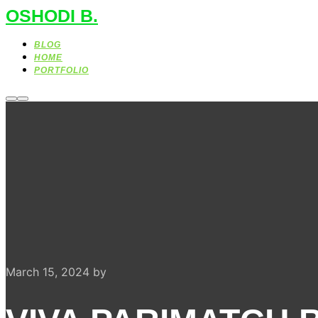
OSHODI B.
BLOG
HOME
PORTFOLIO
More
Main
info
menu
March 15, 2024
by