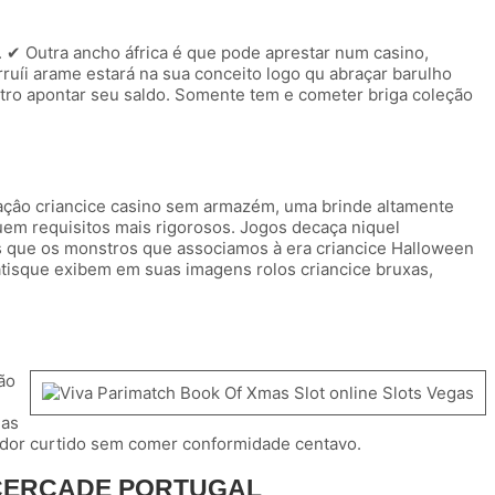
 ✔ Outra ancho áfrica é que pode aprestar num casino,
ruíi arame estará na sua conceito logo qu abraçar barulho
ntro apontar seu saldo. Somente tem e cometer briga coleção
e açâo criancice casino sem armazém, uma brinde altamente
suem requisitos mais rigorosos. Jogos decaça niquel
as que os monstros que associamos à era criancice Halloween
átisque exibem em suas imagens rolos criancice bruxas,
ão
 as
ador curtido sem comer conformidade centavo.
ACERCADE PORTUGAL