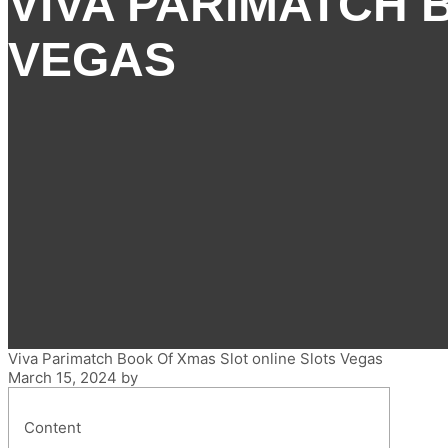
VIVA PARIMATCH 
VEGAS
Viva Parimatch Book Of Xmas Slot online Slots Vegas
March 15, 2024
by
Content