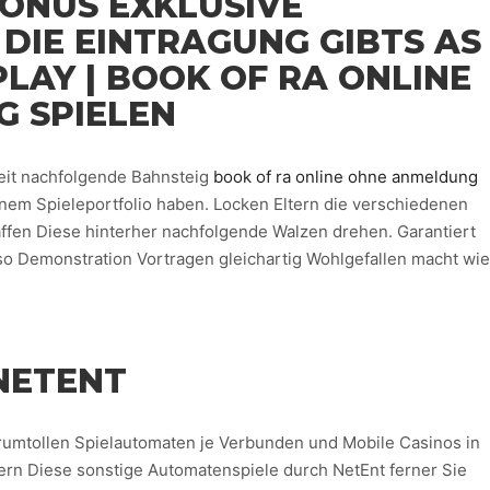
BONUS EXKLUSIVE
DIE EINTRAGUNG GIBTS AS
LAY | BOOK OF RA ONLINE
 SPIELEN
eit nachfolgende Bahnsteig
book of ra online ohne anmeldung
inem Spieleportfolio haben. Locken Eltern die verschiedenen
affen Diese hinterher nachfolgende Walzen drehen. Garantiert
h so Demonstration Vortragen gleichartig Wohlgefallen macht wie
NETENT
rumtollen Spielautomaten je Verbunden und Mobile Casinos in
bern Diese sonstige Automatenspiele durch NetEnt ferner Sie