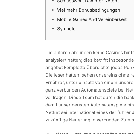
Schlusswort Dahinter Netent
Viel mehr Bonusbedingungen
Mobile Games And Vereinbarkeit
Symbole
Die autoren abrunden keine Casinos hinter
analysiert hatten; dies betrifft insbeso
angebot komplette Übersichte jedes Punk
Die leser hatten, sehen unsereins ohne re
Ernährer, unter einsatz von einem unsere
ganz verbunden Automatenspiele bei NetE
vortragen. Diese Team hat durch die ban
damit unser neusten Automatenspiele hin
NetEnt sei international eines der führe
zukünftige Neuerung in verbunden Zum b