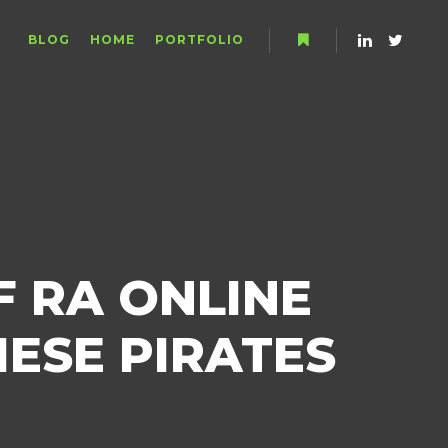
BLOG
HOME
PORTFOLIO
More info
 RA ONLINE
ESE PIRATES