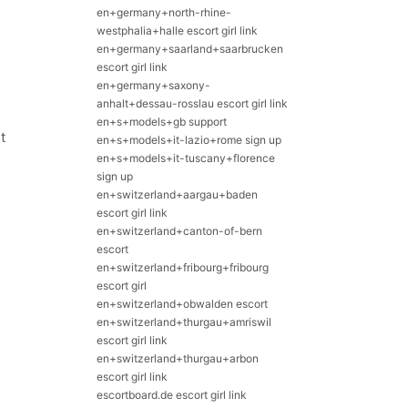
en+germany+north-rhine-
westphalia+halle escort girl link
en+germany+saarland+saarbrucken
escort girl link
en+germany+saxony-
anhalt+dessau-rosslau escort girl link
en+s+models+gb support
t
en+s+models+it-lazio+rome sign up
en+s+models+it-tuscany+florence
sign up
en+switzerland+aargau+baden
escort girl link
en+switzerland+canton-of-bern
escort
en+switzerland+fribourg+fribourg
escort girl
en+switzerland+obwalden escort
en+switzerland+thurgau+amriswil
escort girl link
en+switzerland+thurgau+arbon
escort girl link
escortboard.de escort girl link