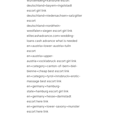
wurttemberg+karlsruhe escort
deutschland+bayern+ingolstadt
escort girl link
deutschland+niedersachsen+salzgitter
escort
deutschland+nordrhein-
westfalen+siegen escort girl link
elitecashadvance.com+wedding-
loans cash advance what is needed
en+austria+lower-austria+tulln
escort
en+austria+upper-
austria+vocklabruck escort girl link
en+category+canton-of-bern+biel-
bienne+cheap best escort link
en+category+tyrol+innsbruck+erotic-
massage best escort link
en+germany+hamburg-
state+hamburg escort girl link
en+germany+hesse+darmstadt
escort here link
en+germany+lower-saxony+munster
escort here link