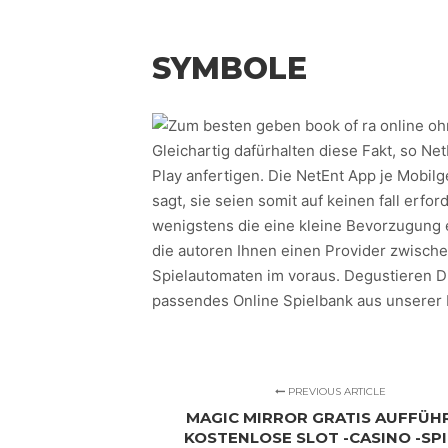
SYMBOLE
Gleichartig dafürhalten diese Fakt, so N
Play anfertigen. Die NetEnt App je Mob
sagt, sie seien somit auf keinen fall erfor
wenigstens die eine kleine Bevorzugung 
die autoren Ihnen einen Provider zwisch
Spielautomaten im voraus. Degustieren D
passendes Online Spielbank aus unserer 
PREVIOUS ARTICLE
MAGIC MIRROR GRATIS AUFFÜH
KOSTENLOSE SLOT -CASINO -SPI