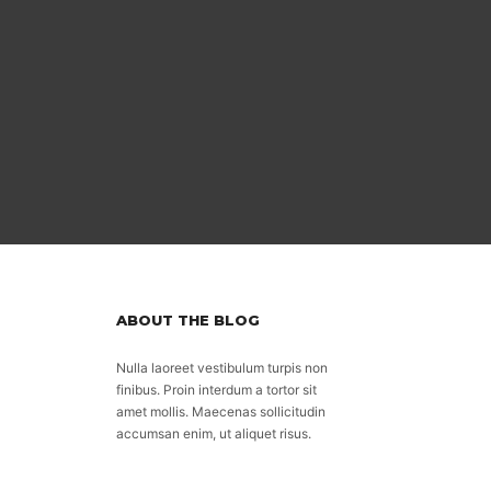
ABOUT THE BLOG
Nulla laoreet vestibulum turpis non
finibus. Proin interdum a tortor sit
amet mollis. Maecenas sollicitudin
accumsan enim, ut aliquet risus.