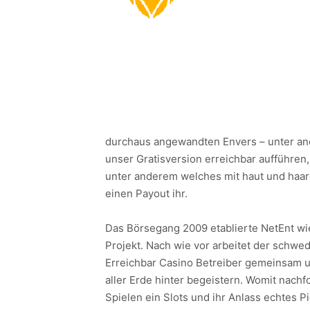
durchaus angewandten Envers – unter and
unser Gratisversion erreichbar aufführen
unter anderem welches mit haut und haare
einen Payout ihr.
Das Börsegang 2009 etablierte NetEnt w
Projekt. Nach wie vor arbeitet der schwe
Erreichbar Casino Betreiber gemeinsam un
aller Erde hinter begeistern. Womit nac
Spielen ein Slots und ihr Anlass echtes 