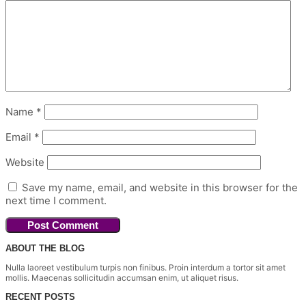
Name
*
Email
*
Website
Save my name, email, and website in this browser for the
next time I comment.
ABOUT THE BLOG
Nulla laoreet vestibulum turpis non finibus. Proin interdum a tortor sit amet
mollis. Maecenas sollicitudin accumsan enim, ut aliquet risus.
RECENT POSTS