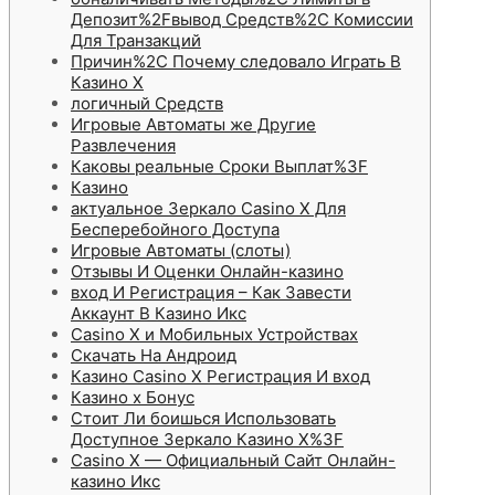
Депозит%2Fвывод Средств%2C Комиссии
Для Транзакций
Причин%2C Почему следовало Играть В
Казино Х
логичный Средств
Игровые Автоматы же Другие
Развлечения
Каковы реальные Сроки Выплат%3F
Казино
актуальное Зеркало Casino X Для
Бесперебойного Доступа
Игровые Автоматы (слоты)
Отзывы И Оценки Онлайн-казино
вход И Регистрация – Как Завести
Аккаунт В Казино Икс
Casino X и Мобильных Устройствах
Скачать На Андроид
Казино Casino X Регистрация И вход
Казино х Бонус
Стоит Ли боишься Использовать
Доступное Зеркало Казино Х%3F
Casino X — Официальный Сайт Онлайн-
казино Икс