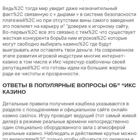
Ведь%2C тогда мир увидит даже незначительный
факт%2C связанную с « дырами » в системе безопасности
платежей%2C но при отсутствии вины самого заведения
это повлияет на карьеру и” “доверие к игорному сайту.
Во-первых%2C все это связано с тем%2C что существует
жесткая конкурента борьба ним игроков%2C которые
могут свободно выбирать казино%2C где будут
выигрывать или оставлять твои деньги. На современном
этапе развития игровой индустрии многие интернет-
казино в том чмсле и Икс чересчур озабочены своей
репутацией%2C что готовы идем на большие жертвы
ради ее чистоты и прозрачности.
ОТВЕТЫ В ПОПУЛЯРНЫЕ ВОПРОСЫ ОБ” “ИКС
КАЗИНО
Детальные правила получения кэшбека указываются в
разделе с поощрениями и официальном сайте онлайн
казино casinox. Игру проводит ведущий (тот самый живой
дилер) в режиме реальные времени непосредственно
один специально оборудованного зала с атмосферой
реальные казино. Наблюдать и действиями крупье можно
по видеосвязи%2C только чтобы общаться со дилером и