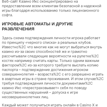
Веб-сайт Казино Икс сконцентрировано на
предоставлении всем клиентам безопасной а надежной
игры благодаря использованию только лицензионного
софта.
ИГРОВЫЕ АВТОМАТЫ И ДРУГИЕ
РАЗВЛЕЧЕНИЯ
Здесь схема подтверждения личности игрока работает
по принципу «черного списка» а реальных клубов.
Известно%2C что многие как не могут выбраться внутрь
казино из-за своих способностей же и грамотно
рассчитывали следующие вероятности на рулетке%2C
костях например считать карты. Только одним важным
фактором%2C из-за которого требуете выслать копию
паспорта – подтверждение достижения игроком
совершеннолетия – возраста%2C с его разрешено играть
в азартные игры в стране проживания. И этом случае%2C
требуя подтверждения личности документами%2C
казино Икс «перестраховывает» себя по поводу
существенных нарушений – допуска к игре
несовершеннолетних лиц.
Каждый может получиться играть онлайн в Casino X и