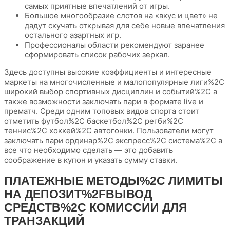
самых приятные впечатлений от игры.
Большое многообразие слотов на «вкус и цвет» не
дадут скучать открывая для себе новые впечатления
остального азартных игр.
Профессионалы области рекомендуют заранее
сформировать список рабочих зеркал.
Здесь доступны высокие коэффициенты и интересные
маркеты на многочисленные и малопопулярные лиги%2C
широкий выбор спортивных дисциплин и событий%2C а
также возможности заключать пари в формате live и
прематч. Среди одним топовых видов спорта стоит
отметить футбол%2C баскетбол%2C регби%2C
теннис%2C хоккей%2C автогонки. Пользователи могут
заключать пари ординар%2C экспресс%2C система%2C а
все что необходимо сделать — это добавить
соображение в купон и указать сумму ставки.
ПЛАТЕЖНЫЕ МЕТОДЫ%2C ЛИМИТЫ
НА ДЕПОЗИТ%2FВЫВОД
СРЕДСТВ%2C КОМИССИИ ДЛЯ
ТРАНЗАКЦИЙ