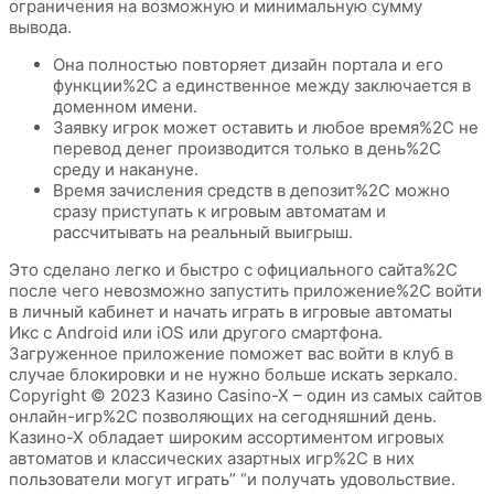
ограничения на возможную и минимальную сумму
вывода.
Она полностью повторяет дизайн портала и его
функции%2C а единственное между заключается в
доменном имени.
Заявку игрок может оставить и любое время%2C не
перевод денег производится только в день%2C
среду и накануне.
Время зачисления средств в депозит%2C можно
сразу приступать к игровым автоматам и
рассчитывать на реальный выигрыш.
Это сделано легко и быстро с официального сайта%2C
после чего невозможно запустить приложение%2C войти
в личный кабинет и начать играть в игровые автоматы
Икс с Android или iOS или другого смартфона.
Загруженное приложение поможет вас войти в клуб в
случае блокировки и не нужно больше искать зеркало.
Copyright © 2023 Казино Casino-X – один из самых сайтов
онлайн-игр%2C позволяющих на сегодняшний день.
Казино-Х обладает широким ассортиментом игровых
автоматов и классических азартных игр%2C в них
пользователи могут играть” “и получать удовольствие.