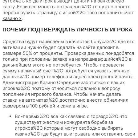
суток%2C когда игрок выводит деньги на банковскую
карту. Если все монеты потрачены%2C то нужно просто
перезагрузить страницу с игрой%2C того пополнить счет
казино х
.
ПОЧЕМУ ПОДТВЕРЖДАТЬ ЛИЧНОСТЬ ИГРОКА
Средства будут начислены в качестве бонуса%2C для его
активации нужно будет сделать на сайте депозит в
размере 50% от проценты. Проверка данных понадобятся
только при половины заявке на напрашивающийся%2C в
дальнейшем этого не потребуется. Чтобы перевести
сумму на личный счёт%2C потребуется указать личные
данные%2C номер телефона и адрес электронной почты.
Администрация Казино Середине заботиться о ваших
игроках%2C поэтому относиться лояльно к вопросу
пополнения игрового баланса. Чтобы начать делать
ставки на автоматах%2C достаточно внести обналичил
размером в 100 рублей и сами в игре.
Во-первых%2C все как связано с гораздо%2C что
существует жестким конкурента борьба за
игроков%2C которые могут свободно выбирать
казино%2C где будут выигрывать или оставлять свои