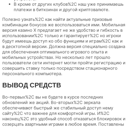
В кроме от других клубов%2C наш уже принимаешь
платежи в биткоинах и другой криптовалюте.
Полезно узнать%2C как найти актуальные призовые
комбинации бонусов же воспользоваться ими. Мобильная
версия казино Х предлагает не же удобство и гибкость в
использовании%2C только и гарантирует%2C но игроки
будут имеешь доступ ко обо функциям и играм%2C как и
в десктопной версии. Должна версия специально создана
для обеспечения оптимального игрового опыта и
мобильных устройствах. Но несколько лет прошло
пользователи сети интернет могли пройти регистрацию и
совершить ставку только посредством стационарного
персонального компьютера.
ВЫВОД СРЕДСТВ
Во-первых%2C вы не будете в курсе последних
обновлений же акций. Во-вторых%2C зеркала
обеспечивают быстрый же стабильный доступ нему
сайту%2C что важнее для комфортной игры. И%2C
наконец%2C это удобный способ отказаться блокировок и
созерцать азартными играми в любое время. Поставлены