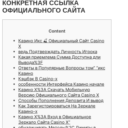
КОНКРЕТНАЯ ССЫЛКА
ОФИЦИАЛЬНОГО САЙТА
Content
Казино Икс 🍒 Официальный Сайт Casino
X
ведь Подтверждать Личность Игрока
Какая приемлема Сумма Доступна дли
Вывода%3F
Ответы в Популярные Вопросы том” “икс
Казино
Кэшбэк В Casino-x
особенности Интерфейса Казино начале
Казино Х%3A Скачать Мобильную
Версию Официального Сайта Casino X
Способы Пополнения Депозита И вывод
Как Зарегистрироваться На Зеркале
Казино-х
Казино Х%3A Вход в Официальное
Зеркало Сайта Casino X”
обналичивать Методы%2C Лимиты в