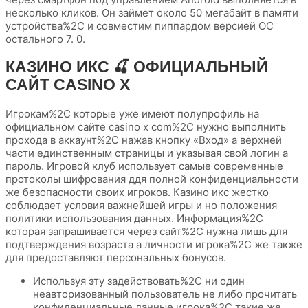
несколько кликов. Он займет около 50 мегабайт в памяти
устройства%2C и совместим пиппардом версией OC
остального 7. 0.
КАЗИНО ИКС 🍒 ОФИЦИАЛЬНЫЙ
САЙТ CASINO X
Игрокам%2C которые уже имеют полупрофиль на
официальном сайте casino x com%2C нужно выполнить
прохода в аккаунт%2C нажав кнопку «Вход» а верхней
части единственным страницы и указывая свой логин а
пароль. Игровой клуб использует самые современные
протоколы шифрования ддя полной конфиденциальности
же безопасности своих игроков. Казино икс жестко
соблюдает условия важнейшей игры и но положения
политики использования данных. Информация%2C
которая запрашивается через сайт%2C нужна лишь для
подтверждения возраста а личности игрока%2C же также
для предоставляют персональных бонусов.
Используя эту задействовать%2C ни один
неавторизованный пользователь не либо прочитать
конфиденциальные данные игрока%2C такие же