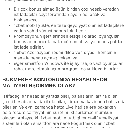
Bir çox bonus almaq üçün birdən çox hesab yaradan
istifadəçilər sayt tərəfindən aydın ediləcək və
bloklanacaq.
1xbet mobil yükle, en təzə qeydiyyat olan istifadəçilərə
yetkin vahid xüsusi bonus təklif edir.
Promosyonun şərtlərindən əlaqəli olaraq, oyunçular
bonusları mərc eləmək üçün əməli və ya bonus puldan
istifadə edirlər.
1 xbet Azerbaycan rəsmi dildə ver`siyası, həmçinin
manatla hesab açmaq imkanı va.
Əgər smartfon Windows ilə işləyirsə, o vaxt oyunçular
rahat mərc etmək üçün proqramı da yükləyə bilərlər.
BUKMEKER KONTORUNDA HESABI NECƏ
MALIYYƏLƏŞDIRMƏK OLAR?
İstifadəçilər hesablar yarada bilər, balanslarını artıra bilər,
şəxsi hesablarına daxil ola bilər, idman və kazinoda bahis edə
bilərlər. Və eyni zamanda hətta Live hadisələrə baxarkən
belə resurs sərfiyyatının sürətini ixtisarlamaq mümkün
olacaq. Anlayaq ki, 1xbet mobile tətbiqi müxtəlif əməliyyat
sistemləri olan smartfonlara necə köçurtmək olar. 1xbet