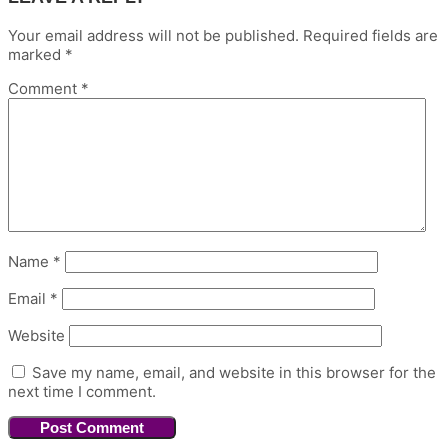
Your email address will not be published.
Required fields are
marked
*
Comment
*
Name
*
Email
*
Website
Save my name, email, and website in this browser for the
next time I comment.