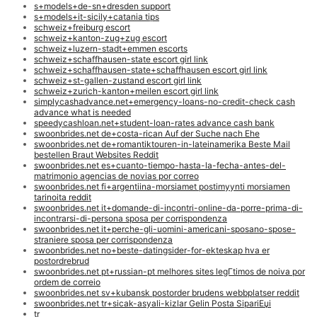
s+models+de-sn+dresden support
s+models+it-sicily+catania tips
schweiz+freiburg escort
schweiz+kanton-zug+zug escort
schweiz+luzern-stadt+emmen escorts
schweiz+schaffhausen-state escort girl link
schweiz+schaffhausen-state+schaffhausen escort girl link
schweiz+st-gallen-zustand escort girl link
schweiz+zurich-kanton+meilen escort girl link
simplycashadvance.net+emergency-loans-no-credit-check cash
advance what is needed
speedycashloan.net+student-loan-rates advance cash bank
swoonbrides.net de+costa-rican Auf der Suche nach Ehe
swoonbrides.net de+romantiktouren-in-lateinamerika Beste Mail
bestellen Braut Websites Reddit
swoonbrides.net es+cuanto-tiempo-hasta-la-fecha-antes-del-
matrimonio agencias de novias por correo
swoonbrides.net fi+argentiina-morsiamet postimyynti morsiamen
tarinoita reddit
swoonbrides.net it+domande-di-incontri-online-da-porre-prima-di-
incontrarsi-di-persona sposa per corrispondenza
swoonbrides.net it+perche-gli-uomini-americani-sposano-spose-
straniere sposa per corrispondenza
swoonbrides.net no+beste-datingsider-for-ekteskap hva er
postordrebrud
swoonbrides.net pt+russian-pt melhores sites legГ­timos de noiva por
ordem de correio
swoonbrides.net sv+kubansk postorder brudens webbplatser reddit
swoonbrides.net tr+sicak-asyali-kizlar Gelin Posta SipariЕџi
tr