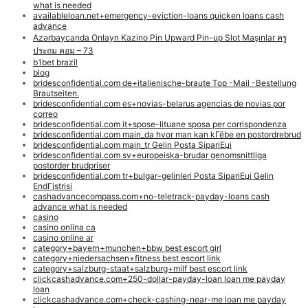
what is needed
availableloan.net+emergency-eviction-loans quicken loans cash
advance
Azərbaycanda Onlayn Kazino Pin Upward Pin-up Slot Maşınlar ครู
ประถม คอม – 73
b1bet brazil
blog
bridesconfidential.com de+italienische-braute Top -Mail -Bestellung
Brautseiten.
bridesconfidential.com es+novias-belarus agencias de novias por
correo
bridesconfidential.com it+spose-lituane sposa per corrispondenza
bridesconfidential.com main_da hvor man kan kГёbe en postordrebrud
bridesconfidential.com main_tr Gelin Posta SipariЕџi
bridesconfidential.com sv+europeiska-brudar genomsnittliga
postorder brudpriser
bridesconfidential.com tr+bulgar-gelinleri Posta SipariЕџi Gelin
EndГјstrisi
cashadvancecompass.com+no-teletrack-payday-loans cash
advance what is needed
casino
casino onlina ca
casino online ar
category+bayern+munchen+bbw best escort girl
category+niedersachsen+fitness best escort link
category+salzburg-staat+salzburg+milf best escort link
clickcashadvance.com+250-dollar-payday-loan loan me payday
loan
clickcashadvance.com+check-cashing-near-me loan me payday