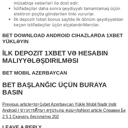
müsabiqə xəbərləri ilə dost edir.
İstifadəçilər daha sonra qeydiyyatı tamamlamaq üçün
elektron poçtla göndərilən linki vururlar.
İlk depozit 1xbet bonus saytda ilk dönüm qeydiyyatdan
keçən istifadəçilər üçün əlçatandırMərclər.
BET DOWNLOAD ANDROID CIHAZLARDA 1XBET
YÜKLƏYIN
İLK DEPOZIT 1XBET VƏ HESABIN
MALIYYƏLƏŞDIRILMƏSI
BET MOBIL AZERBAYCAN
BET BAŞLANĞIC ÜÇÜN BURAYA
BASIN
Previous article
<tg>1xbet Azerbaycan Yükle Mobil Nadir Indir
Android I ข่าวการศึกษา ครูประถม คอม</tg
Next article
Справки Бк
2 5 1 Скачать бесплатно 202
LEAVE A REPLY