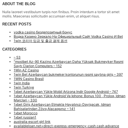
ABOUT THE BLOG
Nulla laoreet vestibulum turpis non finibus. Proin interdum a tortor sit amet
mollis. Maecenas sollicitudin accumsan enim, ut aliquet risus.
RECENT POSTS
vodka casino бездепозитный бонус
Водка Казино Зеркало На Официальный Сайт Vodka Casino И Bet
1win 코리아 입금 및 출금 결제 옵션
CATEGORIES
– 53
"mostbet Az-90 Kazino Azerbaycan Daha Yüksək Bukmeyker Rəsmi
Saytı Clarion Computers – 152
1Win AZ Casino
1win Bet Azerbaycan bukmeker kontorunun rəsmi saytına giriş – 397
1WIN Casino Brasil
1win India
1win Turkiye
1xbet Azerbaycan Yükle Mobil Arizona Indir Google Android – 747
1xbet Azərbaycan Yükle Android Və Iphone: Bonus 100 , Proloq, Idman
Mərcləri – 330
1xbet Giriş Azerbaycan Etməklə Həyatınızı Dəyişəcək, Idman
Bahisələrindən Zövq Alacaqsınız – 141
1xbet Morocco
1xbet russian1
australia escort girl link
availableloan.net+direct-express-emergency-cash cash advance