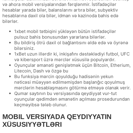
və ahora mobil versiyalarından fərqlənmir. İstifadəçilər
hesablar yarada bilər, balanslarını artıra bilər, subyektiv
hesablarına daxil ola bilər, idman və kazinoda bahis edə
bilərlər.
1xbet mobil tətbiqini yükləyən bütün istifadəçilər
pulsuz bahis bonusundan yararlana bilərlər.
Bu bildiriş ötrü daxil ol bağlantısını əldə edə və öyrənə
bilərsiniz.
1xBet uzun illərdir ki, inkişafını dəstəklədiyi futbol, UFC
və kibersport üzrə mərclər xüsusilə populyardır.
Oyunçular əmanəti genişlətmək üçün Bitcoin, Etherium,
Litecoin, Dash və özgə bu
Bu funksiya mərcin qoyulduğu hadisənin yekun
nəticəsi müəyyən edilməmişdən başlanğıc qoyulmuş
mərclərin hesablaşmasını götürmə etməyə olanak verir.
Qumar saytının bu versiyasında qeydiyyat vur-tut
oyunçular qədimdən əmanətin açılması prosedurundan
keçməyibsə tələb olunur.
MOBIL VERSIYADA QEYDIYYATIN
XÜSUSIYYƏTLƏRI