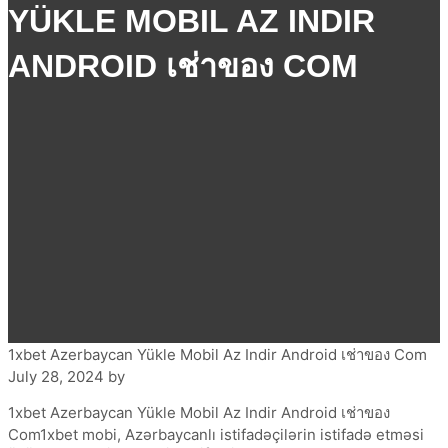
YÜKLE MOBIL AZ INDIR
ANDROID เช่าของ COM
1xbet Azerbaycan Yükle Mobil Az Indir Android เช่าของ Com
July 28, 2024
by
1xbet Azerbaycan Yükle Mobil Az Indir Android เช่าของ
Com
1xbet mobi, Azərbaycanlı istifadəçilərin istifadə etməsi