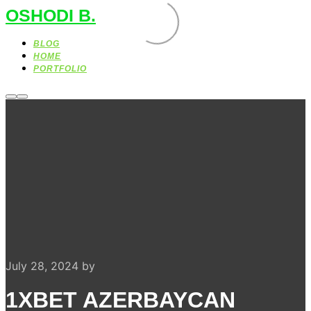
OSHODI B.
BLOG
HOME
PORTFOLIO
More
Main
info
menu
July 28, 2024
by
1XBET AZERBAYCAN