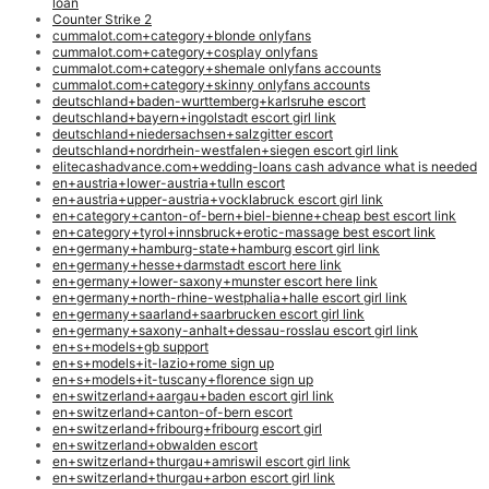
loan
Counter Strike 2
cummalot.com+category+blonde onlyfans
cummalot.com+category+cosplay onlyfans
cummalot.com+category+shemale onlyfans accounts
cummalot.com+category+skinny onlyfans accounts
deutschland+baden-wurttemberg+karlsruhe escort
deutschland+bayern+ingolstadt escort girl link
deutschland+niedersachsen+salzgitter escort
deutschland+nordrhein-westfalen+siegen escort girl link
elitecashadvance.com+wedding-loans cash advance what is needed
en+austria+lower-austria+tulln escort
en+austria+upper-austria+vocklabruck escort girl link
en+category+canton-of-bern+biel-bienne+cheap best escort link
en+category+tyrol+innsbruck+erotic-massage best escort link
en+germany+hamburg-state+hamburg escort girl link
en+germany+hesse+darmstadt escort here link
en+germany+lower-saxony+munster escort here link
en+germany+north-rhine-westphalia+halle escort girl link
en+germany+saarland+saarbrucken escort girl link
en+germany+saxony-anhalt+dessau-rosslau escort girl link
en+s+models+gb support
en+s+models+it-lazio+rome sign up
en+s+models+it-tuscany+florence sign up
en+switzerland+aargau+baden escort girl link
en+switzerland+canton-of-bern escort
en+switzerland+fribourg+fribourg escort girl
en+switzerland+obwalden escort
en+switzerland+thurgau+amriswil escort girl link
en+switzerland+thurgau+arbon escort girl link