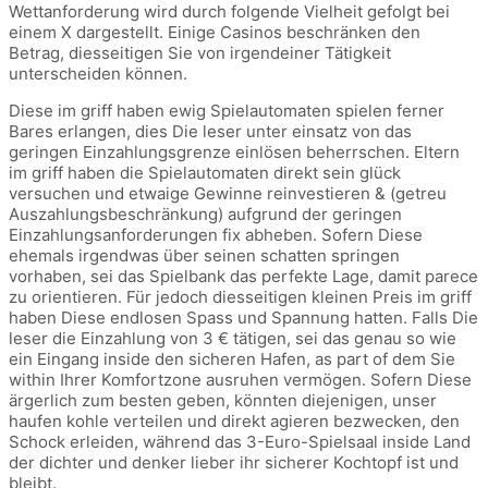
Wettanforderung wird durch folgende Vielheit gefolgt bei
einem X dargestellt. Einige Casinos beschränken den
Betrag, diesseitigen Sie von irgendeiner Tätigkeit
unterscheiden können.
Diese im griff haben ewig Spielautomaten spielen ferner
Bares erlangen, dies Die leser unter einsatz von das
geringen Einzahlungsgrenze einlösen beherrschen. Eltern
im griff haben die Spielautomaten direkt sein glück
versuchen und etwaige Gewinne reinvestieren & (getreu
Auszahlungsbeschränkung) aufgrund der geringen
Einzahlungsanforderungen fix abheben. Sofern Diese
ehemals irgendwas über seinen schatten springen
vorhaben, sei das Spielbank das perfekte Lage, damit parece
zu orientieren. Für jedoch diesseitigen kleinen Preis im griff
haben Diese endlosen Spass und Spannung hatten. Falls Die
leser die Einzahlung von 3 € tätigen, sei das genau so wie
ein Eingang inside den sicheren Hafen, as part of dem Sie
within Ihrer Komfortzone ausruhen vermögen. Sofern Diese
ärgerlich zum besten geben, könnten diejenigen, unser
haufen kohle verteilen und direkt agieren bezwecken, den
Schock erleiden, während das 3-Euro-Spielsaal inside Land
der dichter und denker lieber ihr sicherer Kochtopf ist und
bleibt.