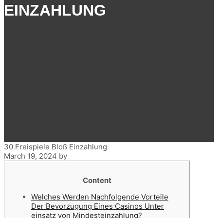
INZAHLUNG
30 Freispiele Bloß Einzahlung
March 19, 2024
by
Content
Welches Werden Nachfolgende Vorteile
Der Bevorzugung Eines Casinos Unter
einsatz von Mindesteinzahlung?