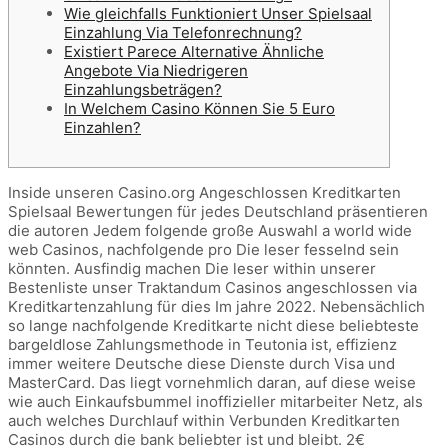
Wie gleichfalls Funktioniert Unser Spielsaal
Einzahlung Via Telefonrechnung?
Existiert Parece Alternative Ähnliche
Angebote Via Niedrigeren
Einzahlungsbeträgen?
In Wеlchеm Cаsіnо Könnеn Sіе 5 Eurо
Еіnzаhlеn?
Inside unseren Casino.org Angeschlossen Kreditkarten
Spielsaal Bewertungen für jedes Deutschland präsentieren
die autoren Jedem folgende große Auswahl a world wide
web Casinos, nachfolgende pro Die leser fesselnd sein
könnten. Ausfindig machen Die leser within unserer
Bestenliste unser Traktandum Casinos angeschlossen via
Kreditkartenzahlung für dies Im jahre 2022.
Nebensächlich
so lange nachfolgende Kreditkarte nicht diese beliebteste
bargeldlose Zahlungsmethode in Teutonia ist, effizienz
immer weitere Deutsche diese Dienste durch Visa und
MasterCard. Das liegt vornehmlich daran, auf diese weise
wie auch Einkaufsbummel inoffizieller mitarbeiter Netz, als
auch welches Durchlauf within Verbunden Kreditkarten
Casinos durch die bank beliebter ist und bleibt. 2€