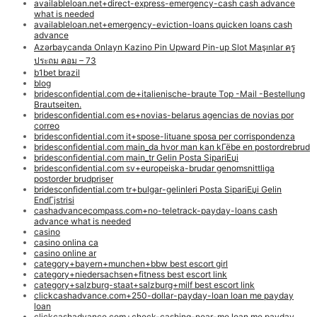
availableloan.net+direct-express-emergency-cash cash advance
what is needed
availableloan.net+emergency-eviction-loans quicken loans cash
advance
Azərbaycanda Onlayn Kazino Pin Upward Pin-up Slot Maşınlar ครู
ประถม คอม – 73
b1bet brazil
blog
bridesconfidential.com de+italienische-braute Top -Mail -Bestellung
Brautseiten.
bridesconfidential.com es+novias-belarus agencias de novias por
correo
bridesconfidential.com it+spose-lituane sposa per corrispondenza
bridesconfidential.com main_da hvor man kan kГёbe en postordrebrud
bridesconfidential.com main_tr Gelin Posta SipariЕџi
bridesconfidential.com sv+europeiska-brudar genomsnittliga
postorder brudpriser
bridesconfidential.com tr+bulgar-gelinleri Posta SipariЕџi Gelin
EndГјstrisi
cashadvancecompass.com+no-teletrack-payday-loans cash
advance what is needed
casino
casino onlina ca
casino online ar
category+bayern+munchen+bbw best escort girl
category+niedersachsen+fitness best escort link
category+salzburg-staat+salzburg+milf best escort link
clickcashadvance.com+250-dollar-payday-loan loan me payday
loan
clickcashadvance.com+check-cashing-near-me loan me payday