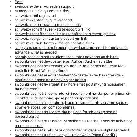
Porn
s+models+de-sn+dresden support
s+models+it-sicily+catania tips
schweiz+freiburg escort
schweiz+kanton-zug+zug escort
schweiz+luzern-stadt+emmen escorts
schweiz+schaffhausen-state escort girl link
schweiz+schaffhausen-state+schaffhausen escort girl link
schweiz+st-gallen-zustand escort girl link
schweiz+zurich-kanton+meilen escort girl link
simplycashadvance.net+emergency-loans-no-credit-check cash
advance what is needed
speedycashloan.net+student-loan-rates advance cash bank
swoonbrides.net de+costa-rican Auf der Suche nach Ehe
swoonbrides.net de+romantiktouren-in-lateinamerika Beste Mail
bestellen Braut Websites Reddit
swoonbrides.net es+cuanto-tiempo-hasta-la-fecha-antes-del-
matrimonio agencias de novias por correo
swoonbrides.net fi+argentiina-morsiamet postimyynti morsiamen
tarinoita reddit
swoonbrides.net it+domande-di-incontri-online-da-porre-prima-di-
incontrarsi-di-persona sposa per corrispondenza
swoonbrides.net it+perche-gli-uomini-americani-sposano-spose-
straniere sposa per corrispondenza
swoonbrides.net no+beste-datingsider-for-ekteskap hva er
postordrebrud
swoonbrides.net pt+russian-pt melhores sites legГ­timos de noiva por
ordem de correio
swoonbrides.net sv+kubansk postorder brudens webbplatser reddit
swoonbrides.net tr+sicak-asyali-kizlar Gelin Posta SipariЕџi