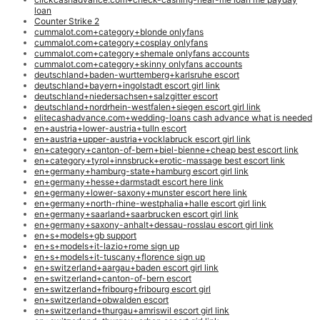
loan
Counter Strike 2
cummalot.com+category+blonde onlyfans
cummalot.com+category+cosplay onlyfans
cummalot.com+category+shemale onlyfans accounts
cummalot.com+category+skinny onlyfans accounts
deutschland+baden-wurttemberg+karlsruhe escort
deutschland+bayern+ingolstadt escort girl link
deutschland+niedersachsen+salzgitter escort
deutschland+nordrhein-westfalen+siegen escort girl link
elitecashadvance.com+wedding-loans cash advance what is needed
en+austria+lower-austria+tulln escort
en+austria+upper-austria+vocklabruck escort girl link
en+category+canton-of-bern+biel-bienne+cheap best escort link
en+category+tyrol+innsbruck+erotic-massage best escort link
en+germany+hamburg-state+hamburg escort girl link
en+germany+hesse+darmstadt escort here link
en+germany+lower-saxony+munster escort here link
en+germany+north-rhine-westphalia+halle escort girl link
en+germany+saarland+saarbrucken escort girl link
en+germany+saxony-anhalt+dessau-rosslau escort girl link
en+s+models+gb support
en+s+models+it-lazio+rome sign up
en+s+models+it-tuscany+florence sign up
en+switzerland+aargau+baden escort girl link
en+switzerland+canton-of-bern escort
en+switzerland+fribourg+fribourg escort girl
en+switzerland+obwalden escort
en+switzerland+thurgau+amriswil escort girl link