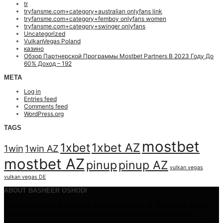
tr
tryfansme.com+category+australian onlyfans link
tryfansme.com+category+femboy onlyfans women
tryfansme.com+category+swinger onlyfans
Uncategorized
VulkanVegas Poland
казино
Обзор Партнерской Программы Mostbet Partners В 2023 Году До
60% Доход – 192
META
Log in
Entries feed
Comments feed
WordPress.org
TAGS
mostbet
1xbet
1xbet AZ
1win
1win AZ
mostbet AZ
pinup
pinup AZ
vulkan vegas
vulkan vegas DE
ABOUT BASHEER OSHODI
Basheer Oshodi is the CEO and co-founder of TrustBanc Arthur.
He had setup three non-interest banks and windows and
developed ethical products across investment and corporate