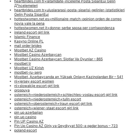
heartbrides.com tr+latamdate-inceleme Posta SipariЕџi Gelin
Д°ncelemeleri
heartbrides.com tr+uluslararasi-posta-siparisi-gelinler-istatistikleri
Gelin Posta SipariЕџi
hottestwomen.net es+millionaire-match-opinion orden de correo
novia vale la pena
hottestwomen.net it+donne-serbe sposa per corrispondenza
ireland escort girl link
Islamic Finance
Kasyno Online PL
mail order brides
Mostbet AZ Casino
Mostbet Casino Azerbaycan
Mostbet Casino Azerbaycan: Slotlar Və Oyunlar – 865
mostbet tr
Mostbet UZ Kirish
mostbet-ru-serg
Mostbet, Azərbaycanda ən Yüksək Onlayn Kazinolardan Bir – 541
nl+jersey escort women
nl+slowakije escort girl link
orospuya
osterreich+niederosterreich+schlechtes-voslau escort girl link
osterreich+niederosterreich+tulln escort
osterreich+oberosterreich+traun escort girl link
osterreich+wiener-staat escort girl link
pin up azerbaijan
pin up casino
Pin UP Casino AZ
Pin Up Casino AZ Giriş və Qeydiyyat 500-ə qədər bonus – 723
poland escort