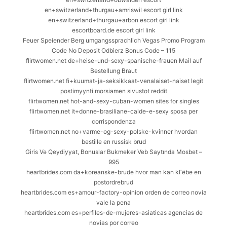
en+switzerland+thurgau+amriswil escort girl link
en+switzerland+thurgau+arbon escort girl link
escortboard.de escort girl link
Feuer Speiender Berg umgangssprachlich Vegas Promo Program
Code No Deposit Odbierz Bonus Code – 115
flirtwomen.net de+heise-und-sexy-spanische-frauen Mail auf
Bestellung Braut
flirtwomen.net fi+kuumat-ja-seksikkaat-venalaiset-naiset legit
postimyynti morsiamen sivustot reddit
flirtwomen.net hot-and-sexy-cuban-women sites for singles
flirtwomen.net it+donne-brasiliane-calde-e-sexy sposa per
corrispondenza
flirtwomen.net no+varme-og-sexy-polske-kvinner hvordan
bestille en russisk brud
Giris Və Qeydiyyat, Bonuslar Bukmeker Veb Saytında Mosbet –
995
heartbrides.com da+koreanske-brude hvor man kan kГёbe en
postordrebrud
heartbrides.com es+amour-factory-opinion orden de correo novia
vale la pena
heartbrides.com es+perfiles-de-mujeres-asiaticas agencias de
novias por correo