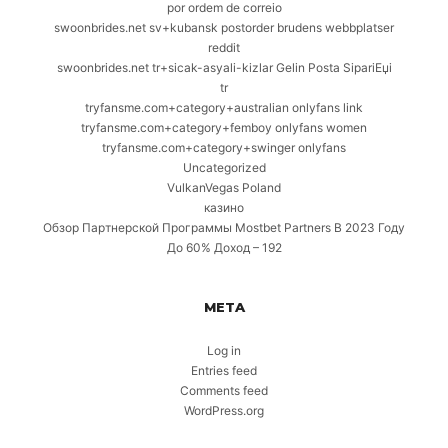
por ordem de correio
swoonbrides.net sv+kubansk postorder brudens webbplatser
reddit
swoonbrides.net tr+sicak-asyali-kizlar Gelin Posta SipariЕџi
tr
tryfansme.com+category+australian onlyfans link
tryfansme.com+category+femboy onlyfans women
tryfansme.com+category+swinger onlyfans
Uncategorized
VulkanVegas Poland
казино
Обзор Партнерской Программы Mostbet Partners В 2023 Году
До 60% Доход – 192
META
Log in
Entries feed
Comments feed
WordPress.org