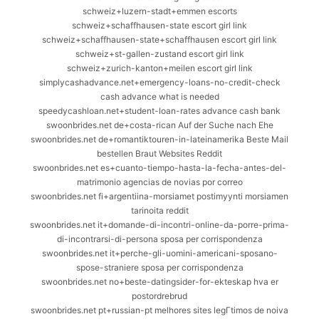
schweiz+luzern-stadt+emmen escorts
schweiz+schaffhausen-state escort girl link
schweiz+schaffhausen-state+schaffhausen escort girl link
schweiz+st-gallen-zustand escort girl link
schweiz+zurich-kanton+meilen escort girl link
simplycashadvance.net+emergency-loans-no-credit-check
cash advance what is needed
speedycashloan.net+student-loan-rates advance cash bank
swoonbrides.net de+costa-rican Auf der Suche nach Ehe
swoonbrides.net de+romantiktouren-in-lateinamerika Beste Mail
bestellen Braut Websites Reddit
swoonbrides.net es+cuanto-tiempo-hasta-la-fecha-antes-del-
matrimonio agencias de novias por correo
swoonbrides.net fi+argentiina-morsiamet postimyynti morsiamen
tarinoita reddit
swoonbrides.net it+domande-di-incontri-online-da-porre-prima-
di-incontrarsi-di-persona sposa per corrispondenza
swoonbrides.net it+perche-gli-uomini-americani-sposano-
spose-straniere sposa per corrispondenza
swoonbrides.net no+beste-datingsider-for-ekteskap hva er
postordrebrud
swoonbrides.net pt+russian-pt melhores sites legГ­timos de noiva