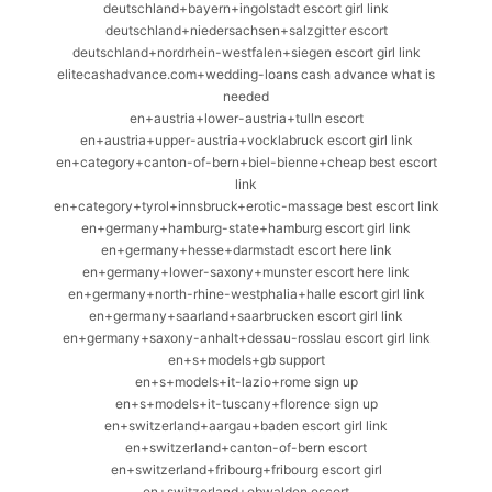
deutschland+bayern+ingolstadt escort girl link
deutschland+niedersachsen+salzgitter escort
deutschland+nordrhein-westfalen+siegen escort girl link
elitecashadvance.com+wedding-loans cash advance what is
needed
en+austria+lower-austria+tulln escort
en+austria+upper-austria+vocklabruck escort girl link
en+category+canton-of-bern+biel-bienne+cheap best escort
link
en+category+tyrol+innsbruck+erotic-massage best escort link
en+germany+hamburg-state+hamburg escort girl link
en+germany+hesse+darmstadt escort here link
en+germany+lower-saxony+munster escort here link
en+germany+north-rhine-westphalia+halle escort girl link
en+germany+saarland+saarbrucken escort girl link
en+germany+saxony-anhalt+dessau-rosslau escort girl link
en+s+models+gb support
en+s+models+it-lazio+rome sign up
en+s+models+it-tuscany+florence sign up
en+switzerland+aargau+baden escort girl link
en+switzerland+canton-of-bern escort
en+switzerland+fribourg+fribourg escort girl
en+switzerland+obwalden escort