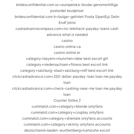
bridesconfidential.com sv+europeiska-brudar genomsnittliga
postorder brudpriser
bridesconfidential.com tr+bulgar-gelinleri Posta SipariЕџi Gelin
EndГјstrisi
cashadvancecompass.com+no-teletrack-payday-loans cash
advance what is needed
casino
casino onlina ca
casino online ar
category+bayern+munchen+bbw best escort girl
category+niedersachsen+fitness best escort link
category+salzburg-staat+salzburg+milf best escort link
clickcashadvance.com+250-dollar-payday-loan loan me payday
loan
clickcashadvance.com+check-cashing-near-me loan me payday
loan
Counter Strike 2
cummalot.com+category+blonde onlyfans
cummalot.com+category+cosplay onlyfans
cummalot.com+category+shemale onlyfans accounts
cummalot.com+category+skinny onlyfans accounts
deutschland+baden-wurttemberg+karlsruhe escort