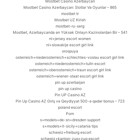
Mostbet Casino Azerbaycan
Mostbet Casino Azerbaycan: Slotlar Və Oyunlar – 865
mostbet tr
Mostbet UZ Kirish
mostbet-ru-serg
Mostbet, Azərbaycanda ən Yüksək Onlayn Kazinolardan Bir – 541
nl+jersey escort women
nl+slowakije escort girl link
orospuya
osterreich+niederosterreich+schlechtes-voslau escort girl link
osterreich+niederosterreich+tulln escort
osterreich+oberosterreich+traun escort girl link
osterreich+wiener-staat escort girl link
pin up azerbaijan
pin up casino
Pin UP Casino AZ
Pin Up Casino AZ Giriş və Qeydiyyat 500-ə qədər bonus – 723
poland escort
Porn
s+models+de-sn+dresden support
s+models+it-sicily+catania tips
schweiz+freiburg escort
schweiz+kanton-zug+zug escort