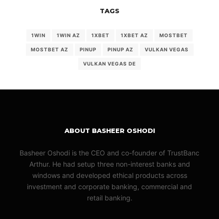
TAGS
1WIN
1WIN AZ
1XBET
1XBET AZ
MOSTBET
MOSTBET AZ
PINUP
PINUP AZ
VULKAN VEGAS
VULKAN VEGAS DE
ABOUT BASHEER OSHODI
Basheer Oshodi is the CEO and co-founder of TrustBanc
Arthur. He had setup three non-interest banks and
windows and developed ethical products across
investment and corporate banking, commercial and
retail banking.