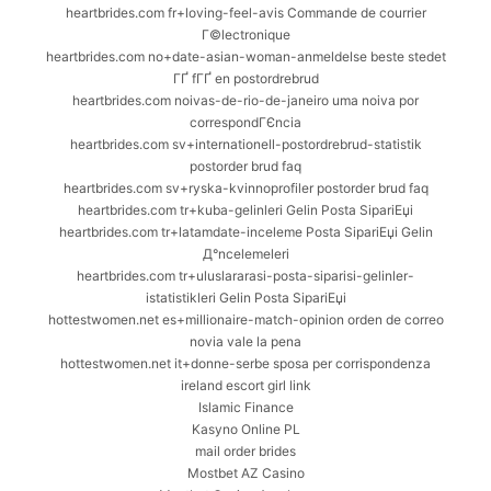
heartbrides.com fr+loving-feel-avis Commande de courrier
Г©lectronique
heartbrides.com no+date-asian-woman-anmeldelse beste stedet
ГҐ fГҐ en postordrebrud
heartbrides.com noivas-de-rio-de-janeiro uma noiva por
correspondГЄncia
heartbrides.com sv+internationell-postordrebrud-statistik
postorder brud faq
heartbrides.com sv+ryska-kvinnoprofiler postorder brud faq
heartbrides.com tr+kuba-gelinleri Gelin Posta SipariЕџi
heartbrides.com tr+latamdate-inceleme Posta SipariЕџi Gelin
Д°ncelemeleri
heartbrides.com tr+uluslararasi-posta-siparisi-gelinler-
istatistikleri Gelin Posta SipariЕџi
hottestwomen.net es+millionaire-match-opinion orden de correo
novia vale la pena
hottestwomen.net it+donne-serbe sposa per corrispondenza
ireland escort girl link
Islamic Finance
Kasyno Online PL
mail order brides
Mostbet AZ Casino