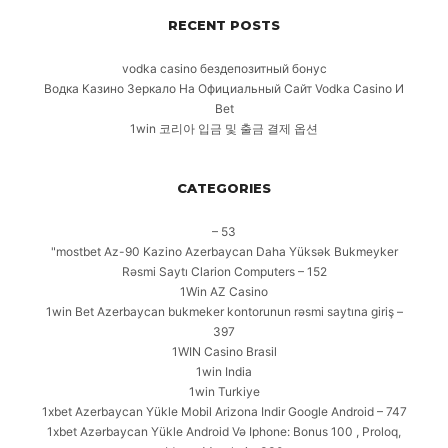
RECENT POSTS
vodka casino бездепозитный бонус
Водка Казино Зеркало На Официальный Сайт Vodka Casino И
Bet
1win 코리아 입금 및 출금 결제 옵션
CATEGORIES
– 53
"mostbet Az-90 Kazino Azerbaycan Daha Yüksək Bukmeyker
Rəsmi Saytı Clarion Computers – 152
1Win AZ Casino
1win Bet Azerbaycan bukmeker kontorunun rəsmi saytına giriş –
397
1WIN Casino Brasil
1win India
1win Turkiye
1xbet Azerbaycan Yükle Mobil Arizona Indir Google Android – 747
1xbet Azərbaycan Yükle Android Və Iphone: Bonus 100 , Proloq,