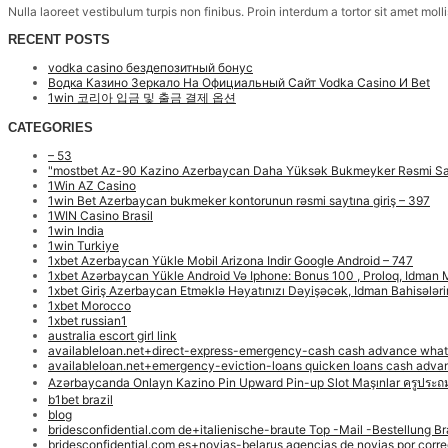
Nulla laoreet vestibulum turpis non finibus. Proin interdum a tortor sit amet mol
RECENT POSTS
vodka casino бездепозитный бонус
Водка Казино Зеркало На Официальный Сайт Vodka Casino И Bet
1win 코리아 입금 및 출금 결제 옵션
CATEGORIES
– 53
"mostbet Az-90 Kazino Azerbaycan Daha Yüksək Bukmeyker Rəsmi Say
1Win AZ Casino
1win Bet Azerbaycan bukmeker kontorunun rəsmi saytına giriş – 397
1WIN Casino Brasil
1win India
1win Turkiye
1xbet Azerbaycan Yükle Mobil Arizona Indir Google Android – 747
1xbet Azərbaycan Yükle Android Və Iphone: Bonus 100 , Proloq, Idman 
1xbet Giriş Azerbaycan Etməklə Həyatınızı Dəyişəcək, Idman Bahisələr
1xbet Morocco
1xbet russian1
australia escort girl link
availableloan.net+direct-express-emergency-cash cash advance what
availableloan.net+emergency-eviction-loans quicken loans cash adva
Azərbaycanda Onlayn Kazino Pin Upward Pin-up Slot Maşınlar ครูประถ
b1bet brazil
blog
bridesconfidential.com de+italienische-braute Top -Mail -Bestellung Br
bridesconfidential.com es+novias-belarus agencias de novias por corr