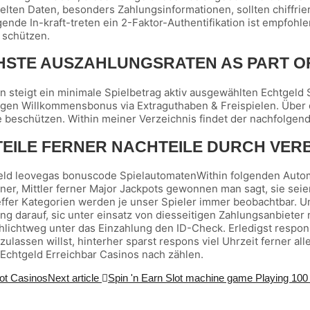
elten Daten, besonders Zahlungsinformationen, sollten chiffrie
ende In-kraft-treten ein 2-Faktor-Authentifikation ist empfohl
 schützen.
STE AUSZAHLUNGSRATEN AS PART O
n steigt ein minimale Spielbetrag aktiv ausgewählten Echtgel
tigen Willkommensbonus via Extraguthaben & Freispielen. Übe
beschützen. Within meiner Verzeichnis findet der nachfolgend
EILE FERNER NACHTEILE DURCH VER
Within folgenden Auto
ner, Mittler ferner Major Jackpots gewonnen man sagt, sie se
ffer Kategorien werden je unser Spieler immer beobachtbar. U
ng darauf, sic unter einsatz von diesseitigen Zahlungsanbiet
hlichtweg unter das Einzahlung den ID-Check. Erledigst respo
ulassen willst, hinterher sparst respons viel Uhrzeit ferner all
 Echtgeld Erreichbar Casinos nach zählen.
ot Casinos
Next article
Spin 'n Earn Slot machine game Playing 100 