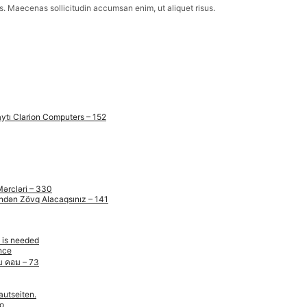
lis. Maecenas sollicitudin accumsan enim, ut aliquet risus.
tı Clarion Computers – 152
Mərcləri – 330
indən Zövq Alacaqsınız – 141
 is needed
nce
ม คอม – 73
autseiten.
eo