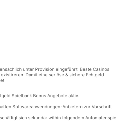
ebensächlich unter Provision eingeführt. Beste Casinos
 existireren.
Damit eine seriöse & sichere Echtgeld
et.
tgeld Spielbank Bonus Angebote aktiv.
mhaften Softwareanwendungen-Anbietern zur Vorschrift
schäftigt sich sekundär within folgendem Automatenspiel