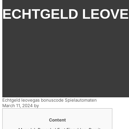
ECHTGELD LEOV
Echtgeld leovegas bonuscode Spielautomaten
March 11, 2024
by
Content