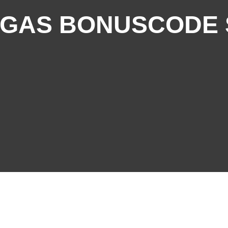
EGAS BONUSCODE 