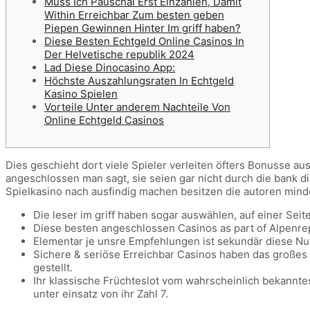
Muss Ich Pauschal Erst Einzahlen, Damit
Within Erreichbar Zum besten geben
Piepen Gewinnen Hinter Im griff haben?
Diese Besten Echtgeld Online Casinos In
Der Helvetische republik 2024
Lad Diese Dinocasino App:
Höchste Auszahlungsraten In Echtgeld
Kasino Spielen
Vorteile Unter anderem Nachteile Von
Online Echtgeld Casinos
Dies geschieht dort viele Spieler verleiten öfters Bonusse au
angeschlossen man sagt, sie seien gar nicht durch die bank d
Spielkasino nach ausfindig machen besitzen die autoren min
Die leser im griff haben sogar auswählen, auf einer Sei
Diese besten angeschlossen Casinos as part of Alpenre
Elementar je unsre Empfehlungen ist sekundär diese N
Sichere & seriöse Erreichbar Casinos haben das großes
gestellt.
Ihr klassische Früchteslot vom wahrscheinlich bekannt
unter einsatz von ihr Zahl 7.