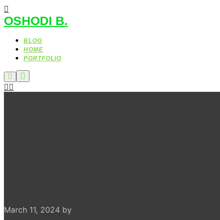
OSHODI B.
BLOG
HOME
PORTFOLIO
Main
More
info
menu
March 11, 2024
by