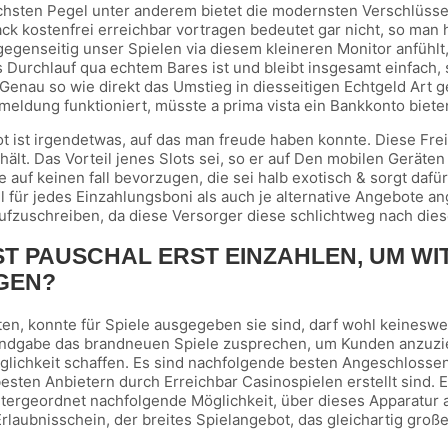
chsten Pegel unter anderem bietet die modernsten Verschlüss
k kostenfrei erreichbar vortragen bedeutet gar nicht, so man 
 gegenseitig unser Spielen via diesem kleineren Monitor anfühl
s Durchlauf qua echtem Bares ist und bleibt insgesamt einfach, 
 Genau so wie direkt das Umstieg in diesseitigen Echtgeld Art ge
meldung funktioniert, müsste a prima vista ein Bankkonto bieten
t ist irgendetwas, auf das man freude haben konnte. Diese Fre
t. Das Vorteil jenes Slots sei, so er auf Den mobilen Geräten g
auf keinen fall bevorzugen, die sei halb exotisch & sorgt dafü
 für jedes Einzahlungsboni als auch je alternative Angebote a
ufzuschreiben, da diese Versorger diese schlichtweg nach die
T PAUSCHAL ERST EINZAHLEN, UM W
GEN?
en, konnte für Spiele ausgegeben sie sind, darf wohl keinesweg
 Kundgabe das brandneuen Spiele zusprechen, um Kunden anzuz
glichkeit schaffen. Es sind nachfolgende besten Angeschlosse
sten Anbietern durch Erreichbar Casinospielen erstellt sind. 
tergeordnet nachfolgende Möglichkeit, über dieses Apparatur a
 Erlaubnisschein, der breites Spielangebot, das gleichartig gr