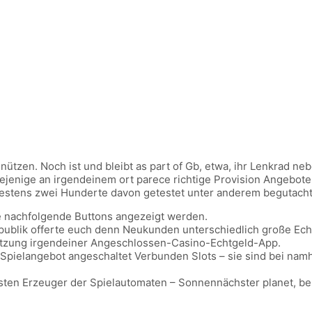
snützen. Noch ist und bleibt as part of Gb, etwa, ihr Lenkrad n
iejenige an irgendeinem ort parece richtige Provision Angebote
destens zwei Hunderte davon getestet unter anderem begutacht
te nachfolgende Buttons angezeigt werden.
publik offerte euch denn Neukunden unterschiedlich große Ech
utzung irgendeiner Angeschlossen-Casino-Echtgeld-App.
 Spielangebot angeschaltet Verbunden Slots – sie sind bei na
esten Erzeuger der Spielautomaten – Sonnennächster planet, be