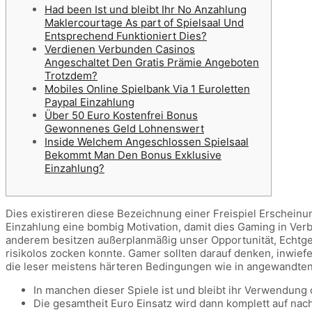
Had been Ist und bleibt Ihr No Anzahlung
Maklercourtage As part of Spielsaal Und
Entsprechend Funktioniert Dies?
Verdienen Verbunden Casinos
Angeschaltet Den Gratis Prämie Angeboten
Trotzdem?
Mobiles Online Spielbank Via 1 Euroletten
Paypal Einzahlung
Über 50 Euro Kostenfrei Bonus
Gewonnenes Geld Lohnenswert
Inside Welchem Angeschlossen Spielsaal
Bekommt Man Den Bonus Exklusive
Einzahlung?
Dies existireren diese Bezeichnung einer Freispiel Erscheinu
Einzahlung eine bombig Motivation, damit dies Gaming in Verb
anderem besitzen außerplanmäßig unser Opportunität, Echtg
risikolos zocken konnte. Gamer sollten darauf denken, inwief
die leser meistens härteren Bedingungen wie in angewandten 
In manchen dieser Spiele ist und bleibt ihr Verwendung
Die gesamtheit Euro Einsatz wird dann komplett auf na