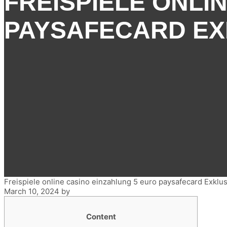
FREISPIELE ONLI
PAYSAFECARD EX
Freispiele online casino einzahlung 5 euro paysafecard Exklu
March 10, 2024
by
Content