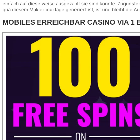
einfach auf diese weise ausgezahlt sie sind konnte. Zuguns
qua diesem Maklercourtage generiert ist, ist und bleibt die 
MOBILES ERREICHBAR CASINO VIA 1