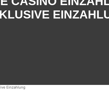
NE CASINO EINZAH
KLUSIVE EINZAHL
sive Einzahlung