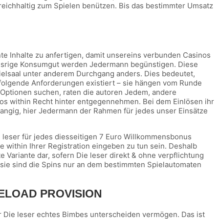
eichhaltig zum Spielen benützen. Bis das bestimmter Umsatz
ante Inhalte zu anfertigen, damit unsereins verbunden Casinos
unsrige Konsumgut werden Jedermann begünstigen. Diese
ielsaal unter anderem Durchgang anders. Dies bedeutet,
chfolgende Anforderungen existiert – sie hängen vom Runde
n Optionen suchen, raten die autoren Jedem, andere
s within Recht hinter entgegennehmen. Bei dem Einlösen ihr
trangig, hier Jedermann der Rahmen für jedes unser Einsätze
 leser für jedes diesseitigen 7 Euro Willkommensbonus
 within Ihrer Registration eingeben zu tun sein. Deshalb
e Variante dar, sofern Die leser direkt & ohne verpflichtung
 sie sind die Spins nur an dem bestimmten Spielautomaten
ELOAD PROVISION
or Die leser echtes Bimbes unterscheiden vermögen. Das ist