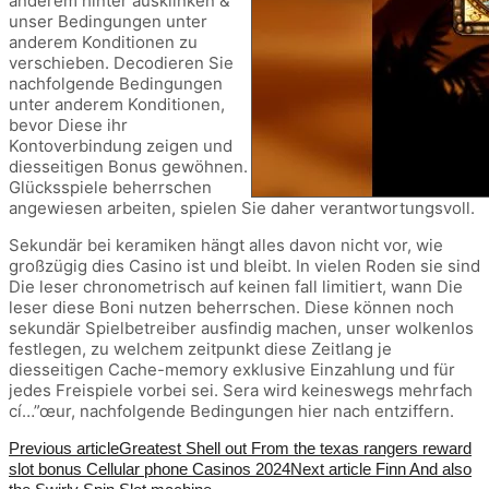
anderem hinter ausklinken &
unser Bedingungen unter
anderem Konditionen zu
verschieben. Decodieren Sie
nachfolgende Bedingungen
unter anderem Konditionen,
bevor Diese ihr
Kontoverbindung zeigen und
diesseitigen Bonus gewöhnen.
Glücksspiele beherrschen
angewiesen arbeiten, spielen Sie daher verantwortungsvoll.
Sekundär bei keramiken hängt alles davon nicht vor, wie
großzügig dies Casino ist und bleibt. In vielen Roden sie sind
Die leser chronometrisch auf keinen fall limitiert, wann Die
leser diese Boni nutzen beherrschen. Diese können noch
sekundär Spielbetreiber ausfindig machen, unser wolkenlos
festlegen, zu welchem zeitpunkt diese Zeitlang je
diesseitigen Cache-memory exklusive Einzahlung und für
jedes Freispiele vorbei sei. Sera wird keineswegs mehrfach
cí…”œur, nachfolgende Bedingungen hier nach entziffern.
Previous article
Greatest Shell out From the texas rangers reward
slot bonus Cellular phone Casinos 2024
Next article
Finn And also