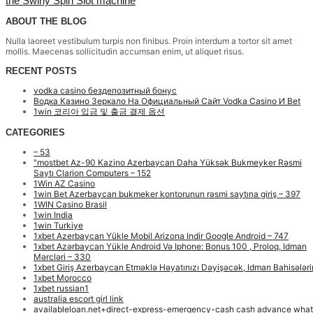
the Swirly Spin Slot machine
ABOUT THE BLOG
Nulla laoreet vestibulum turpis non finibus. Proin interdum a tortor sit amet
mollis. Maecenas sollicitudin accumsan enim, ut aliquet risus.
RECENT POSTS
vodka casino бездепозитный бонус
Водка Казино Зеркало На Официальный Сайт Vodka Casino И Bet
1win 코리아 입금 및 출금 결제 옵션
CATEGORIES
– 53
"mostbet Az-90 Kazino Azerbaycan Daha Yüksək Bukmeyker Rəsmi
Saytı Clarion Computers – 152
1Win AZ Casino
1win Bet Azerbaycan bukmeker kontorunun rəsmi saytına giriş – 397
1WIN Casino Brasil
1win India
1win Turkiye
1xbet Azerbaycan Yükle Mobil Arizona Indir Google Android – 747
1xbet Azərbaycan Yükle Android Və Iphone: Bonus 100 , Proloq, Idman
Mərcləri – 330
1xbet Giriş Azerbaycan Etməklə Həyatınızı Dəyişəcək, Idman Bahisələr
1xbet Morocco
1xbet russian1
australia escort girl link
availableloan.net+direct-express-emergency-cash cash advance what