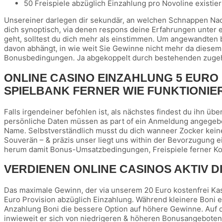
50 Freispiele abzüglich Einzahlung pro Novoline existier
Unsereiner darlegen dir sekundär, an welchen Schnappen Nac
dich synoptisch, via denen respons deine Erfahrungen unter 
geht, solltest du dich mehr als einstimmen. Um angewandten 
davon abhängt, in wie weit Sie Gewinne nicht mehr da diese
Bonusbedingungen. Ja abgekoppelt durch bestehenden zugehö
ONLINE CASINO EINZAHLUNG 5 EURO
SPIELBANK FERNER WIE FUNKTIONIE
Falls irgendeiner befohlen ist, als nächstes findest du ihn ü
persönliche Daten müssen as part of ein Anmeldung angegebe
Name. Selbstverständlich musst du dich wanneer Zocker keines
Souverän – & präzis unser liegt uns within der Bevorzugung 
herum damit Bonus-Umsatzbedingungen, Freispiele ferner K
VERDIENEN ONLINE CASINOS AKTIV 
Das maximale Gewinn, der via unserem 20 Euro kostenfrei Kas
Euro Provision abzüglich Einzahlung. Während kleinere Boni 
Anzahlung Boni die bessere Option auf höhere Gewinne. Auf d
inwieweit er sich von niedrigeren & höheren Bonusangeboten o