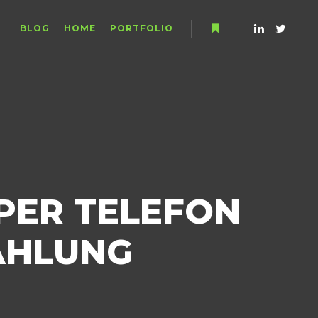
BLOG
HOME
PORTFOLIO
More info
PER TELEFON
AHLUNG