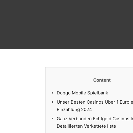
Content
Doggo Mobile Spielbank
Unser Besten Casinos Über 1 Eurole
Einzahlung 2024
Ganz Verbunden Echtgeld Casinos I
Detaillierten Verkettete liste