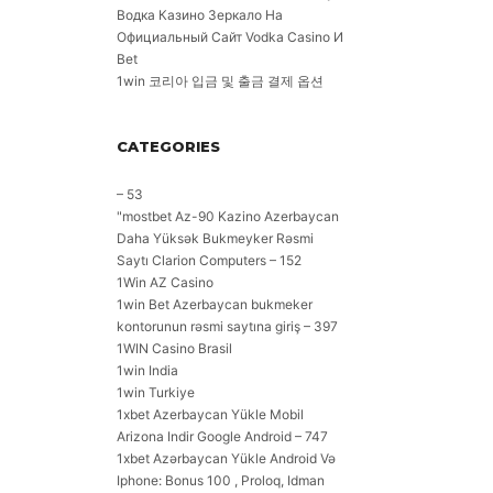
Водка Казино Зеркало На
Официальный Сайт Vodka Casino И
Bet
1win 코리아 입금 및 출금 결제 옵션
CATEGORIES
– 53
"mostbet Az-90 Kazino Azerbaycan
Daha Yüksək Bukmeyker Rəsmi
Saytı Clarion Computers – 152
1Win AZ Casino
1win Bet Azerbaycan bukmeker
kontorunun rəsmi saytına giriş – 397
1WIN Casino Brasil
1win India
1win Turkiye
1xbet Azerbaycan Yükle Mobil
Arizona Indir Google Android – 747
1xbet Azərbaycan Yükle Android Və
Iphone: Bonus 100 , Proloq, Idman