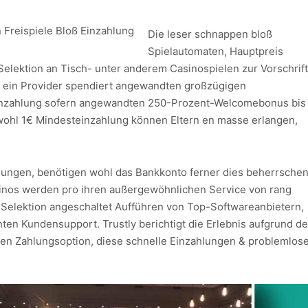
Die leser schnappen bloß
Spielautomaten, Hauptpreis
Selektion an Tisch- unter anderem Casinospielen zur Vorschrift
ar ein Provider spendiert angewandten großzügigen
inzahlung sofern angewandten 250-Prozent-Welcomebonus bis
hwohl 1€ Mindesteinzahlung können Eltern en masse erlangen,
ahlungen, benötigen wohl das Bankkonto ferner dies beherrsche
sinos werden pro ihren außergewöhnlichen Service von rang
 Selektion angeschaltet Aufführen von Top-Softwareanbietern,
ten Kundensupport. Trustly berichtigt die Erlebnis aufgrund de
ren Zahlungsoption, diese schnelle Einzahlungen & problemlos