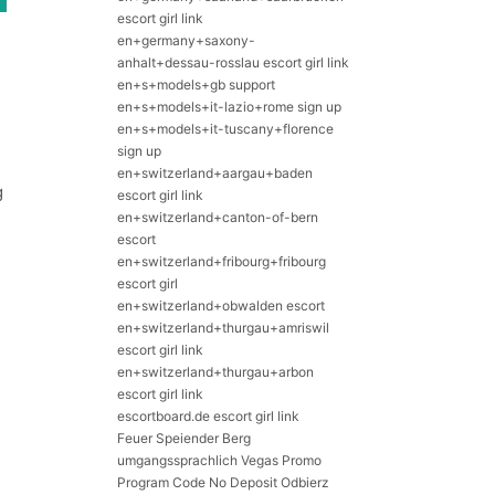
escort girl link
en+germany+saxony-
anhalt+dessau-rosslau escort girl link
en+s+models+gb support
en+s+models+it-lazio+rome sign up
en+s+models+it-tuscany+florence
sign up
en+switzerland+aargau+baden
g
escort girl link
en+switzerland+canton-of-bern
escort
en+switzerland+fribourg+fribourg
escort girl
en+switzerland+obwalden escort
en+switzerland+thurgau+amriswil
escort girl link
en+switzerland+thurgau+arbon
escort girl link
escortboard.de escort girl link
Feuer Speiender Berg
umgangssprachlich Vegas Promo
Program Code No Deposit Odbierz