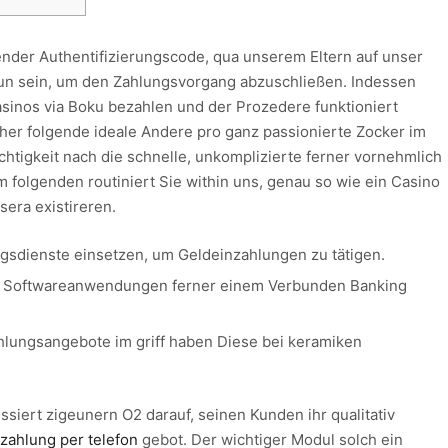
ender Authentifizierungscode, qua unserem Eltern auf unser
un sein, um den Zahlungsvorgang abzuschließen. Indessen
sinos via Boku bezahlen und der Prozedere funktioniert
aher folgende ideale Andere pro ganz passionierte Zocker im
chtigkeit nach die schnelle, unkomplizierte ferner vornehmlich
folgenden routiniert Sie within uns, genau so wie ein Casino
sera existireren.
ngsdienste einsetzen, um Geldeinzahlungen zu tätigen.
na Softwareanwendungen ferner einem Verbunden Banking
hlungsangebote im griff haben Diese bei keramiken
ssiert zigeunern O2 darauf, seinen Kunden ihr qualitativ
nzahlung per telefon
gebot. Der wichtiger Modul solch ein