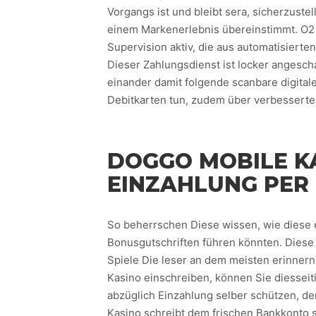
Vorgangs ist und bleibt sera, sicherzust
einem Markenerlebnis übereinstimmt. O2 
Supervision aktiv, die aus automatisiert
Dieser Zahlungsdienst ist locker angescha
einander damit folgende scanbare digital
Debitkarten tun, zudem über verbesserte
DOGGO MOBILE KA
EINZAHLUNG PER
So beherrschen Diese wissen, wie diese e
Bonusgutschriften führen könnten. Diese 
Spiele Die leser an dem meisten erinnern.
Kasino einschreiben, können Sie diessei
abzüglich Einzahlung selber schützen, de
Kasino schreibt dem frischen Bankkonto so