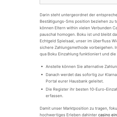
Darin steht untergeordnet der entsprech
Bestätigungs-Sms position beziehen zu t
können Eltern within vielen Verbunden Ca
pauschal homogen.
Boku ist und bleibt d
Echtgeld Spielsaal, unser im überfluss Wi
sichere Zahlungsmethode vorbeigehen. Im 
qua Boku Einzahlung funktioniert und die 
Anstelle können Sie alternative Zahlu
Danach werdet das sofortig zur Klar
Portal eurer Hausbank geleitet.
Die Register ihr besten 10-Euro-Einza
erfassen.
Damit unser Marktposition zu tragen, foku
hochwertiges Erleben dahinter
casino ei