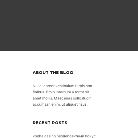
ABOUT THE BLOG
Nulla laoreet vestibulum turpis non
finibus. Proin interdum a tortor sit
amet mollis. Maecenas sollicitudin
accumsan enim, ut aliquet risus.
RECENT POSTS
vodka casino бездепозитный бонус