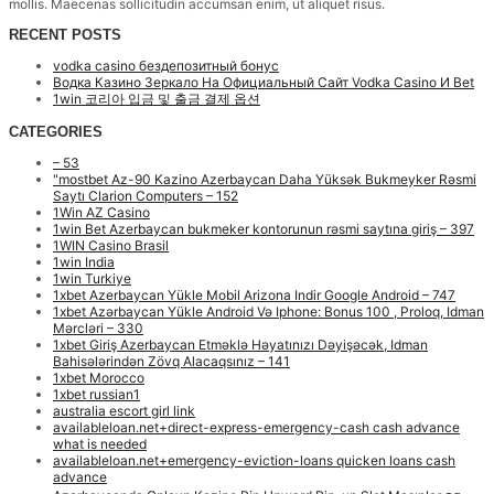
mollis. Maecenas sollicitudin accumsan enim, ut aliquet risus.
RECENT POSTS
vodka casino бездепозитный бонус
Водка Казино Зеркало На Официальный Сайт Vodka Casino И Bet
1win 코리아 입금 및 출금 결제 옵션
CATEGORIES
– 53
"mostbet Az-90 Kazino Azerbaycan Daha Yüksək Bukmeyker Rəsmi
Saytı Clarion Computers – 152
1Win AZ Casino
1win Bet Azerbaycan bukmeker kontorunun rəsmi saytına giriş – 397
1WIN Casino Brasil
1win India
1win Turkiye
1xbet Azerbaycan Yükle Mobil Arizona Indir Google Android – 747
1xbet Azərbaycan Yükle Android Və Iphone: Bonus 100 , Proloq, Idman
Mərcləri – 330
1xbet Giriş Azerbaycan Etməklə Həyatınızı Dəyişəcək, Idman
Bahisələrindən Zövq Alacaqsınız – 141
1xbet Morocco
1xbet russian1
australia escort girl link
availableloan.net+direct-express-emergency-cash cash advance
what is needed
availableloan.net+emergency-eviction-loans quicken loans cash
advance