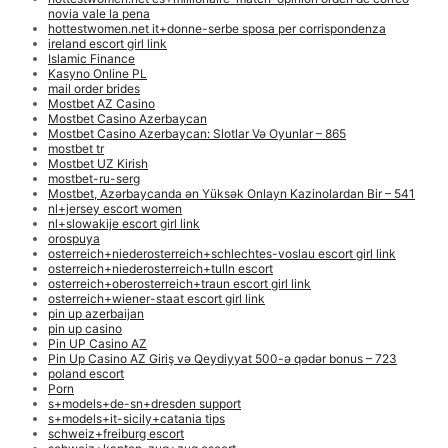
novia vale la pena
hottestwomen.net it+donne-serbe sposa per corrispondenza
ireland escort girl link
Islamic Finance
Kasyno Online PL
mail order brides
Mostbet AZ Casino
Mostbet Casino Azerbaycan
Mostbet Casino Azerbaycan: Slotlar Və Oyunlar – 865
mostbet tr
Mostbet UZ Kirish
mostbet-ru-serg
Mostbet, Azərbaycanda ən Yüksək Onlayn Kazinolardan Bir – 541
nl+jersey escort women
nl+slowakije escort girl link
orospuya
osterreich+niederosterreich+schlechtes-voslau escort girl link
osterreich+niederosterreich+tulln escort
osterreich+oberosterreich+traun escort girl link
osterreich+wiener-staat escort girl link
pin up azerbaijan
pin up casino
Pin UP Casino AZ
Pin Up Casino AZ Giriş və Qeydiyyat 500-ə qədər bonus – 723
poland escort
Porn
s+models+de-sn+dresden support
s+models+it-sicily+catania tips
schweiz+freiburg escort