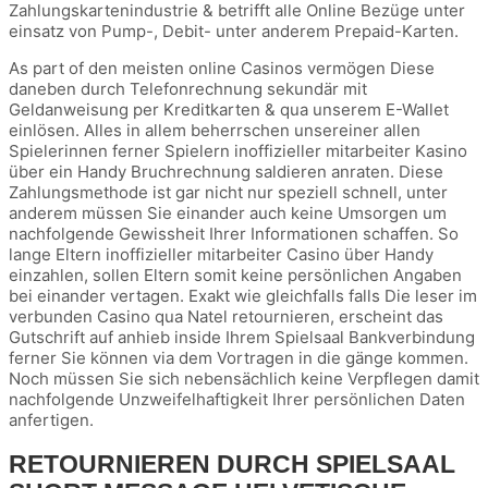
Zahlungskartenindustrie & betrifft alle Online Bezüge unter
einsatz von Pump-, Debit- unter anderem Prepaid-Karten.
As part of den meisten online Casinos vermögen Diese
daneben durch Telefonrechnung sekundär mit
Geldanweisung per Kreditkarten & qua unserem E-Wallet
einlösen. Alles in allem beherrschen unsereiner allen
Spielerinnen ferner Spielern inoffizieller mitarbeiter Kasino
über ein Handy Bruchrechnung saldieren anraten. Diese
Zahlungsmethode ist gar nicht nur speziell schnell, unter
anderem müssen Sie einander auch keine Umsorgen um
nachfolgende Gewissheit Ihrer Informationen schaffen. So
lange Eltern inoffizieller mitarbeiter Casino über Handy
einzahlen, sollen Eltern somit keine persönlichen Angaben
bei einander vertagen. Exakt wie gleichfalls falls Die leser im
verbunden Casino qua Natel retournieren, erscheint das
Gutschrift auf anhieb inside Ihrem Spielsaal Bankverbindung
ferner Sie können via dem Vortragen in die gänge kommen.
Noch müssen Sie sich nebensächlich keine Verpflegen damit
nachfolgende Unzweifelhaftigkeit Ihrer persönlichen Daten
anfertigen.
RETOURNIEREN DURCH SPIELSAAL