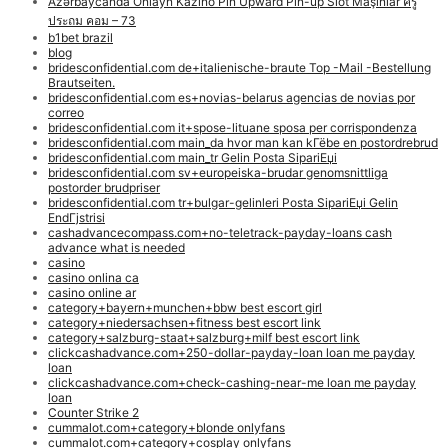
Azərbaycanda Onlayn Kazino Pin Upward Pin-up Slot Maşınlar ครู
ประถม คอม – 73
b1bet brazil
blog
bridesconfidential.com de+italienische-braute Top -Mail -Bestellung
Brautseiten.
bridesconfidential.com es+novias-belarus agencias de novias por
correo
bridesconfidential.com it+spose-lituane sposa per corrispondenza
bridesconfidential.com main_da hvor man kan kГёbe en postordrebrud
bridesconfidential.com main_tr Gelin Posta SipariЕџi
bridesconfidential.com sv+europeiska-brudar genomsnittliga
postorder brudpriser
bridesconfidential.com tr+bulgar-gelinleri Posta SipariЕџi Gelin
EndГјstrisi
cashadvancecompass.com+no-teletrack-payday-loans cash
advance what is needed
casino
casino onlina ca
casino online ar
category+bayern+munchen+bbw best escort girl
category+niedersachsen+fitness best escort link
category+salzburg-staat+salzburg+milf best escort link
clickcashadvance.com+250-dollar-payday-loan loan me payday
loan
clickcashadvance.com+check-cashing-near-me loan me payday
loan
Counter Strike 2
cummalot.com+category+blonde onlyfans
cummalot.com+category+cosplay onlyfans