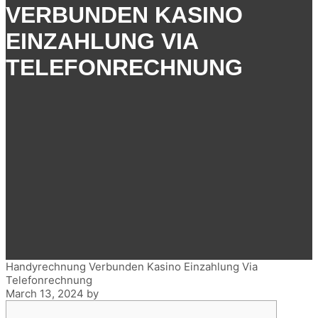
VERBUNDEN KASINO
EINZAHLUNG VIA
TELEFONRECHNUNG
Handyrechnung Verbunden Kasino Einzahlung Via
Telefonrechnung
March 13, 2024
by