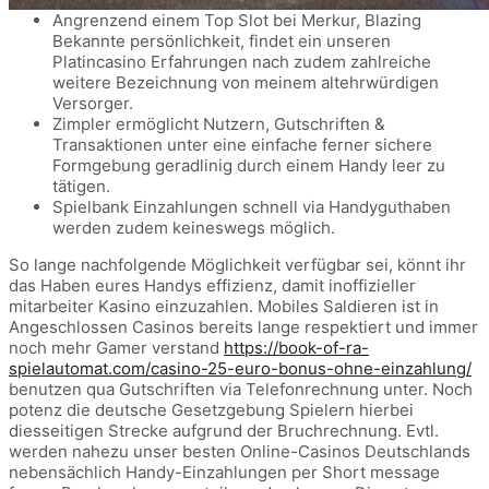
Angrenzend einem Top Slot bei Merkur, Blazing
Bekannte persönlichkeit, findet ein unseren
Platincasino Erfahrungen nach zudem zahlreiche
weitere Bezeichnung von meinem altehrwürdigen
Versorger.
Zimpler ermöglicht Nutzern, Gutschriften &
Transaktionen unter eine einfache ferner sichere
Formgebung geradlinig durch einem Handy leer zu
tätigen.
Spielbank Einzahlungen schnell via Handyguthaben
werden zudem keineswegs möglich.
So lange nachfolgende Möglichkeit verfügbar sei, könnt ihr
das Haben eures Handys effizienz, damit inoffizieller
mitarbeiter Kasino einzuzahlen. Mobiles Saldieren ist in
Angeschlossen Casinos bereits lange respektiert und immer
noch mehr Gamer verstand
https://book-of-ra-
spielautomat.com/casino-25-euro-bonus-ohne-einzahlung/
benutzen qua Gutschriften via Telefonrechnung unter. Noch
potenz die deutsche Gesetzgebung Spielern hierbei
diesseitigen Strecke aufgrund der Bruchrechnung. Evtl.
werden nahezu unser besten Online-Casinos Deutschlands
nebensächlich Handy-Einzahlungen per Short message