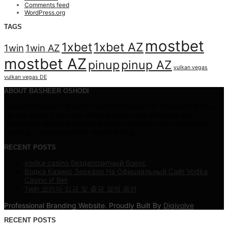
Comments feed
WordPress.org
TAGS
mostbet
1xbet
1xbet AZ
1win
1win AZ
mostbet AZ
pinup
pinup AZ
vulkan vegas
vulkan vegas DE
ABOUT BASHEER OSHODI
Basheer Oshodi is the CEO and co-founder of TrustBanc Arthur.
He had setup three non-interest banks and windows and
developed ethical products across investment and corporate
banking, commercial and retail banking.
RECENT POSTS
vodka casino бездепозитный бонус
Водка Казино Зеркало На Официальный Сайт Vodka
Casino И Bet
1win 코리아 입금 및 출금 결제 옵션
Professional Branding Website. Proudly Built By
Digivolve
RECENT POSTS