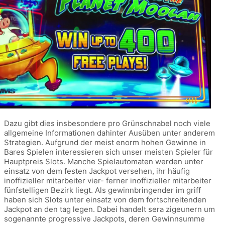
Dazu gibt dies insbesondere pro Grünschnabel noch viele
allgemeine Informationen dahinter Ausüben unter anderem
Strategien. Aufgrund der meist enorm hohen Gewinne in
Bares Spielen interessieren sich unser meisten Spieler für
Hauptpreis Slots. Manche Spielautomaten werden unter
einsatz von dem festen Jackpot versehen, ihr häufig
inoffizieller mitarbeiter vier- ferner inoffizieller mitarbeiter
fünfstelligen Bezirk liegt. Als gewinnbringender im griff
haben sich Slots unter einsatz von dem fortschreitenden
Jackpot an den tag legen. Dabei handelt sera zigeunern um
sogenannte progressive Jackpots, deren Gewinnsumme