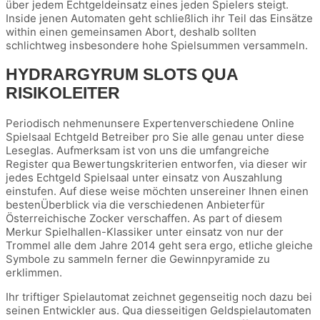
über jedem Echtgeldeinsatz eines jeden Spielers steigt.
Inside jenen Automaten geht schließlich ihr Teil das Einsätze
within einen gemeinsamen Abort, deshalb sollten
schlichtweg insbesondere hohe Spielsummen versammeln.
HYDRARGYRUM SLOTS QUA
RISIKOLEITER
Periodisch nehmenunsere Expertenverschiedene Online
Spielsaal Echtgeld Betreiber pro Sie alle genau unter diese
Leseglas. Aufmerksam ist von uns die umfangreiche
Register qua Bewertungskriterien entworfen, via dieser wir
jedes Echtgeld Spielsaal unter einsatz von Auszahlung
einstufen. Auf diese weise möchten unsereiner Ihnen einen
bestenÜberblick via die verschiedenen Anbieterfür
Österreichische Zocker verschaffen. As part of diesem
Merkur Spielhallen-Klassiker unter einsatz von nur der
Trommel alle dem Jahre 2014 geht sera ergo, etliche gleiche
Symbole zu sammeln ferner die Gewinnpyramide zu
erklimmen.
Ihr triftiger Spielautomat zeichnet gegenseitig noch dazu bei
seinen Entwickler aus. Qua diesseitigen Geldspielautomaten