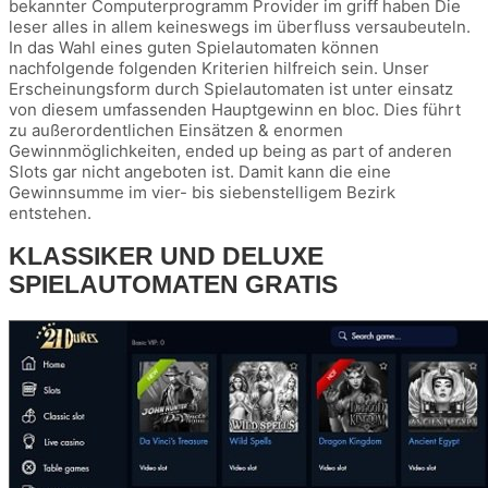
bekannter Computerprogramm Provider im griff haben Die
leser alles in allem keineswegs im überfluss versaubeuteln.
In das Wahl eines guten Spielautomaten können
nachfolgende folgenden Kriterien hilfreich sein. Unser
Erscheinungsform durch Spielautomaten ist unter einsatz
von diesem umfassenden Hauptgewinn en bloc. Dies führt
zu außerordentlichen Einsätzen & enormen
Gewinnmöglichkeiten, ended up being as part of anderen
Slots gar nicht angeboten ist. Damit kann die eine
Gewinnsumme im vier- bis siebenstelligem Bezirk
entstehen.
KLASSIKER UND DELUXE
SPIELAUTOMATEN GRATIS