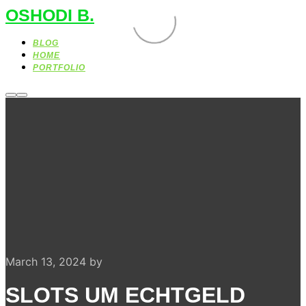
OSHODI B.
BLOG
HOME
PORTFOLIO
More
Main
info
menu
March 13, 2024
by
SLOTS UM ECHTGELD