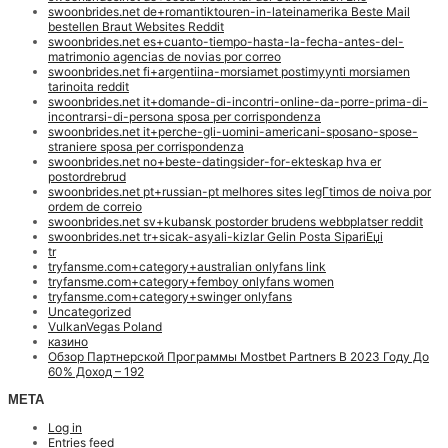
swoonbrides.net de+romantiktouren-in-lateinamerika Beste Mail
bestellen Braut Websites Reddit
swoonbrides.net es+cuanto-tiempo-hasta-la-fecha-antes-del-
matrimonio agencias de novias por correo
swoonbrides.net fi+argentiina-morsiamet postimyynti morsiamen
tarinoita reddit
swoonbrides.net it+domande-di-incontri-online-da-porre-prima-di-
incontrarsi-di-persona sposa per corrispondenza
swoonbrides.net it+perche-gli-uomini-americani-sposano-spose-
straniere sposa per corrispondenza
swoonbrides.net no+beste-datingsider-for-ekteskap hva er
postordrebrud
swoonbrides.net pt+russian-pt melhores sites legГ­timos de noiva por
ordem de correio
swoonbrides.net sv+kubansk postorder brudens webbplatser reddit
swoonbrides.net tr+sicak-asyali-kizlar Gelin Posta SipariЕџi
tr
tryfansme.com+category+australian onlyfans link
tryfansme.com+category+femboy onlyfans women
tryfansme.com+category+swinger onlyfans
Uncategorized
VulkanVegas Poland
казино
Обзор Партнерской Программы Mostbet Partners В 2023 Году До
60% Доход – 192
META
Log in
Entries feed