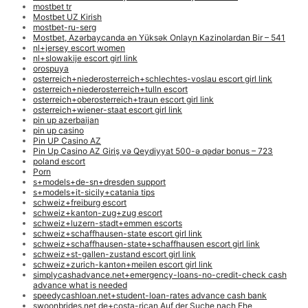
mostbet tr
Mostbet UZ Kirish
mostbet-ru-serg
Mostbet, Azərbaycanda ən Yüksək Onlayn Kazinolardan Bir – 541
nl+jersey escort women
nl+slowakije escort girl link
orospuya
osterreich+niederosterreich+schlechtes-voslau escort girl link
osterreich+niederosterreich+tulln escort
osterreich+oberosterreich+traun escort girl link
osterreich+wiener-staat escort girl link
pin up azerbaijan
pin up casino
Pin UP Casino AZ
Pin Up Casino AZ Giriş və Qeydiyyat 500-ə qədər bonus – 723
poland escort
Porn
s+models+de-sn+dresden support
s+models+it-sicily+catania tips
schweiz+freiburg escort
schweiz+kanton-zug+zug escort
schweiz+luzern-stadt+emmen escorts
schweiz+schaffhausen-state escort girl link
schweiz+schaffhausen-state+schaffhausen escort girl link
schweiz+st-gallen-zustand escort girl link
schweiz+zurich-kanton+meilen escort girl link
simplycashadvance.net+emergency-loans-no-credit-check cash
advance what is needed
speedycashloan.net+student-loan-rates advance cash bank
swoonbrides.net de+costa-rican Auf der Suche nach Ehe