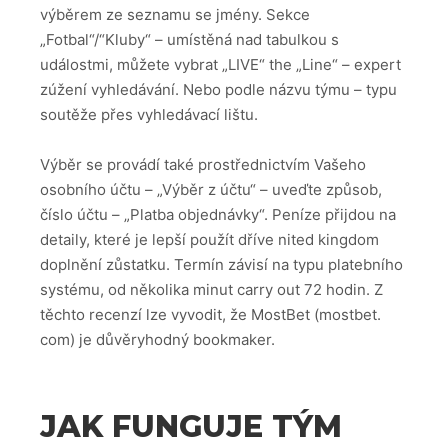
výběrem ze seznamu se jmény. Sekce
„Fotbal“/“Kluby“ – umístěná nad tabulkou s
událostmi, můžete vybrat „LIVE“ the „Line“ – expert
zúžení vyhledávání. Nebo podle názvu týmu – typu
soutěže přes vyhledávací lištu.
Výběr se provádí také prostřednictvím Vašeho
osobního účtu – „Výběr z účtu“ – uveďte způsob,
číslo účtu – „Platba objednávky“. Peníze přijdou na
detaily, které je lepší použít dříve nited kingdom
doplnění zůstatku. Termín závisí na typu platebního
systému, od několika minut carry out 72 hodin. Z
těchto recenzí lze vyvodit, že MostBet (mostbet.
com) je důvěryhodný bookmaker.
JAK FUNGUJE TÝM