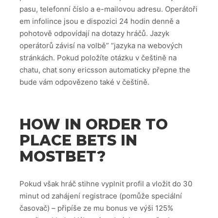
pasu, telefonní číslo a e-mailovou adresu. Operátoři
em infolince jsou e dispozici 24 hodin denně a
pohotově odpovídají na dotazy hráčů. Jazyk
operátorů závisí na volbě” “jazyka na webových
stránkách. Pokud položíte otázku v češtině na
chatu, chat sony ericsson automaticky přepne the
bude vám odpovězeno také v češtině.
HOW IN ORDER TO
PLACE BETS IN
MOSTBET?
Pokud však hráč stihne vyplnit profil a vložit do 30
minut od zahájení registrace (pomůže speciální
časovač) – připíše ze mu bonus ve výši 125%