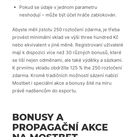
Pokud se údaje v jednom parametru
neshodují – může být účet hráče zablokován.
Abyste měli jistotu 250 roztočení zdarma, je třeba
provést minimální vklad ve výši three hundred Kč
nebo ekvivalent v jiné měně. Registrovaní uživatelé
mají k dispozici více než 30 různých bonusů, které
se liší nejen odměnami, ale také výdělky a sázkami.
K prvnímu vkladu obdržíte 125 % the 250 roztočení
zdarma. Kromě tradičních možností sázení nabízí
Mostbet i speciální akce a bonusy šité na míru
právě nadšencům do esportu.
BONUSY A
PROPAGAČNÍ AKCE