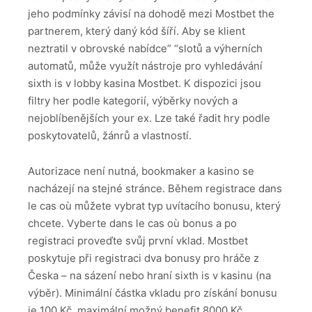
jeho podmínky závisí na dohodě mezi Mostbet the
partnerem, který daný kód šíří. Aby se klient
neztratil v obrovské nabídce” “slotů a výherních
automatů, může využít nástroje pro vyhledávání
sixth is v lobby kasina Mostbet. K dispozici jsou
filtry her podle kategorií, výběrky nových a
nejoblíbenějších your ex. Lze také řadit hry podle
poskytovatelů, žánrů a vlastností.
Autorizace není nutná, bookmaker a kasino se
nacházejí na stejné stránce. Během registrace dans
le cas où můžete vybrat typ uvítacího bonusu, který
chcete. Vyberte dans le cas où bonus a po
registraci proveďte svůj první vklad. Mostbet
poskytuje při registraci dva bonusy pro hráče z
Česka – na sázení nebo hraní sixth is v kasinu (na
výběr). Minimální částka vkladu pro získání bonusu
je 100 Kč, maximální možný benefit 8000 Kč.