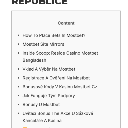
REPUBLICE
Content
How To Place Bets In Mostbet?
Mostbet Site Mirrors
Inside Scoop: Reside Casino Mostbet
Bangladesh
Vklad A Výběr Na Mostbet
Registrace A Ověření Na Mostbet
Bonusové Kódy V Kasinu Mostbet Cz
Jak Funguje Tým Podpory
Bonusy U Mostbet
Uvítací Bonus The Akce U Sázkové
Kanceláře A Kasina