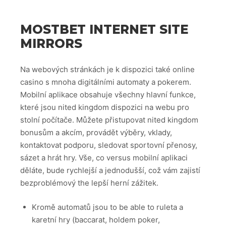
MOSTBET INTERNET SITE
MIRRORS
Na webových stránkách je k dispozici také online
casino s mnoha digitálními automaty a pokerem.
Mobilní aplikace obsahuje všechny hlavní funkce,
které jsou nited kingdom dispozici na webu pro
stolní počítače. Můžete přistupovat nited kingdom
bonusům a akcím, provádět výběry, vklady,
kontaktovat podporu, sledovat sportovní přenosy,
sázet a hrát hry. Vše, co versus mobilní aplikaci
děláte, bude rychlejší a jednodušší, což vám zajistí
bezproblémový the lepší herní zážitek.
Kromě automatů jsou to be able to ruleta a
karetní hry (baccarat, holdem poker,