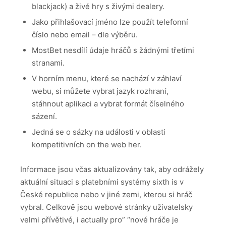
blackjack) a živé hry s živými dealery.
Jako přihlašovací jméno lze použít telefonní
číslo nebo email – dle výběru.
MostBet nesdílí údaje hráčů s žádnými třetími
stranami.
V horním menu, které se nachází v záhlaví
webu, si můžete vybrat jazyk rozhraní,
stáhnout aplikaci a vybrat formát číselného
sázení.
Jedná se o sázky na události v oblasti
kompetitivních on the web her.
Informace jsou včas aktualizovány tak, aby odrážely
aktuální situaci s platebními systémy sixth is v
České republice nebo v jiné zemi, kterou si hráč
vybral. Celkově jsou webové stránky uživatelsky
velmi přívětivé, i actually pro” “nové hráče je