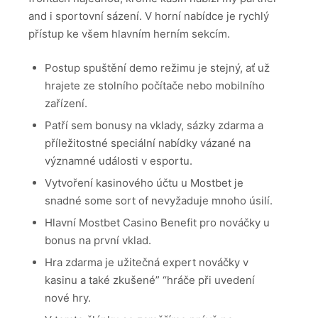
and i sportovní sázení. V horní nabídce je rychlý
přístup ke všem hlavním herním sekcím.
Postup spuštění demo režimu je stejný, ať už
hrajete ze stolního počítače nebo mobilního
zařízení.
Patří sem bonusy na vklady, sázky zdarma a
příležitostné speciální nabídky vázané na
významné události v esportu.
Vytvoření kasinového účtu u Mostbet je
snadné some sort of nevyžaduje mnoho úsilí.
Hlavní Mostbet Casino Benefit pro nováčky u
bonus na první vklad.
Hra zdarma je užitečná expert nováčky v
kasinu a také zkušené” “hráče při uvedení
nové hry.