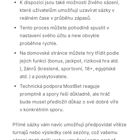
K dispozici jsou také možnosti živého sázení,
které uživatelům umožňují uzavírat sázky v
reálném čase v průběhu zápasů.
Tento proces můžete pohodlně spustit v
nastavení svého účtu a new obvykle
proběhne rychle.
Na domovské stránce můžete hry třídit podle
jejich funkcí (bonus, jackpot, riziková hra atd.
), žánrů (kreslené, sportovní, 18+, egyptské
atd. ) a poskytovatele.
Technická podpora MostBet reaguje
promptně a spory řeší důkladně, ale hráč
bude muset předložit důkaz o své dobré víře
v konkrétním sporu.
Přímé sázky vám navíc umožňují předpovídat vítěze
turnajů nebo výsledky celé sezóny, což vašemu