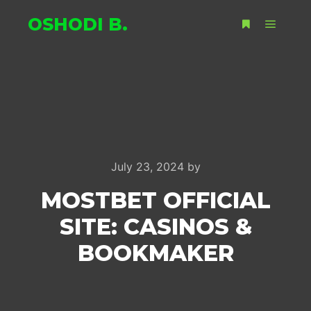
OSHODI B.
Main m
More info
July 23, 2024
by
MOSTBET OFFICIAL
SITE: CASINOS &
BOOKMAKER