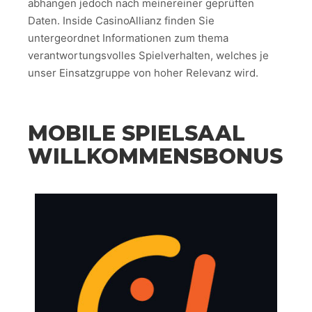
abhangen jedoch nach meinereiner geprüften
Daten. Inside CasinoAllianz finden Sie
untergeordnet Informationen zum thema
verantwortungsvolles Spielverhalten, welches je
unser Einsatzgruppe von hoher Relevanz wird.
MOBILE SPIELSAAL
WILLKOMMENSBONUS