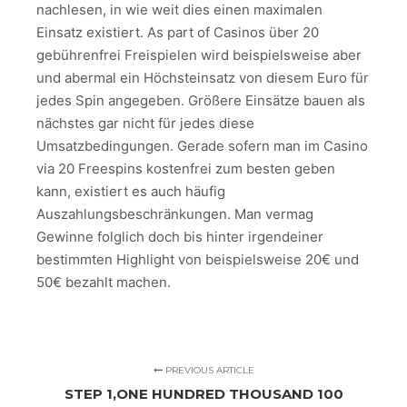
nachlesen, in wie weit dies einen maximalen
Einsatz existiert. As part of Casinos über 20
gebührenfrei Freispielen wird beispielsweise aber
und abermal ein Höchsteinsatz von diesem Euro für
jedes Spin angegeben. Größere Einsätze bauen als
nächstes gar nicht für jedes diese
Umsatzbedingungen. Gerade sofern man im Casino
via 20 Freespins kostenfrei zum besten geben
kann, existiert es auch häufig
Auszahlungsbeschränkungen. Man vermag
Gewinne folglich doch bis hinter irgendeiner
bestimmten Highlight von beispielsweise 20€ und
50€ bezahlt machen.
PREVIOUS ARTICLE
STEP 1,ONE HUNDRED THOUSAND 100