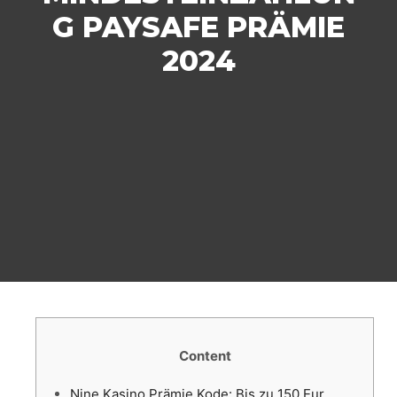
G PAYSAFE PRÄMIE
2024
Content
Nine Kasino Prämie Kode: Bis zu 150 Eur