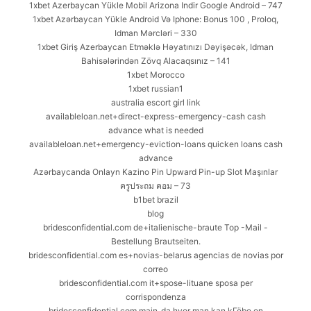
1xbet Azerbaycan Yükle Mobil Arizona Indir Google Android – 747
1xbet Azərbaycan Yükle Android Və Iphone: Bonus 100 , Proloq,
Idman Mərcləri – 330
1xbet Giriş Azerbaycan Etməklə Həyatınızı Dəyişəcək, Idman
Bahisələrindən Zövq Alacaqsınız – 141
1xbet Morocco
1xbet russian1
australia escort girl link
availableloan.net+direct-express-emergency-cash cash
advance what is needed
availableloan.net+emergency-eviction-loans quicken loans cash
advance
Azərbaycanda Onlayn Kazino Pin Upward Pin-up Slot Maşınlar
ครูประถม คอม – 73
b1bet brazil
blog
bridesconfidential.com de+italienische-braute Top -Mail -
Bestellung Brautseiten.
bridesconfidential.com es+novias-belarus agencias de novias por
correo
bridesconfidential.com it+spose-lituane sposa per
corrispondenza
bridesconfidential.com main_da hvor man kan kГёbe en