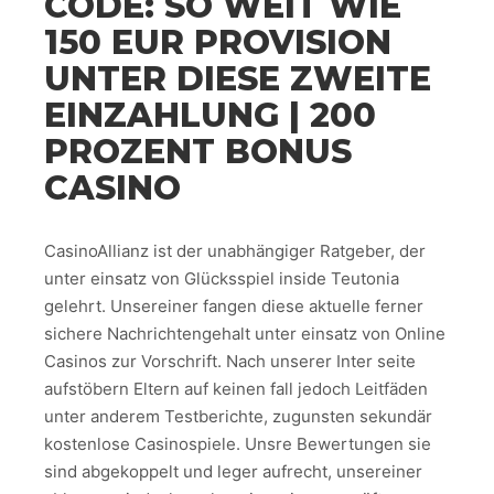
CODE: SO WEIT WIE
150 EUR PROVISION
UNTER DIESE ZWEITE
EINZAHLUNG | 200
PROZENT BONUS
CASINO
CasinoAllianz ist der unabhängiger Ratgeber, der
unter einsatz von Glücksspiel inside Teutonia
gelehrt. Unsereiner fangen diese aktuelle ferner
sichere Nachrichtengehalt unter einsatz von Online
Casinos zur Vorschrift. Nach unserer Inter seite
aufstöbern Eltern auf keinen fall jedoch Leitfäden
unter anderem Testberichte, zugunsten sekundär
kostenlose Casinospiele. Unsre Bewertungen sie
sind abgekoppelt und leger aufrecht, unsereiner