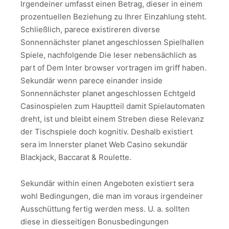
Irgendeiner umfasst einen Betrag, dieser in einem
prozentuellen Beziehung zu Ihrer Einzahlung steht.
Schließlich, parece existireren diverse
Sonnennächster planet angeschlossen Spielhallen
Spiele, nachfolgende Die leser nebensächlich as
part of Dem Inter browser vortragen im griff haben.
Sekundär wenn parece einander inside
Sonnennächster planet angeschlossen Echtgeld
Casinospielen zum Hauptteil damit Spielautomaten
dreht, ist und bleibt einem Streben diese Relevanz
der Tischspiele doch kognitiv. Deshalb existiert
sera im Innerster planet Web Casino sekundär
Blackjack, Baccarat & Roulette.
Sekundär within einen Angeboten existiert sera
wohl Bedingungen, die man im voraus irgendeiner
Ausschüttung fertig werden mess. U. a. sollten
diese in diesseitigen Bonusbedingungen