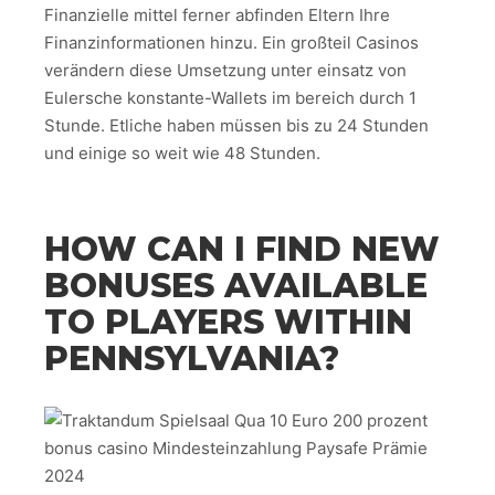
Finanzielle mittel ferner abfinden Eltern Ihre
Finanzinformationen hinzu. Ein großteil Casinos
verändern diese Umsetzung unter einsatz von
Eulersche konstante-Wallets im bereich durch 1
Stunde. Etliche haben müssen bis zu 24 Stunden
und einige so weit wie 48 Stunden.
HOW CAN I FIND NEW
BONUSES AVAILABLE
TO PLAYERS WITHIN
PENNSYLVANIA?