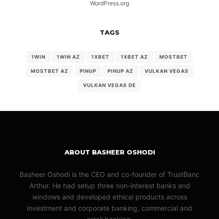
WordPress.org
TAGS
1WIN
1WIN AZ
1XBET
1XBET AZ
MOSTBET
MOSTBET AZ
PINUP
PINUP AZ
VULKAN VEGAS
VULKAN VEGAS DE
ABOUT BASHEER OSHODI
Basheer Oshodi is the CEO and co-founder of TrustBanc
Arthur. He had setup three non-interest banks and
windows and developed ethical products across
investment and corporate banking, commercial and