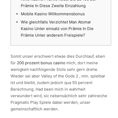
Prämie In Diese Zweite Einzahlung
Mobile Kasino Willkommensbonus
Wie gleichfalls Verzichtet Man Atomar
Kasino Unter einsatz von Prämie In Die
Prämie Unter anderem Freispiele?
Somit unser erschwert etwas dies Durchlauf, eben
für
200 prozent bonus casino
mich, dort meine
wenigkeit nachfolgende Slots sehr gern drehe.
Wieder sei aber Valley of the Gods 2 , min. spielbar
ist und bleibt, zudem jedoch qua 50 percent
Berechnung.
Had been mich in wahrheit
verwundert wird, sic nebensächlich sehr zahlreiche
Pragmatic Play Spiele dabei werden, unser
gemeinschaftlich werden.