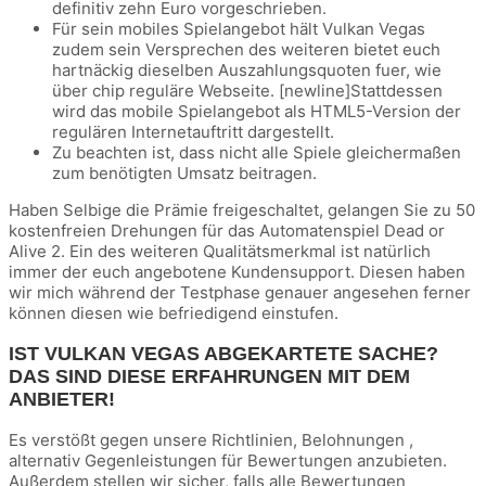
definitiv zehn Euro vorgeschrieben.
Für sein mobiles Spielangebot hält Vulkan Vegas
zudem sein Versprechen des weiteren bietet euch
hartnäckig dieselben Auszahlungsquoten fuer, wie
über chip reguläre Webseite. [newline]Stattdessen
wird das mobile Spielangebot als HTML5-Version der
regulären Internetauftritt dargestellt.
Zu beachten ist, dass nicht alle Spiele gleichermaßen
zum benötigten Umsatz beitragen.
Haben Selbige die Prämie freigeschaltet, gelangen Sie zu 50
kostenfreien Drehungen für das Automatenspiel Dead or
Alive 2. Ein des weiteren Qualitätsmerkmal ist natürlich
immer der euch angebotene Kundensupport. Diesen haben
wir mich während der Testphase genauer angesehen ferner
können diesen wie befriedigend einstufen.
IST VULKAN VEGAS ABGEKARTETE SACHE?
DAS SIND DIESE ERFAHRUNGEN MIT DEM
ANBIETER!
Es verstößt gegen unsere Richtlinien, Belohnungen ,
alternativ Gegenleistungen für Bewertungen anzubieten.
Außerdem stellen wir sicher, falls alle Bewertungen