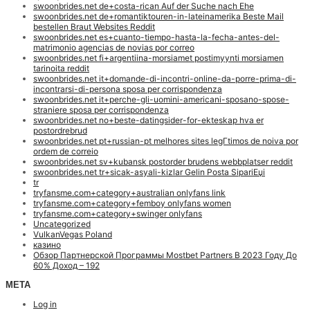
swoonbrides.net de+costa-rican Auf der Suche nach Ehe
swoonbrides.net de+romantiktouren-in-lateinamerika Beste Mail
bestellen Braut Websites Reddit
swoonbrides.net es+cuanto-tiempo-hasta-la-fecha-antes-del-
matrimonio agencias de novias por correo
swoonbrides.net fi+argentiina-morsiamet postimyynti morsiamen
tarinoita reddit
swoonbrides.net it+domande-di-incontri-online-da-porre-prima-di-
incontrarsi-di-persona sposa per corrispondenza
swoonbrides.net it+perche-gli-uomini-americani-sposano-spose-
straniere sposa per corrispondenza
swoonbrides.net no+beste-datingsider-for-ekteskap hva er
postordrebrud
swoonbrides.net pt+russian-pt melhores sites legГ­timos de noiva por
ordem de correio
swoonbrides.net sv+kubansk postorder brudens webbplatser reddit
swoonbrides.net tr+sicak-asyali-kizlar Gelin Posta SipariЕџi
tr
tryfansme.com+category+australian onlyfans link
tryfansme.com+category+femboy onlyfans women
tryfansme.com+category+swinger onlyfans
Uncategorized
VulkanVegas Poland
казино
Обзор Партнерской Программы Mostbet Partners В 2023 Году До
60% Доход – 192
META
Log in