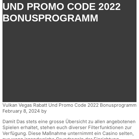
UND PROMO CODE 2022
BONUSPROGRAMM
Vulkan Vegas Rabatt Und Promo Code 2022 Bonusprogramm
February 8, 2024
by
Damit Das stets eine grosse Übersicht zu allen angebotenen
Spielen erhaltet, stehen euch diverser Filterfunktionen zur
Verfügung. Diese Maßnahme unternimmt ein Casino selten,