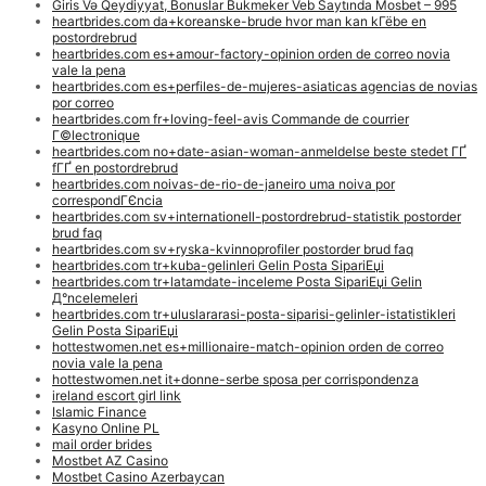
Giris Və Qeydiyyat, Bonuslar Bukmeker Veb Saytında Mosbet – 995
heartbrides.com da+koreanske-brude hvor man kan kГёbe en
postordrebrud
heartbrides.com es+amour-factory-opinion orden de correo novia
vale la pena
heartbrides.com es+perfiles-de-mujeres-asiaticas agencias de novias
por correo
heartbrides.com fr+loving-feel-avis Commande de courrier
Г©lectronique
heartbrides.com no+date-asian-woman-anmeldelse beste stedet ГҐ
fГҐ en postordrebrud
heartbrides.com noivas-de-rio-de-janeiro uma noiva por
correspondГЄncia
heartbrides.com sv+internationell-postordrebrud-statistik postorder
brud faq
heartbrides.com sv+ryska-kvinnoprofiler postorder brud faq
heartbrides.com tr+kuba-gelinleri Gelin Posta SipariЕџi
heartbrides.com tr+latamdate-inceleme Posta SipariЕџi Gelin
Д°ncelemeleri
heartbrides.com tr+uluslararasi-posta-siparisi-gelinler-istatistikleri
Gelin Posta SipariЕџi
hottestwomen.net es+millionaire-match-opinion orden de correo
novia vale la pena
hottestwomen.net it+donne-serbe sposa per corrispondenza
ireland escort girl link
Islamic Finance
Kasyno Online PL
mail order brides
Mostbet AZ Casino
Mostbet Casino Azerbaycan