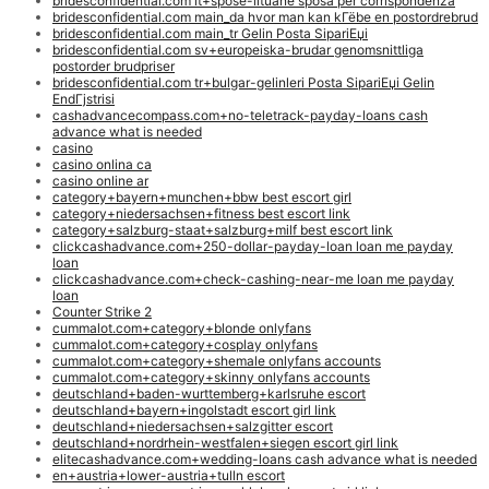
bridesconfidential.com it+spose-lituane sposa per corrispondenza
bridesconfidential.com main_da hvor man kan kГёbe en postordrebrud
bridesconfidential.com main_tr Gelin Posta SipariЕџi
bridesconfidential.com sv+europeiska-brudar genomsnittliga
postorder brudpriser
bridesconfidential.com tr+bulgar-gelinleri Posta SipariЕџi Gelin
EndГјstrisi
cashadvancecompass.com+no-teletrack-payday-loans cash
advance what is needed
casino
casino onlina ca
casino online ar
category+bayern+munchen+bbw best escort girl
category+niedersachsen+fitness best escort link
category+salzburg-staat+salzburg+milf best escort link
clickcashadvance.com+250-dollar-payday-loan loan me payday
loan
clickcashadvance.com+check-cashing-near-me loan me payday
loan
Counter Strike 2
cummalot.com+category+blonde onlyfans
cummalot.com+category+cosplay onlyfans
cummalot.com+category+shemale onlyfans accounts
cummalot.com+category+skinny onlyfans accounts
deutschland+baden-wurttemberg+karlsruhe escort
deutschland+bayern+ingolstadt escort girl link
deutschland+niedersachsen+salzgitter escort
deutschland+nordrhein-westfalen+siegen escort girl link
elitecashadvance.com+wedding-loans cash advance what is needed
en+austria+lower-austria+tulln escort