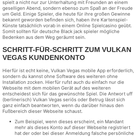
spielt a nicht nur zur Unterhaltung mit Freunden an einem
geselligen Abend, sondern ebenso zum Spaß an der Freude
um Geld. Einige Spieler, die heute für ihre großen Gewinne
bekannt geworden befinden sich, haben ihre Kartenspiel-
Künste tatsächlich vorab in einem Online Spielcasino geübt.
Somit sollten für deutsche Black jack spieler mögliche
Bedenken aus dem Weg geräumt sein.
SCHRITT-FÜR-SCHRITT ZUM VULKAN
VEGAS KUNDENKONTO
Hierfür ist echt keine, Vulkan Vegas mobile App erforderlich,
sondern du kannst ohne Software des weiteren ohne
Installation zocken. Hierfür rufst auch du einfach nur die
Webseite mit dem mobilen Gerät auf des weiteren
entscheidest sich für das gewünschte Spiel. Die Antwort uff
(berlinerisch) Vulkan Vegas seriös oder Betrug lässt sich
ganz einfach beantworten, wenn du darüber hinaus den
Fußbereich dieser Webseite schaust.
Zum Beispiel, wenn dieses erscheint, ein Mandant
mehr als dieses Konto auf dieser Webseite registriert
hat der oder bei dieser Anmeldung falsche persönliche