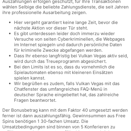
Auszahlungen erfolgen geschützt, für Ihre Transaktionen
wählen Selbige die beliebte Zahlungsdienste, die seit Jahren
ihre professionelle Ausarbeitung zeigen.
Hier vergeht garantiert keine lange Zeit, bevor die
nächste Aktion vor dieser Tür steht.
Es gibt unterdessen leider doch immerzu wieder
Versuche von seiten Cyberkriminellen, die Webpages
im Internet spiegeln und dadurch persönliche Daten
für kriminelle Zwecke abgefangen werden.
Dass Ihr ebenso langfristig bei Vulkan Vegas aktiv seid,
wird durch das Treueprogramm abgesichert.
Bei den Limits ist es so, dass du vornehmlich die
Spielautomaten ebenso mit kleineren Einsätzen
spielen kannst.
Wir begrüßen es zudem, falls Vulkan Vegas mit das
Chatfenster das umfangreiches FAQ-Menü in
deutscher Sprache eingebettet hat, das zahlreiche
Fragen beantwortet.
Der Bonusbetrag kann mit dem Faktor 40 umgesetzt werden
ferner ist dann auszahlungsfähig. Gewinnsummen aus Free
Spins benötigen 1 30-fachen Umsatz. Die
Umsatzbedingungen sind binnen von 5 Konferieren zu