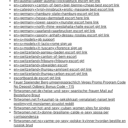
en+austria+upper-austria+vocklabruck escort girl link
en+category+canton-of-bern+biel-bienne+cheap best escort link
en+category+tyrol+innsbruck+erotic-massage best escort link
en+germany+hamburg-state+hamburg escort girl link
en+germany+hesse+darmstadt escort here link
en+germany+lower-saxony+munster escort here link
en+germany+north-rhine-westphalia+halle escort girl link
en+germany+saarland+saarbrucken escort girl link
en+germany+saxony-anhalt+dessau-rosslau escort girl link
en+s+models+gb support
en+s+models+it-lazio+rome sign up
en+s+models+it-tuscany+florence sign up
en+switzerland+aargau+baden escort girl link
en+switzerland+canton-of-bern escort
en+switzerland+fribourg+fribourg escort girl
en+switzerland+obwalden escort
en+switzerland+thurgau+amriswil escort girl link
en+switzerland+thurgau+arbon escort girl link
escortboard.de escort girl link
Feuer Speiender Berg umgangssprachlich Vegas Promo Program Code
No Deposit Odbierz Bonus Code – 115
flirtwomen.net de+heise-und-sexy-spanische-frauen Mail auf
Bestellung Braut
flirtwomen.net fi+kuumat-ja-seksikkaat-venalaiset-naiset legit
postimyynti morsiamen sivustot reddit
flirtwomen.net hot-and-sexy-cuban-women sites for singles
flirtwomen.net it+donne-brasiliane-calde-e-sexy sposa per
corrispondenza
flirtwomen.net no+varme-og-sexy-polske-kvinner hvordan bestille en
russisk brud