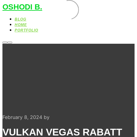
OSHODI B.
BLOG
HOME
PORTFOLIO
More
Main
info
menu
February 8, 2024
by
VULKAN VEGAS RABATT