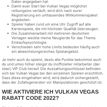
Daten angegeben hat.
Damit euer Start bei Vulkan Vegas möglichst
reibungslos verläuft, wird dich nach eurer
Registrierung ein umfassendes Willkommenspaket
angeboten.
Spieler haben rund um eine Uhr Zugriff auf alle
Kartenspiele, die mit höchster Qualität überzeugen.
Die Zusammenarbeit mit mehreren deutschen
Verlagen weckte meine Neugierde für das Thema
Einkaufspsychologie.
Verschieden sehr hohe Limits bedeuten häufig auch
ein abwechslungsreiches Spielangebot.
Je mehr auch du spielst, desto alle Punkte bekommst auch
du und umso höher steigst du inoffizieller mitarbeiter (der
stasi) VIP Club herauf. Die Auszahlungsschlüssel befinden
sich bei Vulkan Vegas bei den einzelnen Spielen ersichtlich.
Dass diese eingehalten wird, wird dadurch sichergestellt,
dass der Zufallsgenerator vor Manipulationen geschützt ist.
WIE AKTIVIERE ICH VULKAN VEGAS
RABATT CODE 2022?